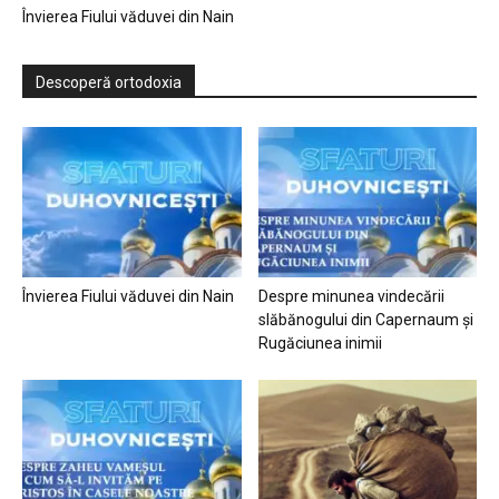
Învierea Fiului văduvei din Nain
Descoperă ortodoxia
Învierea Fiului văduvei din Nain
Despre minunea vindecării
slăbănogului din Capernaum și
Rugăciunea inimii