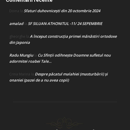
Sfaturi duhovnicești din 20 octombrie 2024
Doina
la
amalad
SF SILUAN ATHONITUL -11/ 24 SEPEMBRIE
la
A început construcţia primei mănăstiri ortodoxe
gheorghe
la
din Japonia
Radu Mungiu
Cu Sfinții odihnește Doamne sufletul nou
la
adormitei roabei Tale…
Despre păcatul malahiei (masturbării) şi
Crina Marina
la
onaniei (pazei de a nu avea copii)