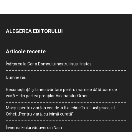
ALEGEREA EDITORULUI
Articole recente
Înălțarea la Cer a Domnului nostru Iisus Hristos
Dumnezeu…
Recunoștință și binecuvântare pentru mamele dătătoare de
viață – din partea preoților Vicariatului Orhei
Marșul pentru viață la cea de-a II-a ediție în s. Lucășeuca, r-l
Orhei: „Pentru viață, cu inimă curată”
Învierea Fiului văduvei din Nain