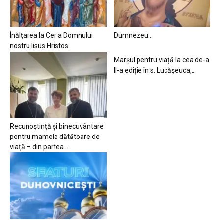
Înălțarea la Cer a Domnului
Dumnezeu…
nostru Iisus Hristos
Marșul pentru viață la cea de-a
II-a ediție în s. Lucășeuca,...
Recunoștință și binecuvântare
pentru mamele dătătoare de
viață – din partea...