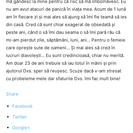
mă gândesc la mine pentru că risc să mă îmbolnăvesc. Eu
nu am avut atacuri de panică în viața mea. Acum de 1 lună
am în fiecare zi și mai ales să ajung să îmi fie teamă să ies
din casă. Cred că sunt chiar exagerat de obsedată și
peste ani, când o să îmi dau seama o să îmi pară rău că
mi-am pierdut zile, săptămâni, luni, ani… Pentru o femeie
care oprește sute de oameni… Și mai ales să cred în
lucruri diavolești… Eu sunt credincioasă, chiar nu merită.
Am doar 23 de ani trebuie să iau totul în mâini și prin
ajutorul Dvs. sper să reușesc. Scuze dacă v-am stresat
cu probeleme mele dar sfaturile Dvs. îmi fac mult bine!
Share
Facebook
Twitter
Google+