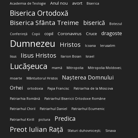
Anul nou
avort
Academia de Teologie
Biserica
Biserica Ortodoxă
Biserica Sfânta Treime
biserică
Botezul
dragoste
copil
Coronavirus
Cruce
Conferință
Copii
Dumnezeu
Hristos
Icoana
Ierusalim
Iisus Hristos
Iisus
Ilarion Boian
Israel
Lucășeuca
mamă
Mitropolia
Mitropolia Moldovei;
Nașterea Domnului
moarte
Mântuitorul Hristos
Orhei
ortodoxia
Papa Francisc
Patriarhia de la Moscova
Patriarhia Română
Patriarhul Bisericii Ortodoxe Române
Patriarhul Chiril
Patriarhul Daniel
Patriarhul Ecumenic
Predica
Patriarhul Kirill
pictura
Preot Iulian Rață
Sfaturi duhovnicești;
Sinaxa