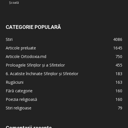
Școală
CATEGORIE POPULARĂ
Stiri
4086
Articole preluate
1645
Articole Ortodoxia.md
750
Proloagele Sfinților și a Sfintelor
455
6. Acatiste închinate Sfinților și Sfintelor
183
Rugăciuni
163
Fără categorie
160
Poezia religioasă
160
Stiri religioase
79
Comentarii recente