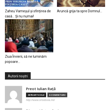
Zaheu Vameșul și sfințirea de
Aruncă grija ta spre Domnul…
casă… Și nu numai!
Ziua Învierii, să ne luminăm
popoare…
Autorii noștri
Preot Iulian Raţă
3878 ARTICOLE
6 COMENTARII
http://www.ortodoxia.md