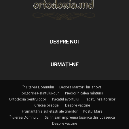
DESPRE NOI
URMAȚI-NE
Înălțarea Domnului
Despre Martorii lui Iehova
pogorirea-sfintului-duh
Piedici în calea mîntuirii
Ortodoxia pentru copii
Păcatul avortului
Păcatul vrăjitoriilor
Crucea preoției
Despre vaccine
Frământările sufletești ale tinerilor
Postul Mare
Învierea Domnului
Sa finisam impreuna biserica din lucaseuca
Despre vaccine