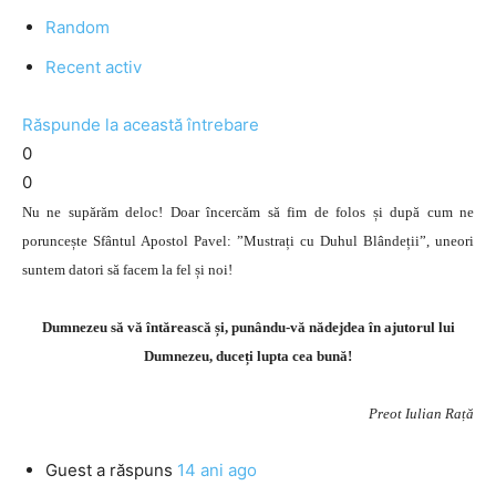
Random
Recent activ
Răspunde la această întrebare
0
0
Nu ne supărăm deloc! Doar încercăm să fim de folos și după cum ne
poruncește Sfântul Apostol Pavel: ”Mustrați cu Duhul Blândeții”, uneori
suntem datori să facem la fel și noi!
Dumnezeu să vă întărească și, punându-vă nădejdea în ajutorul lui
Dumnezeu, duceți lupta cea bună!
Preot Iulian Rață
Guest
a răspuns
14 ani ago