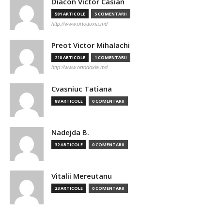
Diacon Victor Casian
581 ARTICOLE
5 COMENTARII
http://www.ortodoxia.md
Preot Victor Mihalachi
210 ARTICOLE
1 COMENTARII
http://www.ortodoxia.md
Cvasniuc Tatiana
88 ARTICOLE
0 COMENTARII
Nadejda B.
32 ARTICOLE
0 COMENTARII
Vitalii Mereutanu
23 ARTICOLE
0 COMENTARII