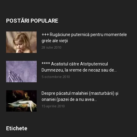
POSTĂRI POPULARE
+++ Rugăciune puternică pentru momentele
grele ale vieţii
28 iulie 2010
**** Acatistul către Atotputernicul
Dumnezeu, la vreme de necaz sau de...
5 octombrie 2010
Despre păcatul malahiei (masturbării) şi
onaniei (pazei de a nu avea...
15 aprilie 2010
Etichete