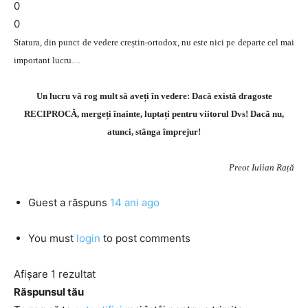
0
0
Statura, din punct de vedere creștin-ortodox, nu este nici pe departe cel mai
important lucru…
Un lucru vă rog mult să aveți în vedere: Dacă există dragoste
RECIPROCĂ, mergeți înainte, luptați pentru viitorul Dvs! Dacă nu,
atunci, stânga împrejur!
Preot Iulian Rață
Guest
a răspuns
14 ani ago
You must
login
to post comments
Afișare 1 rezultat
Răspunsul tău