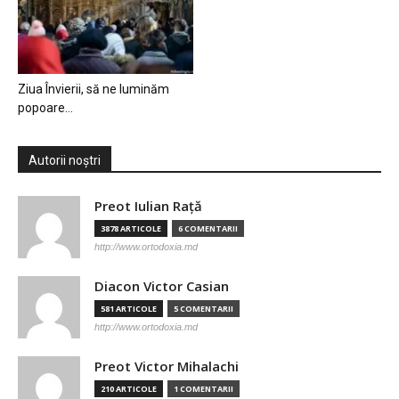
Ziua Învierii, să ne luminăm
popoare…
Autorii noștri
Preot Iulian Raţă
3878 ARTICOLE
6 COMENTARII
http://www.ortodoxia.md
Diacon Victor Casian
581 ARTICOLE
5 COMENTARII
http://www.ortodoxia.md
Preot Victor Mihalachi
210 ARTICOLE
1 COMENTARII