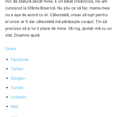
mic de statură decât mine. E un băiat credincios, ne-am
cunoscut la Sfânta Biserică. Nu știu ce să fac, mama mea
nu e așa de acord cu el. Câteodată, vreau să lupt pentru
el orice-ar fi dar câteodată mă părăsește curajul. Țin să
precizez să și lui îi place de mine. Vă rog, ajutați-mă cu un
sfat. Doamne ajută.
Share
Facebook
Twitter
Google+
Tumblr
LinkedIn
Mail