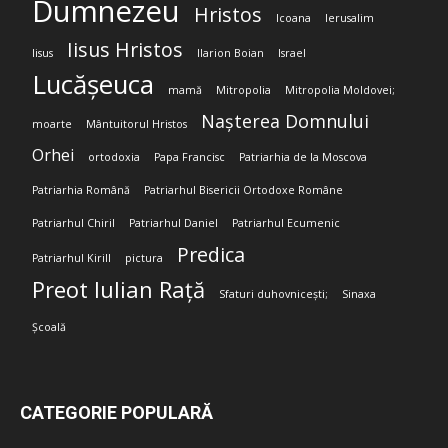
Dumnezeu
Hristos
Icoana
Ierusalim
Iisus Hristos
Iisus
Ilarion Boian
Israel
Lucășeuca
mamă
Mitropolia
Mitropolia Moldovei;
Nașterea Domnului
moarte
Mântuitorul Hristos
Orhei
ortodoxia
Papa Francisc
Patriarhia de la Moscova
Patriarhia Română
Patriarhul Bisericii Ortodoxe Române
Patriarhul Chiril
Patriarhul Daniel
Patriarhul Ecumenic
Predica
Patriarhul Kirill
pictura
Preot Iulian Rață
Sfaturi duhovnicești;
Sinaxa
Școală
CATEGORIE POPULARĂ