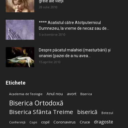
grele ale vieţii
28 iulie 2010
**** Acatistul către Atotputernicul
Dumnezeu, la vreme de necaz sau de...
5 octombrie 2010
Despre păcatul malahiei (masturbării) şi
onaniei (pazei de a nu avea...
15 aprilie 2010
Etichete
Anul nou
avort
Academia de Teologie
Biserica
Biserica Ortodoxă
Biserica Sfânta Treime
biserică
Botezul
dragoste
copil
Coronavirus
Cruce
Conferință
Copii