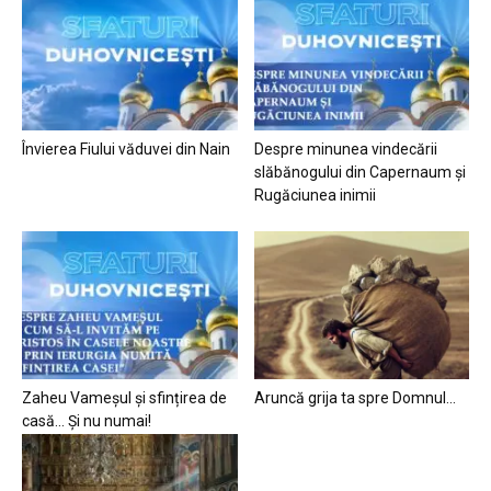
Învierea Fiului văduvei din Nain
Despre minunea vindecării
slăbănogului din Capernaum și
Rugăciunea inimii
Zaheu Vameșul și sfințirea de
Aruncă grija ta spre Domnul…
casă… Și nu numai!