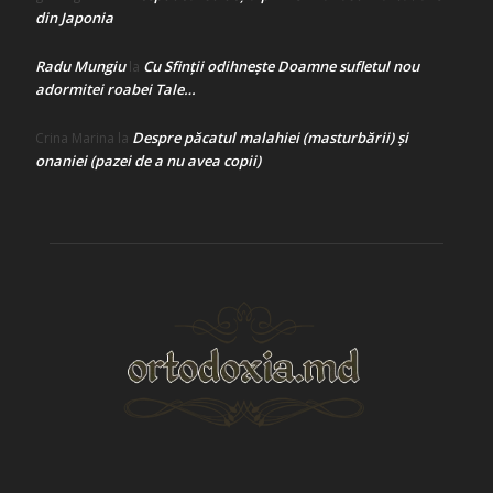
din Japonia
Radu Mungiu
Cu Sfinții odihnește Doamne sufletul nou
la
adormitei roabei Tale…
Despre păcatul malahiei (masturbării) şi
Crina Marina
la
onaniei (pazei de a nu avea copii)