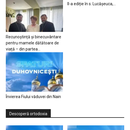
II-a ediție în s. Lucășeuca,...
Recunoștință și binecuvântare
pentru mamele dătătoare de
viață – din partea...
Învierea Fiului văduvei din Nain
Descoperă ortodoxia