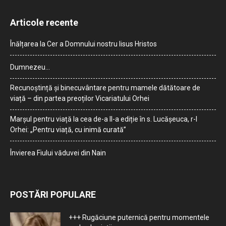
Articole recente
Înălțarea la Cer a Domnului nostru Iisus Hristos
Dumnezeu…
Recunoștință și binecuvântare pentru mamele dătătoare de
viață – din partea preoților Vicariatului Orhei
Marșul pentru viață la cea de-a II-a ediție în s. Lucășeuca, r-l
Orhei: „Pentru viață, cu inimă curată”
Învierea Fiului văduvei din Nain
POSTĂRI POPULARE
+++ Rugăciune puternică pentru momentele