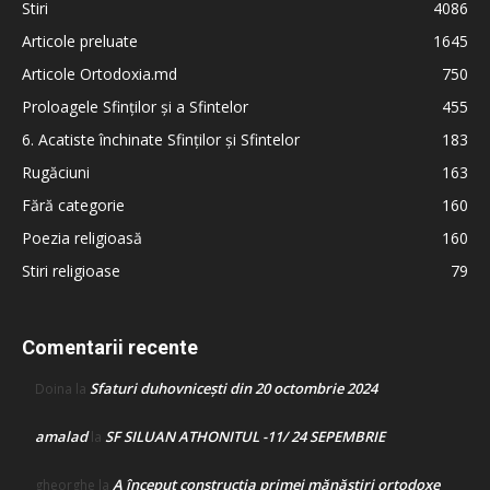
Stiri
4086
Articole preluate
1645
Articole Ortodoxia.md
750
Proloagele Sfinților și a Sfintelor
455
6. Acatiste închinate Sfinților și Sfintelor
183
Rugăciuni
163
Fără categorie
160
Poezia religioasă
160
Stiri religioase
79
Comentarii recente
Sfaturi duhovnicești din 20 octombrie 2024
Doina
la
amalad
SF SILUAN ATHONITUL -11/ 24 SEPEMBRIE
la
A început construcţia primei mănăstiri ortodoxe
gheorghe
la