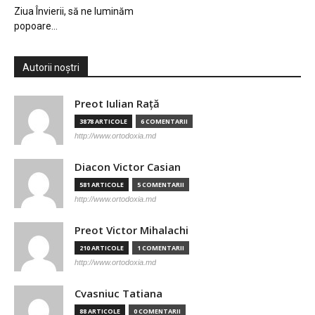
Ziua Învierii, să ne luminăm
popoare…
Autorii noștri
Preot Iulian Raţă
3878 ARTICOLE
6 COMENTARII
http://www.ortodoxia.md
Diacon Victor Casian
581 ARTICOLE
5 COMENTARII
http://www.ortodoxia.md
Preot Victor Mihalachi
210 ARTICOLE
1 COMENTARII
http://www.ortodoxia.md
Cvasniuc Tatiana
88 ARTICOLE
0 COMENTARII