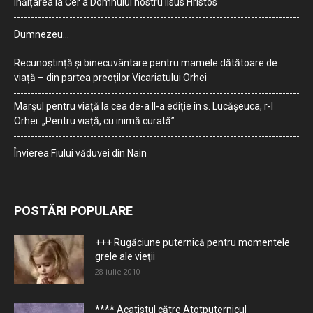
Înălțarea la Cer a Domnului nostru Iisus Hristos
Dumnezeu…
Recunoștință și binecuvântare pentru mamele dătătoare de
viață – din partea preoților Vicariatului Orhei
Marșul pentru viață la cea de-a II-a ediție în s. Lucășeuca, r-l
Orhei: „Pentru viață, cu inimă curată”
Învierea Fiului văduvei din Nain
POSTĂRI POPULARE
+++ Rugăciune puternică pentru momentele
grele ale vieţii
28 iulie 2010
**** Acatistul către Atotputernicul