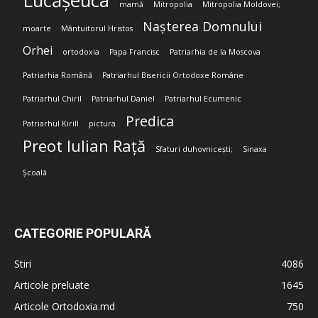
Lucășeuca
mamă
Mitropolia
Mitropolia Moldovei;
Nașterea Domnului
moarte
Mântuitorul Hristos
Orhei
ortodoxia
Papa Francisc
Patriarhia de la Moscova
Patriarhia Română
Patriarhul Bisericii Ortodoxe Române
Patriarhul Chiril
Patriarhul Daniel
Patriarhul Ecumenic
Predica
Patriarhul Kirill
pictura
Preot Iulian Rață
Sfaturi duhovnicești;
Sinaxa
Școală
CATEGORIE POPULARĂ
Stiri
4086
Articole preluate
1645
Articole Ortodoxia.md
750