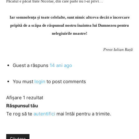
Păcatul e păcat frate Nicolae, din care parte nu l-ai privi…
Iar somnolența și toate celelalte, sunt nimic altceva decât o încercare
pripită de a scăpa de răspunsul nostru înaintea lui Dumnezeu pentru
nelegiuirile noastre!
Preot Iulian Rață
Guest
a răspuns
14 ani ago
You must
login
to post comments
Afișare 1 rezultat
Răspunsul tău
Te rog să te
autentifici
mai întâi pentru a trimite.