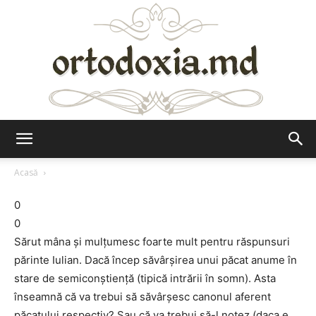
Ortodoxia.md
Acasă
0
0
Sărut mâna și mulțumesc foarte mult pentru răspunsuri
părinte Iulian. Dacă încep săvârșirea unui păcat anume în
stare de semiconștiență (tipică intrării în somn). Asta
înseamnă că va trebui să săvârșesc canonul aferent
păcatului respectiv? Sau că va trebui să-l notez (daca e