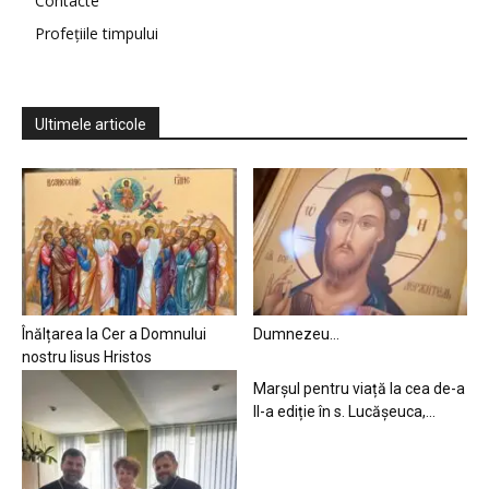
Contacte
Profețiile timpului
Ultimele articole
Înălțarea la Cer a Domnului
Dumnezeu…
nostru Iisus Hristos
Marșul pentru viață la cea de-a
II-a ediție în s. Lucășeuca,...