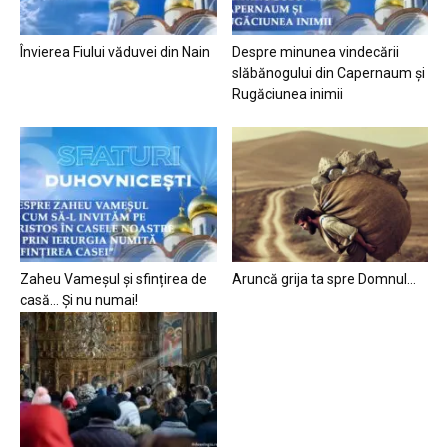
Învierea Fiului văduvei din Nain
Despre minunea vindecării
slăbănogului din Capernaum și
Rugăciunea inimii
Zaheu Vameșul și sfințirea de
Aruncă grija ta spre Domnul…
casă… Și nu numai!