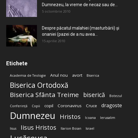
Dumnezeu, la vreme de necaz sau de...
5 octombrie 2010
Despre păcatul malahiei (masturbării) şi
onaniei (pazei de a nu avea...
15 aprilie 2010
Etichete
Anul nou
avort
Academia de Teologie
Biserica
Biserica Ortodoxă
Biserica Sfânta Treime
biserică
Botezul
dragoste
copil
Coronavirus
Cruce
Conferință
Copii
Dumnezeu
Hristos
Icoana
Ierusalim
Iisus Hristos
Iisus
Ilarion Boian
Israel