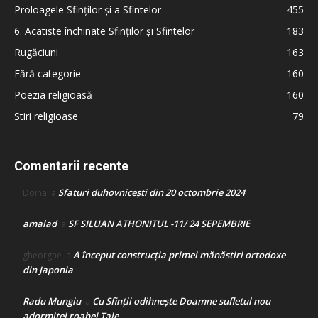
Proloagele Sfinților și a Sfintelor
455
6. Acatiste închinate Sfinților și Sfintelor
183
Rugăciuni
163
Fără categorie
160
Poezia religioasă
160
Stiri religioase
79
Comentarii recente
Sfaturi duhovnicești din 20 octombrie 2024
Doina
la
amalad
SF SILUAN ATHONITUL -11/ 24 SEPEMBRIE
la
A început construcţia primei mănăstiri ortodoxe
gheorghe
la
din Japonia
Radu Mungiu
Cu Sfinții odihnește Doamne sufletul nou
la
adormitei roabei Tale…