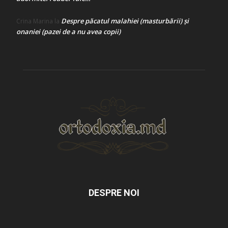
Despre păcatul malahiei (masturbării) şi
Crina Marina
la
onaniei (pazei de a nu avea copii)
DESPRE NOI