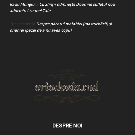
Radu Mungiu
Cu Sfinții odihnește Doamne sufletul nou
la
adormitei roabei Tale…
Despre păcatul malahiei (masturbării) şi
Crina Marina
la
onaniei (pazei de a nu avea copii)
DESPRE NOI