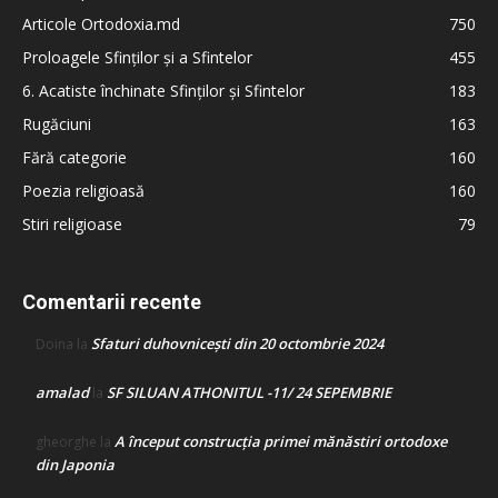
Articole Ortodoxia.md
750
Proloagele Sfinților și a Sfintelor
455
6. Acatiste închinate Sfinților și Sfintelor
183
Rugăciuni
163
Fără categorie
160
Poezia religioasă
160
Stiri religioase
79
Comentarii recente
Sfaturi duhovnicești din 20 octombrie 2024
Doina
la
amalad
SF SILUAN ATHONITUL -11/ 24 SEPEMBRIE
la
A început construcţia primei mănăstiri ortodoxe
gheorghe
la
din Japonia