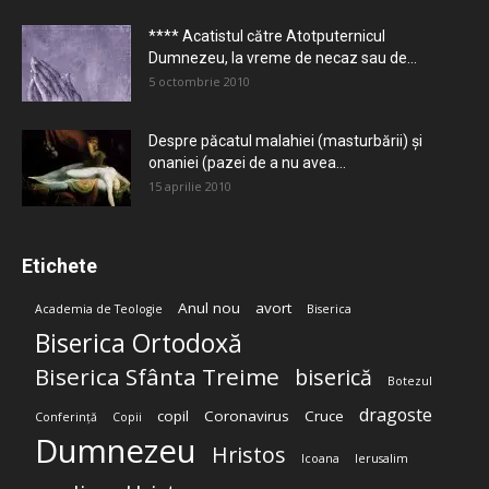
**** Acatistul către Atotputernicul
Dumnezeu, la vreme de necaz sau de...
5 octombrie 2010
Despre păcatul malahiei (masturbării) şi
onaniei (pazei de a nu avea...
15 aprilie 2010
Etichete
Anul nou
avort
Academia de Teologie
Biserica
Biserica Ortodoxă
Biserica Sfânta Treime
biserică
Botezul
dragoste
copil
Coronavirus
Cruce
Conferință
Copii
Dumnezeu
Hristos
Icoana
Ierusalim