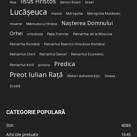
Iisus Hristos
Iisus
Ilarion Boian
Israel
Lucășeuca
mamă
Mitropolia
Mitropolia Moldovei;
Nașterea Domnului
moarte
Mântuitorul Hristos
Orhei
ortodoxia
Papa Francisc
Patriarhia de la Moscova
Patriarhia Română
Patriarhul Bisericii Ortodoxe Române
Patriarhul Chiril
Patriarhul Daniel
Patriarhul Ecumenic
Predica
Patriarhul Kirill
pictura
Preot Iulian Rață
Sfaturi duhovnicești;
Sinaxa
Școală
CATEGORIE POPULARĂ
Stiri
4086
Articole preluate
1645