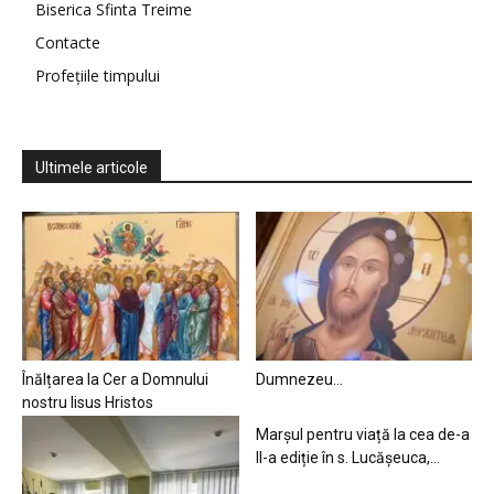
Biserica Sfinta Treime
Contacte
Profețiile timpului
Ultimele articole
Înălțarea la Cer a Domnului
Dumnezeu…
nostru Iisus Hristos
Marșul pentru viață la cea de-a
II-a ediție în s. Lucășeuca,...