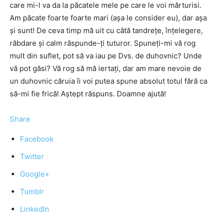
care mi-l va da la păcatele mele pe care le voi mărturisi.
Am păcate foarte foarte mari (așa le consider eu), dar așa
și sunt! De ceva timp mă uit cu câtă tandrețe, înțelegere,
răbdare și calm răspunde-ți tuturor. Spuneți-mi vă rog
mult din suflet, pot să va iau pe Dvs. de duhovnic? Unde
vă pot găsi? Vă rog să mă iertați, dar am mare nevoie de
un duhovnic căruia îi voi putea spune absolut totul fără ca
să-mi fie frică! Aștept răspuns. Doamne ajută!
Share
Facebook
Twitter
Google+
Tumblr
LinkedIn