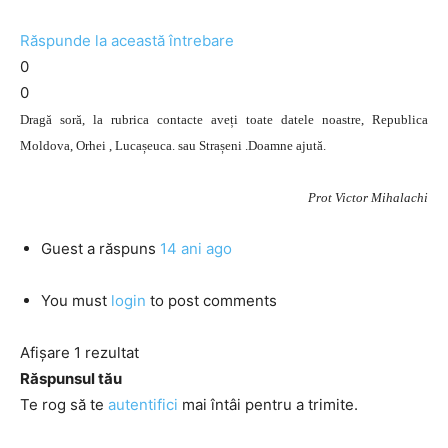
Răspunde la această întrebare
0
0
Dragă soră, la rubrica contacte aveți toate datele noastre, Republica
Moldova, Orhei , Lucașeuca. sau Strașeni .Doamne ajută.
Prot Victor Mihalachi
Guest
a răspuns
14 ani ago
You must
login
to post comments
Afișare 1 rezultat
Răspunsul tău
Te rog să te
autentifici
mai întâi pentru a trimite.