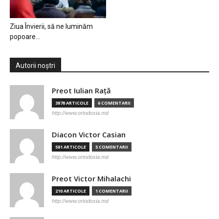
Ziua Învierii, să ne luminăm
popoare…
Autorii noștri
Preot Iulian Raţă
3878 ARTICOLE
6 COMENTARII
http://www.ortodoxia.md
Diacon Victor Casian
581 ARTICOLE
5 COMENTARII
http://www.ortodoxia.md
Preot Victor Mihalachi
210 ARTICOLE
1 COMENTARII
http://www.ortodoxia.md