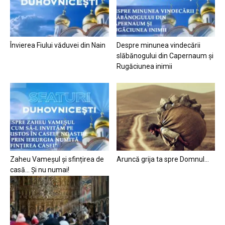
Învierea Fiului văduvei din Nain
Despre minunea vindecării
slăbănogului din Capernaum și
Rugăciunea inimii
Zaheu Vameșul și sfințirea de
Aruncă grija ta spre Domnul…
casă… Și nu numai!