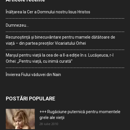
Înălțarea la Cer a Domnului nostru Iisus Hristos
Dumnezeu…
Recunoștință și binecuvântare pentru mamele dătătoare de
viață – din partea preoților Vicariatului Orhei
Marșul pentru viață la cea de-a II-a ediție în s. Lucășeuca, r-l
Orhei: „Pentru viață, cu inimă curată”
Învierea Fiului văduvei din Nain
POSTĂRI POPULARE
+++ Rugăciune puternică pentru momentele
grele ale vieţii
28 iulie 2010