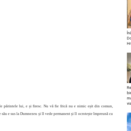
În
Do
Hr
Re
bi
ma
vi
e părintele lui, e și firesc. Nu vă fie frică nu e nimic eșit din comun,
le său e sus la Dumnezeu și îl vede permanent și îl ocrotește împreună cu