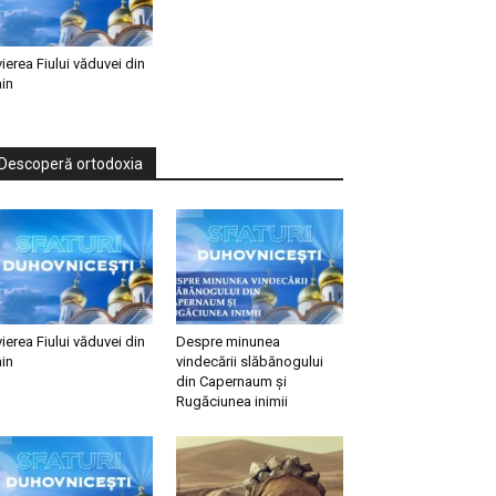
vierea Fiului văduvei din
in
Descoperă ortodoxia
vierea Fiului văduvei din
Despre minunea
in
vindecării slăbănogului
din Capernaum și
Rugăciunea inimii