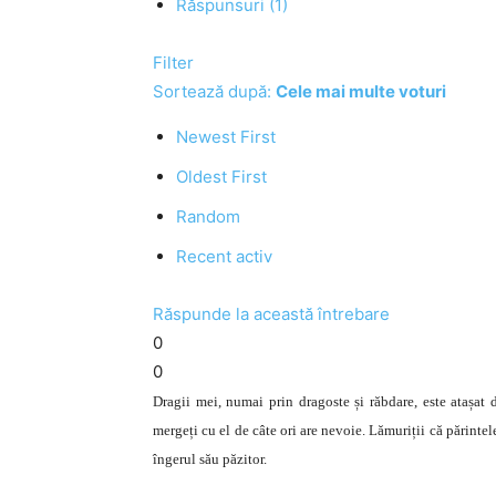
Răspunsuri (1)
Filter
Sortează după:
Cele mai multe voturi
Newest First
Oldest First
Random
Recent activ
Răspunde la această întrebare
0
0
Dragii mei, numai prin dragoste și răbdare, este atașat d
mergeți cu el de câte ori are nevoie. Lămuriții că părinte
îngerul său păzitor.