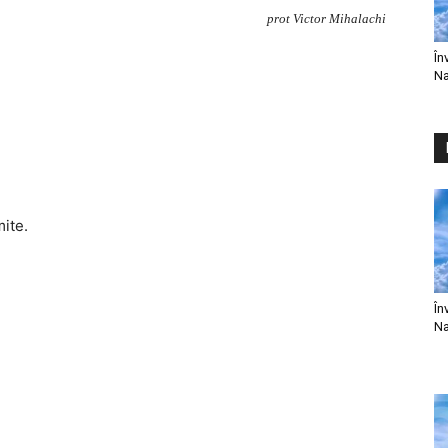
prot Victor Mihalachi
În
Na
mite.
În
Na