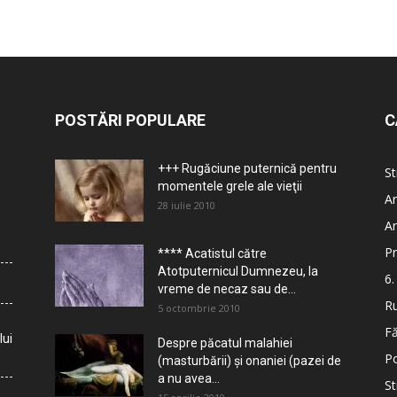
POSTĂRI POPULARE
C
+++ Rugăciune puternică pentru
St
momentele grele ale vieţii
Ar
28 iulie 2010
Ar
Pr
**** Acatistul către
Atotputernicul Dumnezeu, la
6.
vreme de necaz sau de...
Ru
5 octombrie 2010
Fă
lui
Despre păcatul malahiei
Po
(masturbării) şi onaniei (pazei de
a nu avea...
St