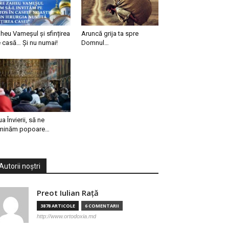
heu Vameșul și sfințirea
Aruncă grija ta spre
 casă… Și nu numai!
Domnul…
ua Învierii, să ne
minăm popoare…
Autorii noștri
Preot Iulian Raţă
3878 ARTICOLE
6 COMENTARII
http://www.ortodoxia.md