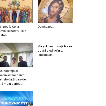
ălțarea la Cer a
Dumnezeu…
mnului nostru Iisus
istos
Marșul pentru viață la cea
de-a II-a ediție în s.
Lucășeuca,...
cunoștință și
necuvântare pentru
mele dătătoare de
ață – din partea...