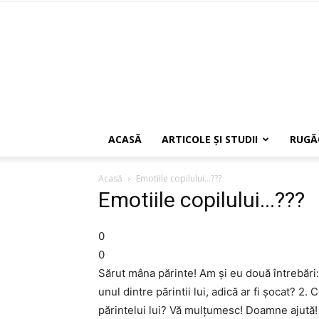
ACASĂ
ARTICOLE ŞI STUDII
RUGĂ
Acasă
Emotiile copilului...???
Emotiile copilului...???
0
0
Sărut mâna părinte! Am și eu două întrebări: 1
unul dintre părintii lui, adică ar fi șocat? 2
părintelui lui? Vă mulțumesc! Doamne ajută!