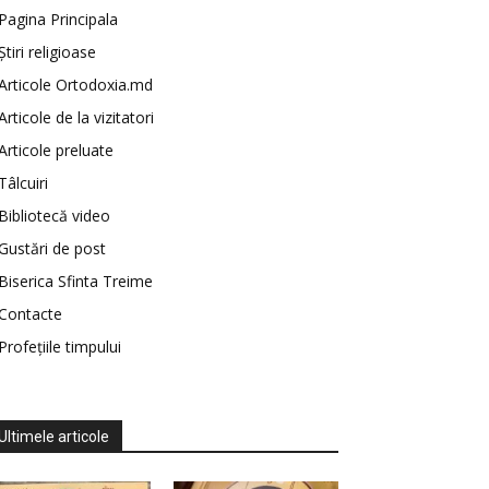
Pagina Principala
Știri religioase
Articole Ortodoxia.md
Articole de la vizitatori
Articole preluate
Tâlcuiri
Bibliotecă video
Gustări de post
Biserica Sfinta Treime
Contacte
Profețiile timpului
Ultimele articole