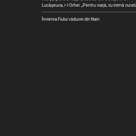
Lucășeuca, r-l Orhei: „Pentru viață, cu inimă curat
Învierea Fiului văduvei din Nain