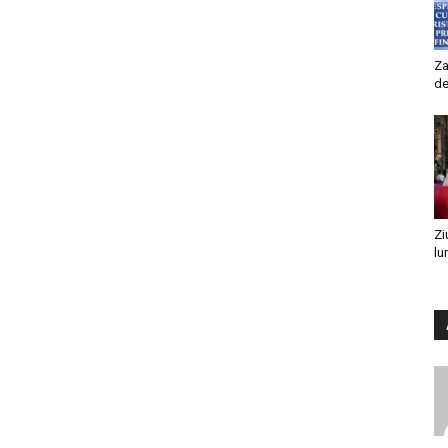
Za
de
Zi
lu