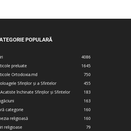
ATEGORIE POPULARĂ
iri
4086
ticole preluate
1645
ticole Ortodoxia.md
750
oloagele Sfinților și a Sfintelor
455
 Acatiste închinate Sfinților și Sfintelor
183
găciuni
163
ră categorie
160
ezia religioasă
160
iri religioase
79