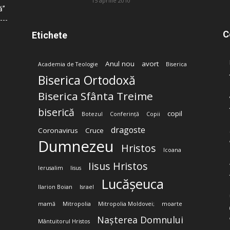
15 aprilie 2010
ă”
C
Etichete
Anul nou
avort
Academia de Teologie
Biserica
Biserica Ortodoxă
Biserica Sfânta Treime
biserică
copil
Botezul
Conferință
Copii
dragoste
Coronavirus
Cruce
Dumnezeu
Hristos
Icoana
Iisus Hristos
Ierusalim
Iisus
Lucășeuca
Ilarion Boian
Israel
mamă
Mitropolia
Mitropolia Moldovei;
moarte
Nașterea Domnului
Mântuitorul Hristos