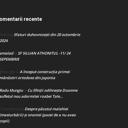
omentarii recente
Sfaturi duhovnicești din 20 octombrie
Doina
la
2024
amalad
SF SILUAN ATHONITUL -11/ 24
la
SEPEMBRIE
A început construcţia primei
gheorghe
la
mănăstiri ortodoxe din Japonia
Radu Mungiu
Cu Sfinții odihnește Doamne
la
sufletul nou adormitei roabei Tale…
Despre păcatul malahiei
Crina Marina
la
(masturbării) şi onaniei (pazei de a nu avea
copii)