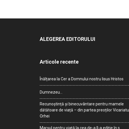
ALEGEREA EDITORULUI
Articole recente
Înălțarea la Cer a Domnului nostru Iisus Hristos
Dumnezeu…
Recunoștință și binecuvântare pentru mamele
dătătoare de viață – din partea preoților Vicariatu
Orhei
Marșul pentru viață la cea de-a II-a ediție în s.