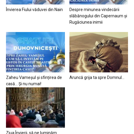
Învierea Fiului văduvei din Nain
Despre minunea vindecării
slăbănogului din Capernaum și
Rugăciunea inimii
Zaheu Vameșul și sfințirea de
Aruncă grija ta spre Domnul…
casă… Și nu numai!
Ziua Învierii, să ne luminăm