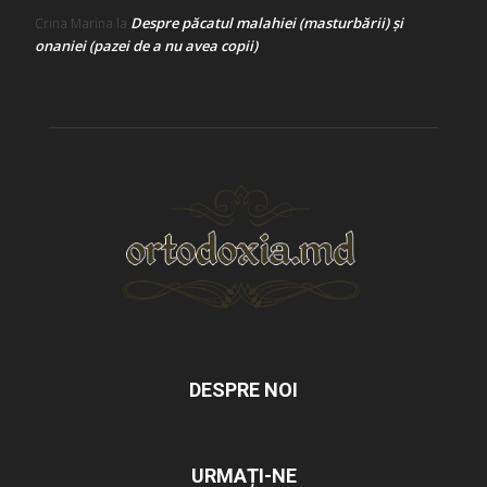
Despre păcatul malahiei (masturbării) şi
Crina Marina
la
onaniei (pazei de a nu avea copii)
DESPRE NOI
URMAȚI-NE