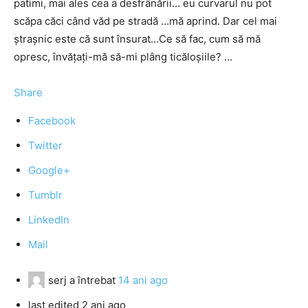
patimi, mai ales cea a desfrânării… eu curvarul nu pot
scăpa căci când văd pe stradă …mă aprind. Dar cel mai
ştraşnic este că sunt însurat…Ce să fac, cum să mă
opresc, învăţaţi-mă să-mi plâng ticăloşiile? …
Share
Facebook
Twitter
Google+
Tumblr
LinkedIn
Mail
serj
a întrebat
14 ani ago
last edited 2 ani ago