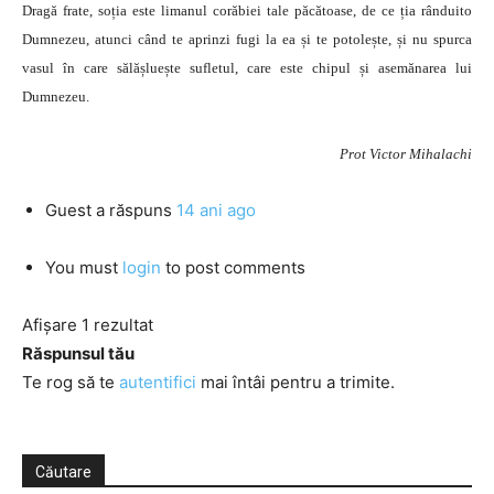
Dragă frate, soția este limanul corăbiei tale păcătoase, de ce ția rânduito
Dumnezeu, atunci când te aprinzi fugi la ea și te potolește, și nu spurca
vasul în care sălășluește sufletul, care este chipul și asemănarea lui
Dumnezeu.
Prot Victor Mihalachi
Guest
a răspuns
14 ani ago
You must
login
to post comments
Afișare 1 rezultat
Răspunsul tău
Te rog să te
autentifici
mai întâi pentru a trimite.
Căutare