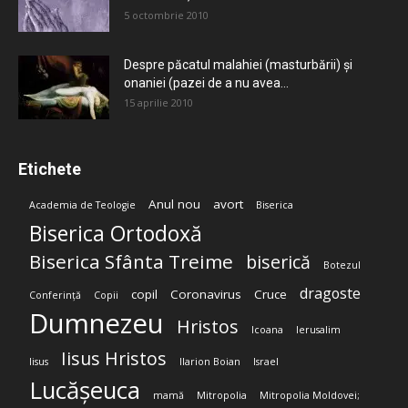
5 octombrie 2010
Despre păcatul malahiei (masturbării) şi
onaniei (pazei de a nu avea...
15 aprilie 2010
Etichete
Anul nou
avort
Academia de Teologie
Biserica
Biserica Ortodoxă
Biserica Sfânta Treime
biserică
Botezul
dragoste
copil
Coronavirus
Cruce
Conferință
Copii
Dumnezeu
Hristos
Icoana
Ierusalim
Iisus Hristos
Iisus
Ilarion Boian
Israel
Lucășeuca
mamă
Mitropolia
Mitropolia Moldovei;