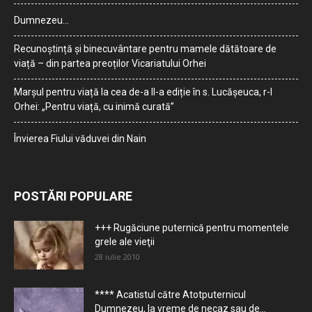
Dumnezeu…
Recunoștință și binecuvântare pentru mamele dătătoare de
viață – din partea preoților Vicariatului Orhei
Marșul pentru viață la cea de-a II-a ediție în s. Lucășeuca, r-l
Orhei: „Pentru viață, cu inimă curată”
Învierea Fiului văduvei din Nain
POSTĂRI POPULARE
+++ Rugăciune puternică pentru momentele
grele ale vieţii
28 iulie 2010
**** Acatistul către Atotputernicul
Dumnezeu, la vreme de necaz sau de...