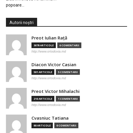
popoare…
Autorii noștri
Preot Iulian Raţă
3878 ARTICOLE
6 COMENTARII
http://www.ortodoxia.md
Diacon Victor Casian
581 ARTICOLE
5 COMENTARII
http://www.ortodoxia.md
Preot Victor Mihalachi
210 ARTICOLE
1 COMENTARII
http://www.ortodoxia.md
Cvasniuc Tatiana
88 ARTICOLE
0 COMENTARII