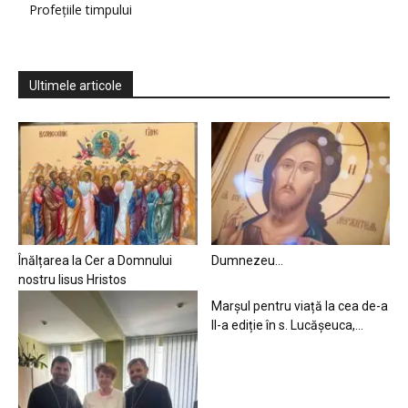
Profețiile timpului
Ultimele articole
Înălțarea la Cer a Domnului
Dumnezeu…
nostru Iisus Hristos
Marșul pentru viață la cea de-a
II-a ediție în s. Lucășeuca,...