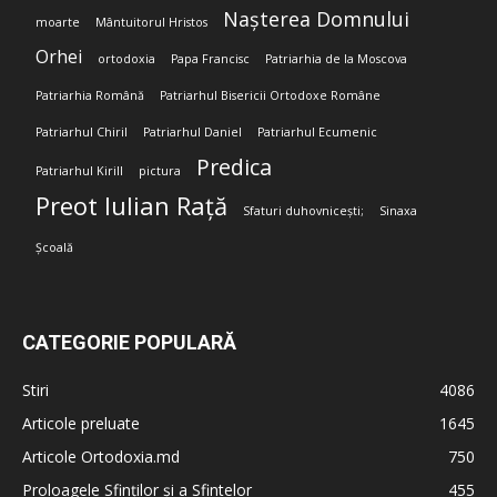
Nașterea Domnului
moarte
Mântuitorul Hristos
Orhei
ortodoxia
Papa Francisc
Patriarhia de la Moscova
Patriarhia Română
Patriarhul Bisericii Ortodoxe Române
Patriarhul Chiril
Patriarhul Daniel
Patriarhul Ecumenic
Predica
Patriarhul Kirill
pictura
Preot Iulian Rață
Sfaturi duhovnicești;
Sinaxa
Școală
CATEGORIE POPULARĂ
Stiri
4086
Articole preluate
1645
Articole Ortodoxia.md
750
Proloagele Sfinților și a Sfintelor
455