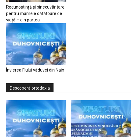
Recunoștință și binecuvântare
pentru mamele dătătoare de
viață – din partea...
Învierea Fiului văduvei din Nain
Descoperă ortodoxia