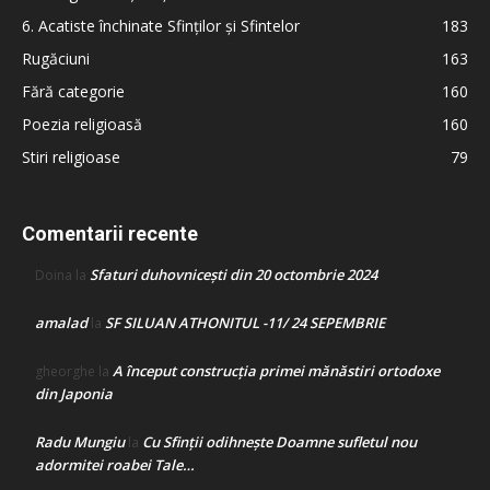
6. Acatiste închinate Sfinților și Sfintelor
183
Rugăciuni
163
Fără categorie
160
Poezia religioasă
160
Stiri religioase
79
Comentarii recente
Sfaturi duhovnicești din 20 octombrie 2024
Doina
la
amalad
SF SILUAN ATHONITUL -11/ 24 SEPEMBRIE
la
A început construcţia primei mănăstiri ortodoxe
gheorghe
la
din Japonia
Radu Mungiu
Cu Sfinții odihnește Doamne sufletul nou
la
adormitei roabei Tale…