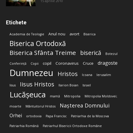
15 aprilie 2010
Etichete
Anul nou
avort
Academia de Teologie
Biserica
Biserica Ortodoxă
Biserica Sfânta Treime
biserică
Botezul
dragoste
copil
Coronavirus
Cruce
Conferință
Copii
Dumnezeu
Hristos
Icoana
Ierusalim
Iisus Hristos
Iisus
Ilarion Boian
Israel
Lucășeuca
mamă
Mitropolia
Mitropolia Moldovei;
Nașterea Domnului
moarte
Mântuitorul Hristos
Orhei
ortodoxia
Papa Francisc
Patriarhia de la Moscova
Patriarhia Română
Patriarhul Bisericii Ortodoxe Române