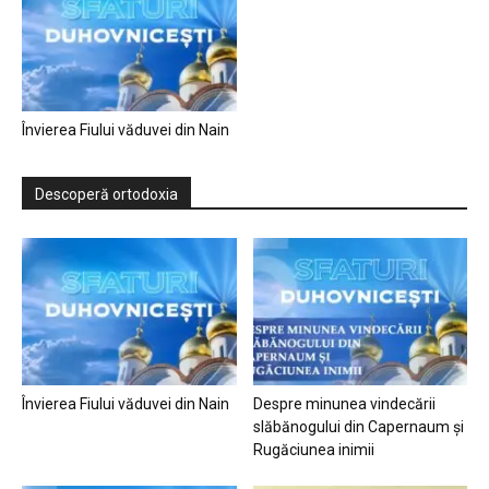
Învierea Fiului văduvei din Nain
Descoperă ortodoxia
Învierea Fiului văduvei din Nain
Despre minunea vindecării
slăbănogului din Capernaum și
Rugăciunea inimii