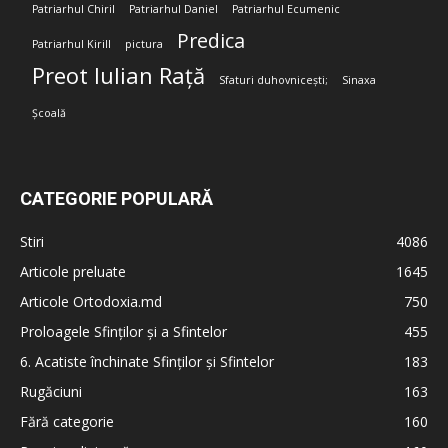
Patriarhul Chiril
Patriarhul Daniel
Patriarhul Ecumenic
Predica
Patriarhul Kirill
pictura
Preot Iulian Rață
Sfaturi duhovnicești;
Sinaxa
Școală
CATEGORIE POPULARĂ
Stiri
4086
Articole preluate
1645
Articole Ortodoxia.md
750
Proloagele Sfinților și a Sfintelor
455
6. Acatiste închinate Sfinților și Sfintelor
183
Rugăciuni
163
Fără categorie
160