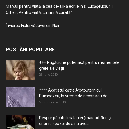
Marșul pentru viață la cea de-a II-a ediție în s. Lucășeuca, r-l
Orhei: „Pentru viață, cu inimă curată”
Învierea Fiului văduvei din Nain
POSTĂRI POPULARE
+++ Rugăciune puternică pentru momentele
grele ale vieţii
28 iulie 2010
**** Acatistul către Atotputernicul
Dumnezeu, la vreme de necaz sau de...
5 octombrie 2010
Despre păcatul malahiei (masturbării) şi
onaniei (pazei de a nu avea...