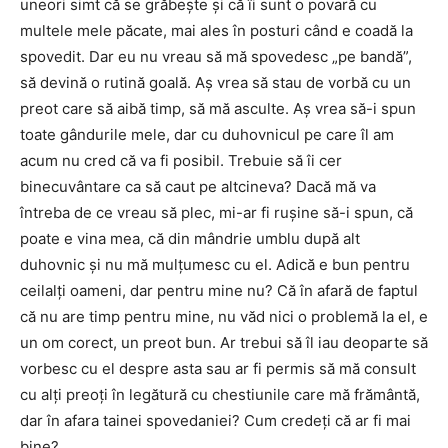
uneori simt că se grăbește și că îi sunt o povară cu
multele mele păcate, mai ales în posturi când e coadă la
spovedit. Dar eu nu vreau să mă spovedesc „pe bandă”,
să devină o rutină goală. Aș vrea să stau de vorbă cu un
preot care să aibă timp, să mă asculte. Aș vrea să-i spun
toate gândurile mele, dar cu duhovnicul pe care îl am
acum nu cred că va fi posibil. Trebuie să îi cer
binecuvântare ca să caut pe altcineva? Dacă mă va
întreba de ce vreau să plec, mi-ar fi rușine să-i spun, că
poate e vina mea, că din mândrie umblu după alt
duhovnic și nu mă mulțumesc cu el. Adică e bun pentru
ceilalți oameni, dar pentru mine nu? Că în afară de faptul
că nu are timp pentru mine, nu văd nici o problemă la el, e
un om corect, un preot bun. Ar trebui să îl iau deoparte să
vorbesc cu el despre asta sau ar fi permis să mă consult
cu alți preoți în legătură cu chestiunile care mă frământă,
dar în afara tainei spovedaniei? Cum credeți că ar fi mai
bine?