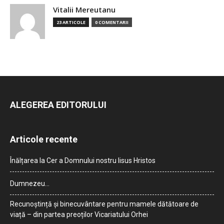
Vitalii Mereutanu
23 ARTICOLE
0 COMENTARII
ALEGEREA EDITORULUI
Articole recente
Înălțarea la Cer a Domnului nostru Iisus Hristos
Dumnezeu…
Recunoștință și binecuvântare pentru mamele dătătoare de
viață – din partea preoților Vicariatului Orhei