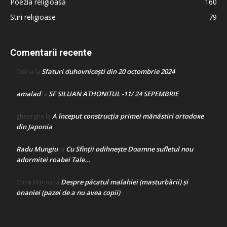
Poezia religioasă
160
Stiri religioase
79
Comentarii recente
Sfaturi duhovnicești din 20 octombrie 2024
Doina
la
amalad
SF SILUAN ATHONITUL -11/ 24 SEPEMBRIE
la
A început construcţia primei mănăstiri ortodoxe
gheorghe
la
din Japonia
Radu Mungiu
Cu Sfinții odihnește Doamne sufletul nou
la
adormitei roabei Tale…
Despre păcatul malahiei (masturbării) şi
Crina Marina
la
onaniei (pazei de a nu avea copii)