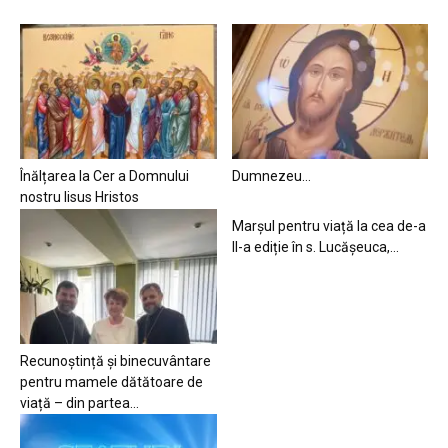
Înălțarea la Cer a Domnului
Dumnezeu…
nostru Iisus Hristos
Marșul pentru viață la cea de-a
II-a ediție în s. Lucășeuca,...
Recunoștință și binecuvântare
pentru mamele dătătoare de
viață – din partea...