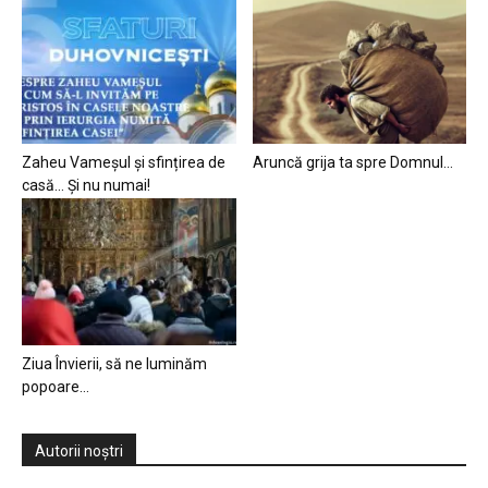
Zaheu Vameșul și sfințirea de
Aruncă grija ta spre Domnul…
casă… Și nu numai!
Ziua Învierii, să ne luminăm
popoare…
Autorii noștri