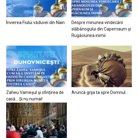
Învierea Fiului văduvei din Nain
Despre minunea vindecării
slăbănogului din Capernaum și
Rugăciunea inimii
Zaheu Vameșul și sfințirea de
Aruncă grija ta spre Domnul…
casă… Și nu numai!