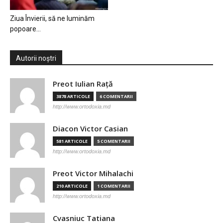
Ziua Învierii, să ne luminăm
popoare…
Autorii noștri
Preot Iulian Raţă
3878 ARTICOLE
6 COMENTARII
http://www.ortodoxia.md
Diacon Victor Casian
581 ARTICOLE
5 COMENTARII
http://www.ortodoxia.md
Preot Victor Mihalachi
210 ARTICOLE
1 COMENTARII
http://www.ortodoxia.md
Cvasniuc Tatiana