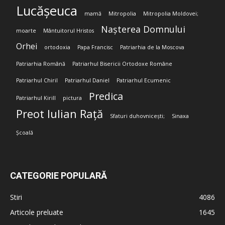
Lucășeuca
mamă
Mitropolia
Mitropolia Moldovei;
Nașterea Domnului
moarte
Mântuitorul Hristos
Orhei
ortodoxia
Papa Francisc
Patriarhia de la Moscova
Patriarhia Română
Patriarhul Bisericii Ortodoxe Române
Patriarhul Chiril
Patriarhul Daniel
Patriarhul Ecumenic
Predica
Patriarhul Kirill
pictura
Preot Iulian Rață
Sfaturi duhovnicești;
Sinaxa
Școală
CATEGORIE POPULARĂ
Stiri
4086
Articole preluate
1645