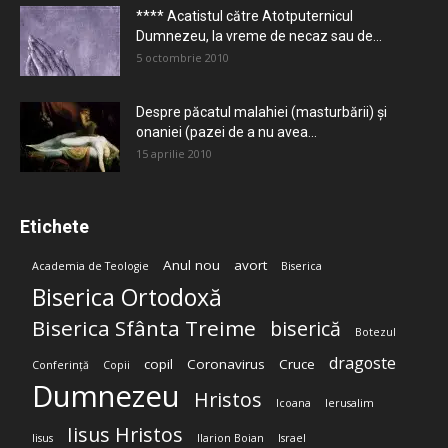
**** Acatistul către Atotputernicul
Dumnezeu, la vreme de necaz sau de...
5 octombrie 2010
Despre păcatul malahiei (masturbării) şi
onaniei (pazei de a nu avea...
15 aprilie 2010
Etichete
Anul nou
avort
Academia de Teologie
Biserica
Biserica Ortodoxă
Biserica Sfânta Treime
biserică
Botezul
dragoste
copil
Coronavirus
Cruce
Conferință
Copii
Dumnezeu
Hristos
Icoana
Ierusalim
Iisus Hristos
Iisus
Ilarion Boian
Israel