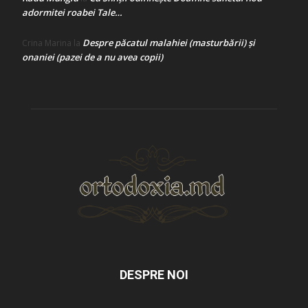
adormitei roabei Tale…
Despre păcatul malahiei (masturbării) şi
Crina Marina
la
onaniei (pazei de a nu avea copii)
DESPRE NOI