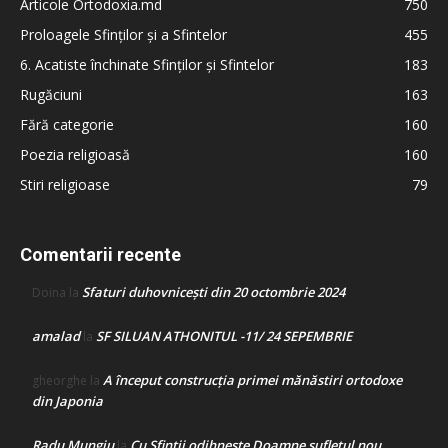
Articole Ortodoxia.md
750
Proloagele Sfinților și a Sfintelor
455
6. Acatiste închinate Sfinților și Sfintelor
183
Rugăciuni
163
Fără categorie
160
Poezia religioasă
160
Stiri religioase
79
Comentarii recente
Sfaturi duhovnicești din 20 octombrie 2024
Doina
la
amalad
SF SILUAN ATHONITUL -11/ 24 SEPEMBRIE
la
A început construcţia primei mănăstiri ortodoxe
gheorghe
la
din Japonia
Radu Mungiu
Cu Sfinții odihnește Doamne sufletul nou
la