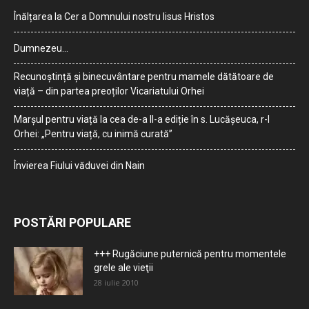
Înălțarea la Cer a Domnului nostru Iisus Hristos
Dumnezeu…
Recunoștință și binecuvântare pentru mamele dătătoare de
viață – din partea preoților Vicariatului Orhei
Marșul pentru viață la cea de-a II-a ediție în s. Lucășeuca, r-l
Orhei: „Pentru viață, cu inimă curată”
Învierea Fiului văduvei din Nain
POSTĂRI POPULARE
+++ Rugăciune puternică pentru momentele
grele ale vieţii
28 iulie 2010