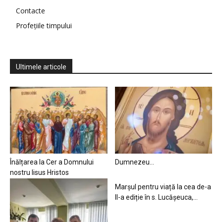
Contacte
Profețiile timpului
Ultimele articole
Înălțarea la Cer a Domnului
Dumnezeu…
nostru Iisus Hristos
Marșul pentru viață la cea de-a
II-a ediție în s. Lucășeuca,...