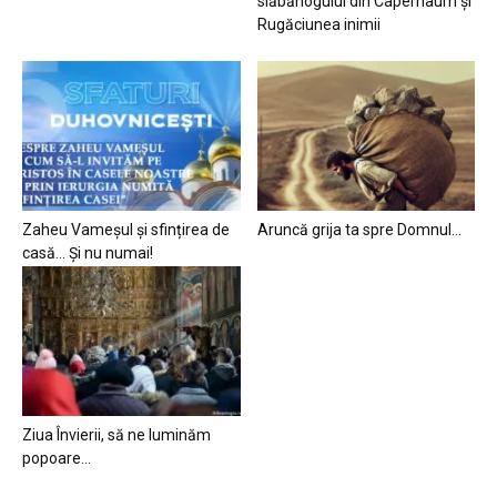
slăbănogului din Capernaum și
Rugăciunea inimii
Zaheu Vameșul și sfințirea de
Aruncă grija ta spre Domnul…
casă… Și nu numai!
Ziua Învierii, să ne luminăm
popoare…