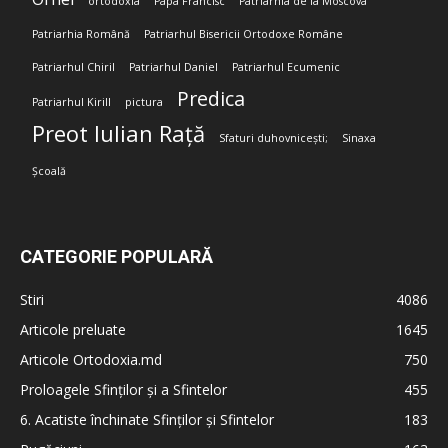
ortodoxia
Papa Francisc
Patriarhia de la Moscova
Patriarhia Română
Patriarhul Bisericii Ortodoxe Române
Patriarhul Chiril
Patriarhul Daniel
Patriarhul Ecumenic
Predica
Patriarhul Kirill
pictura
Preot Iulian Rață
Sfaturi duhovnicești;
Sinaxa
Școală
CATEGORIE POPULARĂ
Stiri
4086
Articole preluate
1645
Articole Ortodoxia.md
750
Proloagele Sfinților și a Sfintelor
455
6. Acatiste închinate Sfinților și Sfintelor
183