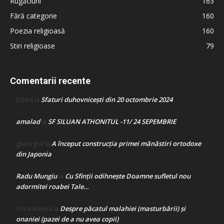
Rugăciuni
163
Fără categorie
160
Poezia religioasă
160
Stiri religioase
79
Comentarii recente
Sfaturi duhovnicești din 20 octombrie 2024
Doina
la
amalad
SF SILUAN ATHONITUL -11/ 24 SEPEMBRIE
la
A început construcţia primei mănăstiri ortodoxe
gheorghe
la
din Japonia
Radu Mungiu
Cu Sfinții odihnește Doamne sufletul nou
la
adormitei roabei Tale…
Despre păcatul malahiei (masturbării) şi
Crina Marina
la
onaniei (pazei de a nu avea copii)