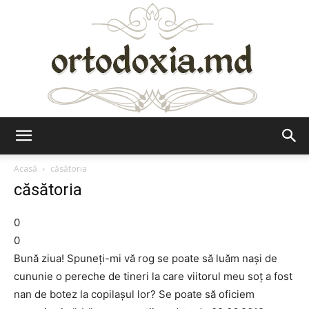
Ortodoxia.md
Acasă
căsătoria
căsătoria
0
0
Bună ziua! Spuneţi-mi vă rog se poate să luăm naşi de
cununie o pereche de tineri la care viitorul meu soţ a fost
nan de botez la copilaşul lor? Se poate să oficiem