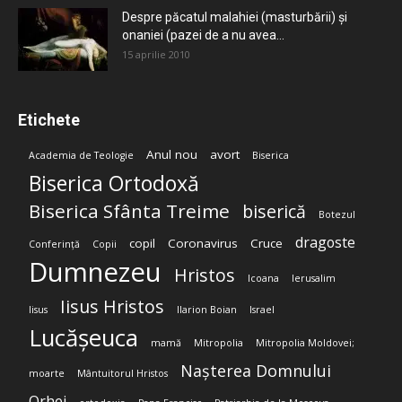
Despre păcatul malahiei (masturbării) şi
onaniei (pazei de a nu avea...
15 aprilie 2010
Etichete
Anul nou
avort
Academia de Teologie
Biserica
Biserica Ortodoxă
Biserica Sfânta Treime
biserică
Botezul
dragoste
copil
Coronavirus
Cruce
Conferință
Copii
Dumnezeu
Hristos
Icoana
Ierusalim
Iisus Hristos
Iisus
Ilarion Boian
Israel
Lucășeuca
mamă
Mitropolia
Mitropolia Moldovei;
Nașterea Domnului
moarte
Mântuitorul Hristos
Orhei