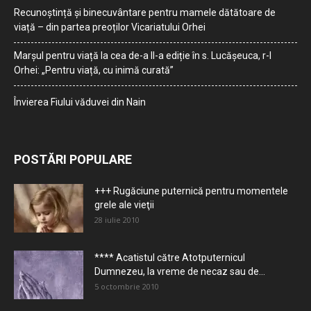
Recunoștință și binecuvântare pentru mamele dătătoare de
viață – din partea preoților Vicariatului Orhei
Marșul pentru viață la cea de-a II-a ediție în s. Lucășeuca, r-l
Orhei: „Pentru viață, cu inimă curată”
Învierea Fiului văduvei din Nain
POSTĂRI POPULARE
+++ Rugăciune puternică pentru momentele
grele ale vieţii
28 iulie 2010
**** Acatistul către Atotputernicul
Dumnezeu, la vreme de necaz sau de...
5 octombrie 2010