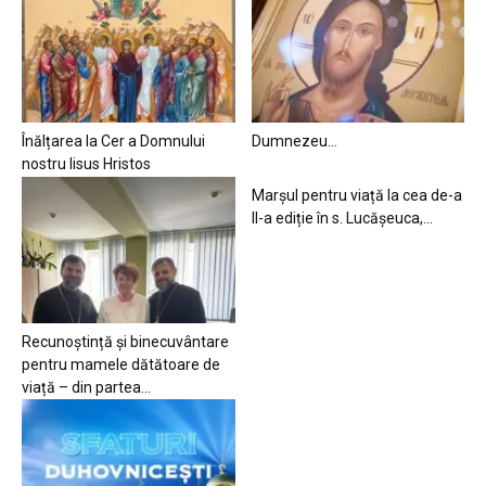
Înălțarea la Cer a Domnului
Dumnezeu…
nostru Iisus Hristos
Marșul pentru viață la cea de-a
II-a ediție în s. Lucășeuca,...
Recunoștință și binecuvântare
pentru mamele dătătoare de
viață – din partea...