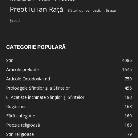
Preot Iulian Rață
Sfaturi duhovnicești;
Sinaxa
Școală
CATEGORIE POPULARĂ
Stiri
4086
Articole preluate
1645
Articole Ortodoxia.md
750
Proloagele Sfinților și a Sfintelor
455
6. Acatiste închinate Sfinților și Sfintelor
183
Rugăciuni
163
Fără categorie
160
Poezia religioasă
160
Stiri religioase
79