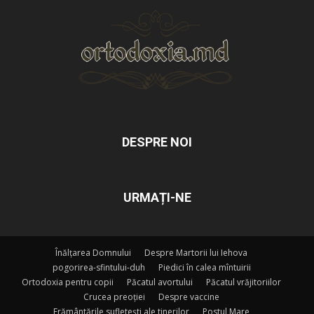
DESPRE NOI
URMAȚI-NE
Înălțarea Domnului
Despre Martorii lui Iehova
pogorirea-sfintului-duh
Piedici în calea mîntuirii
Ortodoxia pentru copii
Păcatul avortului
Păcatul vrăjitoriilor
Crucea preoției
Despre vaccine
Frământările sufletești ale tinerilor
Postul Mare