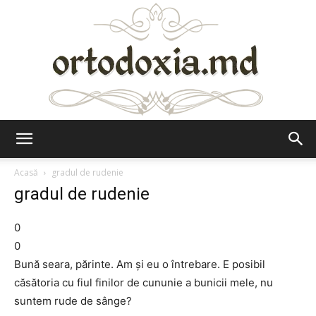
Ortodoxia.md
Acasă
gradul de rudenie
gradul de rudenie
0
0
Bună seara, părinte. Am şi eu o întrebare. E posibil
căsătoria cu fiul finilor de cununie a bunicii mele, nu
suntem rude de sânge?