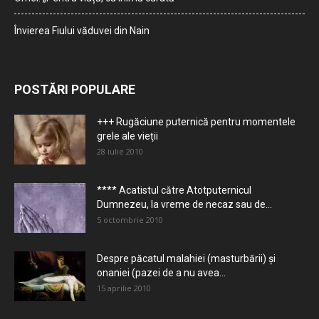
Învierea Fiului văduvei din Nain
POSTĂRI POPULARE
+++ Rugăciune puternică pentru momentele
grele ale vieţii
28 iulie 2010
**** Acatistul către Atotputernicul
Dumnezeu, la vreme de necaz sau de...
5 octombrie 2010
Despre păcatul malahiei (masturbării) şi
onaniei (pazei de a nu avea...
15 aprilie 2010