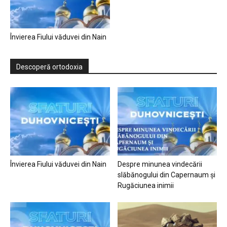
Învierea Fiului văduvei din Nain
Descoperă ortodoxia
Învierea Fiului văduvei din Nain
Despre minunea vindecării
slăbănogului din Capernaum și
Rugăciunea inimii