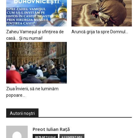
Zaheu Vameșul și sfințirea de
Aruncă grija ta spre Domnul…
casă… Și nu numai!
Ziua Învierii, să ne luminăm
popoare…
Autorii noștri
Preot Iulian Raţă
3878 ARTICOLE
6 COMENTARII