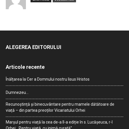
ALEGEREA EDITORULUI
Articole recente
Înălțarea la Cer a Domnului nostru Iisus Hristos
Dumnezeu…
Recunoștință și binecuvântare pentru mamele dătătoare de
viață – din partea preoților Vicariatului Orhei
Marșul pentru viață la cea de-a II-a ediție în s. Lucășeuca, r-l
Orhei: „Pentru viață, cu inimă curată”