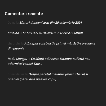
Comentarii recente
Sfaturi duhovnicești din 20 octombrie 2024
Doina
la
amalad
SF SILUAN ATHONITUL -11/ 24 SEPEMBRIE
la
A început construcţia primei mănăstiri ortodoxe
gheorghe
la
din Japonia
Radu Mungiu
Cu Sfinții odihnește Doamne sufletul nou
la
adormitei roabei Tale…
Despre păcatul malahiei (masturbării) şi
Crina Marina
la
onaniei (pazei de a nu avea copii)