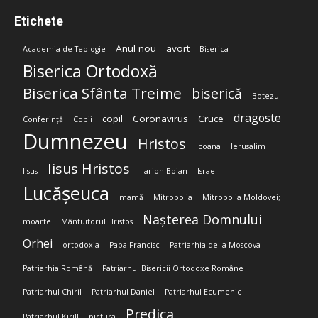
Etichete
Anul nou
avort
Academia de Teologie
Biserica
Biserica Ortodoxă
Biserica Sfânta Treime
biserică
Botezul
dragoste
copil
Coronavirus
Cruce
Conferință
Copii
Dumnezeu
Hristos
Icoana
Ierusalim
Iisus Hristos
Iisus
Ilarion Boian
Israel
Lucășeuca
mamă
Mitropolia
Mitropolia Moldovei;
Nașterea Domnului
moarte
Mântuitorul Hristos
Orhei
ortodoxia
Papa Francisc
Patriarhia de la Moscova
Patriarhia Română
Patriarhul Bisericii Ortodoxe Române
Patriarhul Chiril
Patriarhul Daniel
Patriarhul Ecumenic
Predica
Patriarhul Kirill
pictura