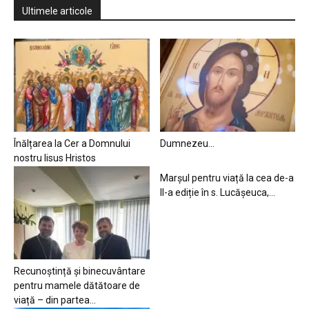
Ultimele articole
Înălțarea la Cer a Domnului
Dumnezeu…
nostru Iisus Hristos
Marșul pentru viață la cea de-a
II-a ediție în s. Lucășeuca,...
Recunoștință și binecuvântare
pentru mamele dătătoare de
viață – din partea...