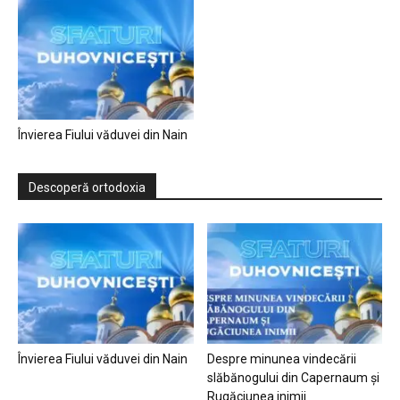
Învierea Fiului văduvei din Nain
Descoperă ortodoxia
Învierea Fiului văduvei din Nain
Despre minunea vindecării
slăbănogului din Capernaum și
Rugăciunea inimii