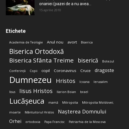
onaniei (pazei de a nu avea...
15 aprilie 2010
Etichete
Anul nou
avort
Academia de Teologie
Biserica
Biserica Ortodoxă
Biserica Sfânta Treime
biserică
Botezul
dragoste
copil
Coronavirus
Cruce
Conferință
Copii
Dumnezeu
Hristos
Icoana
Ierusalim
Iisus Hristos
Iisus
Ilarion Boian
Israel
Lucășeuca
mamă
Mitropolia
Mitropolia Moldovei;
Nașterea Domnului
moarte
Mântuitorul Hristos
Orhei
ortodoxia
Papa Francisc
Patriarhia de la Moscova