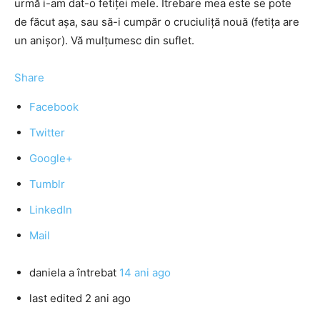
urmă i-am dat-o fetiţei mele. Îtrebare mea este se pote
de făcut aşa, sau să-i cumpăr o cruciuliţă nouă (fetiţa are
un anişor). Vă mulţumesc din suflet.
Share
Facebook
Twitter
Google+
Tumblr
LinkedIn
Mail
daniela
a întrebat
14 ani ago
last edited 2 ani ago