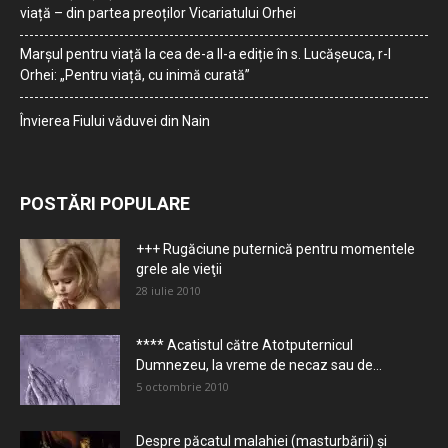
viață – din partea preoților Vicariatului Orhei
Marșul pentru viață la cea de-a II-a ediție în s. Lucășeuca, r-l
Orhei: „Pentru viață, cu inimă curată”
Învierea Fiului văduvei din Nain
POSTĂRI POPULARE
+++ Rugăciune puternică pentru momentele
grele ale vieţii
28 iulie 2010
**** Acatistul către Atotputernicul
Dumnezeu, la vreme de necaz sau de...
5 octombrie 2010
Despre păcatul malahiei (masturbării) şi