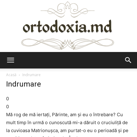
Ortodoxia.md
Acasă
Indrumare
Indrumare
0
0
Mă rog de mă iertaţi, Părinte, am şi eu o întrebare? Cu
mult timp în urmă o cunoscută mi-a dăruit o cruciuliţă de
la cuvioasa Matrionuşca, am purtat-o eu o perioadă şi pe