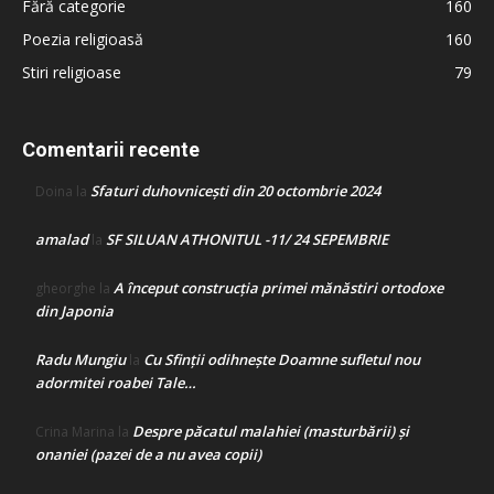
Fără categorie
160
Poezia religioasă
160
Stiri religioase
79
Comentarii recente
Sfaturi duhovnicești din 20 octombrie 2024
Doina
la
amalad
SF SILUAN ATHONITUL -11/ 24 SEPEMBRIE
la
A început construcţia primei mănăstiri ortodoxe
gheorghe
la
din Japonia
Radu Mungiu
Cu Sfinții odihnește Doamne sufletul nou
la
adormitei roabei Tale…
Despre păcatul malahiei (masturbării) şi
Crina Marina
la
onaniei (pazei de a nu avea copii)