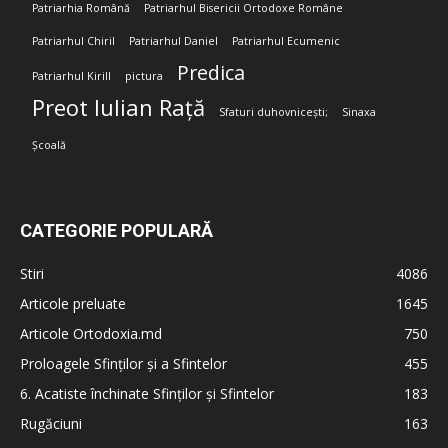
Patriarhia Română
Patriarhul Bisericii Ortodoxe Române
Patriarhul Chiril
Patriarhul Daniel
Patriarhul Ecumenic
Predica
Patriarhul Kirill
pictura
Preot Iulian Rață
Sfaturi duhovnicești;
Sinaxa
Școală
CATEGORIE POPULARĂ
Stiri
4086
Articole preluate
1645
Articole Ortodoxia.md
750
Proloagele Sfinților și a Sfintelor
455
6. Acatiste închinate Sfinților și Sfintelor
183
Rugăciuni
163