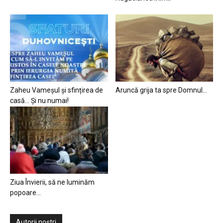
Zaheu Vameșul și sfințirea de
Aruncă grija ta spre Domnul…
casă… Și nu numai!
Ziua Învierii, să ne luminăm
popoare…
Autorii noștri