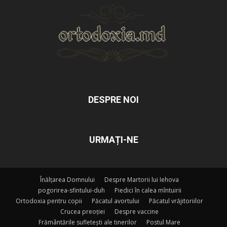
DESPRE NOI
URMAȚI-NE
Înălțarea Domnului
Despre Martorii lui Iehova
pogorirea-sfintului-duh
Piedici în calea mîntuirii
Ortodoxia pentru copii
Păcatul avortului
Păcatul vrăjitoriilor
Crucea preoției
Despre vaccine
Frământările sufletești ale tinerilor
Postul Mare