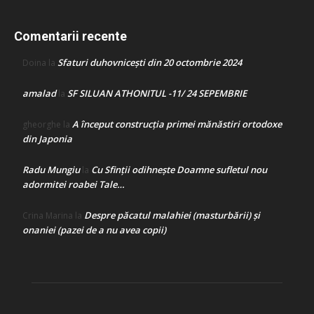
Comentarii recente
Sfaturi duhovnicești din 20 octombrie 2024
Doina
la
amalad
SF SILUAN ATHONITUL -11/ 24 SEPEMBRIE
la
A început construcţia primei mănăstiri ortodoxe
gheorghe
la
din Japonia
Radu Mungiu
Cu Sfinții odihnește Doamne sufletul nou
la
adormitei roabei Tale…
Despre păcatul malahiei (masturbării) şi
Crina Marina
la
onaniei (pazei de a nu avea copii)