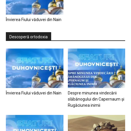
Învierea Fiului văduvei din Nain
Descoperă ortodoxia
Învierea Fiului văduvei din Nain
Despre minunea vindecării
slăbănogului din Capernaum și
Rugăciunea inimii