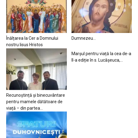
Înălțarea la Cer a Domnului
Dumnezeu…
nostru Iisus Hristos
Marșul pentru viață la cea de-a
II-a ediție în s. Lucășeuca,...
Recunoștință și binecuvântare
pentru mamele dătătoare de
viață – din partea...