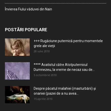
Învierea Fiului văduvei din Nain
POSTĂRI POPULARE
+++ Rugăciune puternică pentru momentele
grele ale vieţii
28 iulie 2010
**** Acatistul către Atotputernicul
Dumnezeu, la vreme de necaz sau de...
5 octombrie 2010
Despre păcatul malahiei (masturbării) şi
onaniei (pazei de a nu avea...
15 aprilie 2010