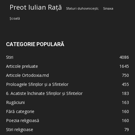
Preot Iulian Rață
Sfaturi duhovnicești;
Sinaxa
Școală
CATEGORIE POPULARĂ
Stiri
4086
Articole preluate
1645
Articole Ortodoxia.md
750
Proloagele Sfinților și a Sfintelor
455
6. Acatiste închinate Sfinților și Sfintelor
183
Rugăciuni
163
Fără categorie
160
Poezia religioasă
160
Stiri religioase
79