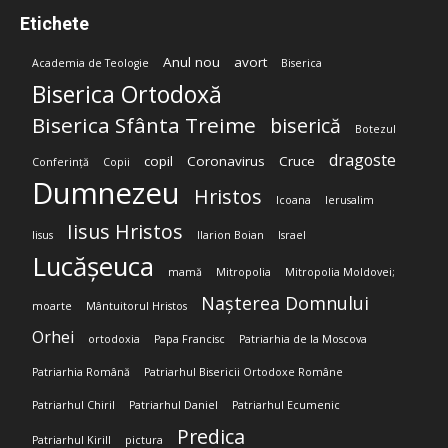
Etichete
Anul nou
avort
Academia de Teologie
Biserica
Biserica Ortodoxă
Biserica Sfânta Treime
biserică
Botezul
dragoste
copil
Coronavirus
Cruce
Conferință
Copii
Dumnezeu
Hristos
Icoana
Ierusalim
Iisus Hristos
Iisus
Ilarion Boian
Israel
Lucășeuca
mamă
Mitropolia
Mitropolia Moldovei;
Nașterea Domnului
moarte
Mântuitorul Hristos
Orhei
ortodoxia
Papa Francisc
Patriarhia de la Moscova
Patriarhia Română
Patriarhul Bisericii Ortodoxe Române
Patriarhul Chiril
Patriarhul Daniel
Patriarhul Ecumenic
Predica
Patriarhul Kirill
pictura