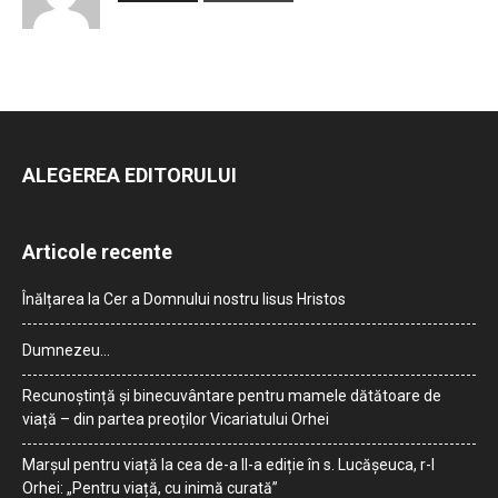
ALEGEREA EDITORULUI
Articole recente
Înălțarea la Cer a Domnului nostru Iisus Hristos
Dumnezeu…
Recunoștință și binecuvântare pentru mamele dătătoare de
viață – din partea preoților Vicariatului Orhei
Marșul pentru viață la cea de-a II-a ediție în s. Lucășeuca, r-l
Orhei: „Pentru viață, cu inimă curată”