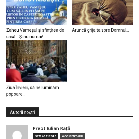
Zaheu Vameșul și sfințirea de
Aruncă grija ta spre Domnul…
casă… Și nu numai!
Ziua Învierii, să ne luminăm
popoare…
Autorii noștri
Preot Iulian Raţă
3878 ARTICOLE
6 COMENTARII