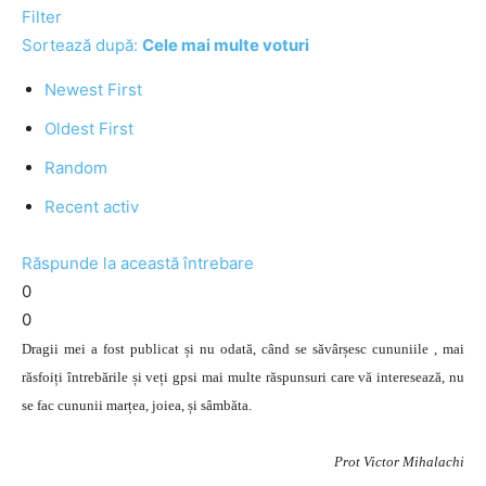
Filter
Sortează după:
Cele mai multe voturi
Newest First
Oldest First
Random
Recent activ
Răspunde la această întrebare
0
0
Dragii mei a fost publicat și nu odată, când se săvârșesc cununiile , mai
răsfoiți întrebările și veți gpsi mai multe răspunsuri care vă interesează, nu
se fac cununii marțea, joiea, și sâmbăta.
Prot Victor Mihalachi