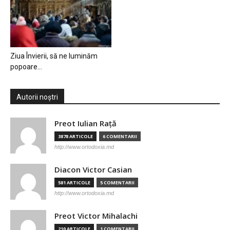
Ziua Învierii, să ne luminăm
popoare…
Autorii noștri
Preot Iulian Raţă
3878 ARTICOLE
6 COMENTARII
http://www.ortodoxia.md
Diacon Victor Casian
581 ARTICOLE
5 COMENTARII
http://www.ortodoxia.md
Preot Victor Mihalachi
210 ARTICOLE
1 COMENTARII