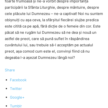
foarte frumoasă și ne-a vorbit despre importanța
participării la Sfânta Liturghie, despre mântuire, despre
cele plăcute lui Dumnezeu – ne-a captivat! Noi nu suntem
obișnuiți cu așa ceva, la sfârșitul fiecărei slujbe predica
este citită ca pe apă, fără dicție de o femeie din cor. Este
păcat să ne rugăm lui Dumnezeu să ne dea și nouă un
astfel de preot, care să pună suflet în răspândirea
cuvântului lui, sau trebuie să-l acceptăm pe actualul
preot, așa comod cum este el, convinși fiind că nu
degeaba l-a așezat Dumnezeu lângă noi?
Share
Facebook
Twitter
Google+
Tumblr