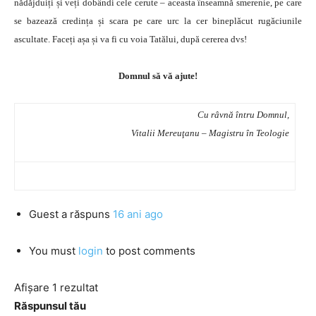
nădăjduiți și veți dobândi cele cerute – aceasta înseamnă smerenie, pe care
se bazează credința și scara pe care urc la cer bineplăcut rugăciunile
ascultate. Faceți așa și va fi cu voia Tatălui, după cererea dvs!
Domnul să vă ajute!
Cu râvnă întru Domnul,
Vitalii Mereuţanu – Magistru în Teologie
Guest
a răspuns
16 ani ago
You must
login
to post comments
Afișare 1 rezultat
Răspunsul tău