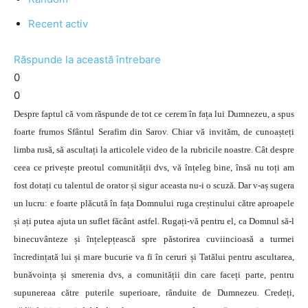
Recent activ
Răspunde la această întrebare
0
0
Despre faptul că vom răspunde de tot ce cerem în fața lui Dumnezeu, a spus
foarte frumos Sfântul Serafim din Sarov. Chiar vă invităm, de cunoașteți
limba rusă, să ascultați la articolele video de la rubricile noastre. Cât despre
ceea ce privește preotul comunității dvs, vă înțeleg bine, însă nu toți am
fost dotați cu talentul de orator și sigur aceasta nu-i o scuză. Dar v-aș sugera
un lucru: e foarte plăcută în fața Domnului ruga creștinului către aproapele
și ați putea ajuta un suflet făcânt astfel. Rugați-vă pentru el, ca Domnul să-l
binecuvânteze și înțelepțească spre păstorirea cuviincioasă a turmei
încredințată lui și mare bucurie va fi în ceruri și Tatălui pentru ascultarea,
bunăvoința și smerenia dvs, a comunității din care faceți parte, pentru
supunereaa către puterile superioare, rânduite de Dumnezeu. Credeți,