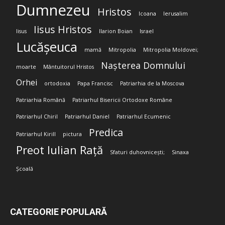
Dumnezeu
Hristos
Icoana
Ierusalim
Iisus Hristos
Iisus
Ilarion Boian
Israel
Lucășeuca
mamă
Mitropolia
Mitropolia Moldovei;
Nașterea Domnului
moarte
Mântuitorul Hristos
Orhei
ortodoxia
Papa Francisc
Patriarhia de la Moscova
Patriarhia Română
Patriarhul Bisericii Ortodoxe Române
Patriarhul Chiril
Patriarhul Daniel
Patriarhul Ecumenic
Predica
Patriarhul Kirill
pictura
Preot Iulian Rață
Sfaturi duhovnicești;
Sinaxa
Școală
CATEGORIE POPULARĂ