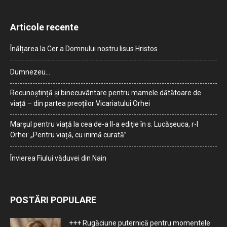
Articole recente
Înălțarea la Cer a Domnului nostru Iisus Hristos
Dumnezeu…
Recunoștință și binecuvântare pentru mamele dătătoare de
viață – din partea preoților Vicariatului Orhei
Marșul pentru viață la cea de-a II-a ediție în s. Lucășeuca, r-l
Orhei: „Pentru viață, cu inimă curată”
Învierea Fiului văduvei din Nain
POSTĂRI POPULARE
+++ Rugăciune puternică pentru momentele