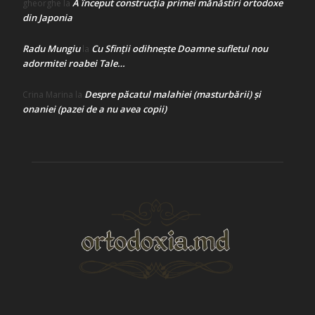
A început construcţia primei mănăstiri ortodoxe
gheorghe
la
din Japonia
Radu Mungiu
Cu Sfinții odihnește Doamne sufletul nou
la
adormitei roabei Tale…
Despre păcatul malahiei (masturbării) şi
Crina Marina
la
onaniei (pazei de a nu avea copii)