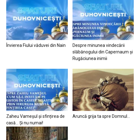
Învierea Fiului văduvei din Nain
Despre minunea vindecării
slăbănogului din Capernaum și
Rugăciunea inimii
Zaheu Vameșul și sfințirea de
Aruncă grija ta spre Domnul…
casă… Și nu numai!