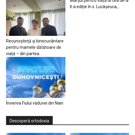
Marșul pentru viață la cea de-a
II-a ediție în s. Lucășeuca,...
Recunoștință și binecuvântare
pentru mamele dătătoare de
viață – din partea...
Învierea Fiului văduvei din Nain
Descoperă ortodoxia