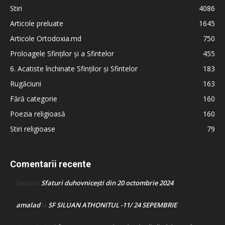
Stiri
4086
Articole preluate
1645
Articole Ortodoxia.md
750
Proloagele Sfinților și a Sfintelor
455
6. Acatiste închinate Sfinților și Sfintelor
183
Rugăciuni
163
Fără categorie
160
Poezia religioasă
160
Stiri religioase
79
Comentarii recente
Sfaturi duhovnicești din 20 octombrie 2024
Doina
la
amalad
SF SILUAN ATHONITUL -11/ 24 SEPEMBRIE
la