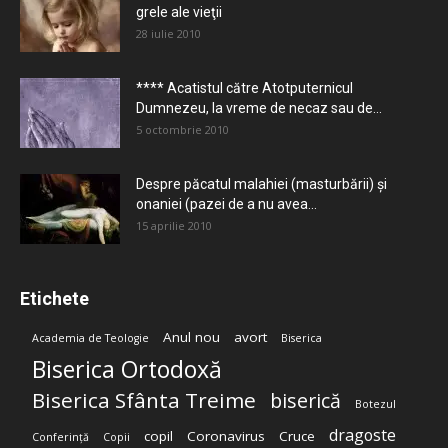
grele ale vieţii
28 iulie 2010
**** Acatistul către Atotputernicul
Dumnezeu, la vreme de necaz sau de...
5 octombrie 2010
Despre păcatul malahiei (masturbării) şi
onaniei (pazei de a nu avea...
15 aprilie 2010
Etichete
Anul nou
avort
Academia de Teologie
Biserica
Biserica Ortodoxă
Biserica Sfânta Treime
biserică
Botezul
dragoste
copil
Coronavirus
Cruce
Conferință
Copii