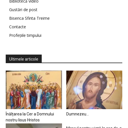
Bibliotecă video
Gustări de post
Biserica Sfinta Treime
Contacte
Profețiile timpului
Ultimele articole
Înălțarea la Cer a Domnului
Dumnezeu…
nostru Iisus Hristos