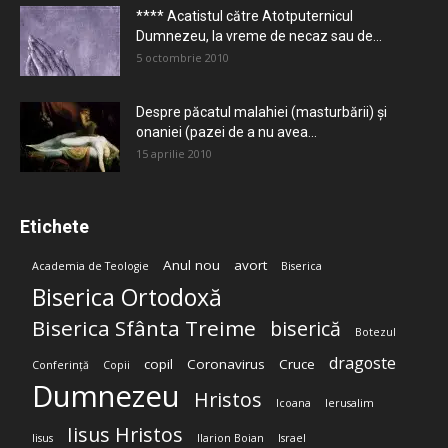
**** Acatistul către Atotputernicul
Dumnezeu, la vreme de necaz sau de...
5 octombrie 2010
Despre păcatul malahiei (masturbării) şi
onaniei (pazei de a nu avea...
15 aprilie 2010
Etichete
Anul nou
avort
Academia de Teologie
Biserica
Biserica Ortodoxă
Biserica Sfânta Treime
biserică
Botezul
dragoste
copil
Coronavirus
Cruce
Conferință
Copii
Dumnezeu
Hristos
Icoana
Ierusalim
Iisus Hristos
Iisus
Ilarion Boian
Israel