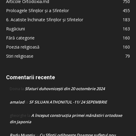
Articole Ortodoxia.md
750
Proloagele Sfinților și a Sfintelor
455
6. Acatiste închinate Sfinților și Sfintelor
183
Rugăciuni
163
Fără categorie
160
Poezia religioasă
160
Stiri religioase
79
Comentarii recente
Sfaturi duhovnicești din 20 octombrie 2024
Doina
la
amalad
SF SILUAN ATHONITUL -11/ 24 SEPEMBRIE
la
A început construcţia primei mănăstiri ortodoxe
gheorghe
la
din Japonia
Radu Mungiu
Cu Sfinții odihnește Doamne sufletul nou
la