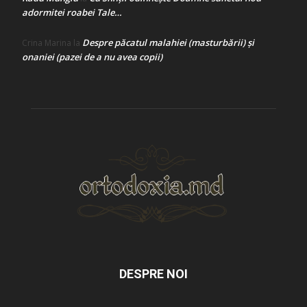
adormitei roabei Tale…
Despre păcatul malahiei (masturbării) şi
Crina Marina
la
onaniei (pazei de a nu avea copii)
DESPRE NOI