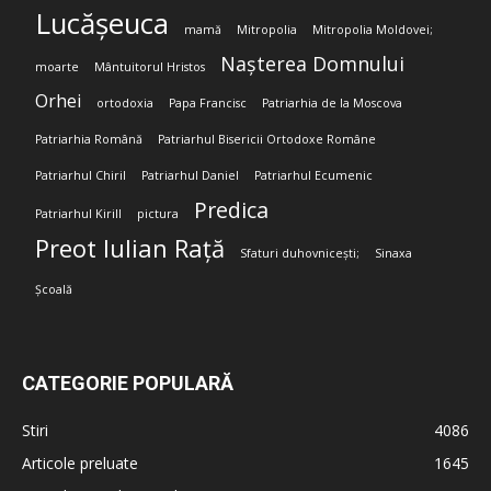
Lucășeuca
mamă
Mitropolia
Mitropolia Moldovei;
Nașterea Domnului
moarte
Mântuitorul Hristos
Orhei
ortodoxia
Papa Francisc
Patriarhia de la Moscova
Patriarhia Română
Patriarhul Bisericii Ortodoxe Române
Patriarhul Chiril
Patriarhul Daniel
Patriarhul Ecumenic
Predica
Patriarhul Kirill
pictura
Preot Iulian Rață
Sfaturi duhovnicești;
Sinaxa
Școală
CATEGORIE POPULARĂ
Stiri
4086
Articole preluate
1645