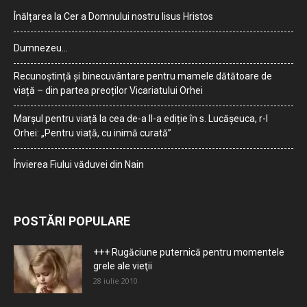
Înălțarea la Cer a Domnului nostru Iisus Hristos
Dumnezeu…
Recunoștință și binecuvântare pentru mamele dătătoare de
viață – din partea preoților Vicariatului Orhei
Marșul pentru viață la cea de-a II-a ediție în s. Lucășeuca, r-l
Orhei: „Pentru viață, cu inimă curată”
Învierea Fiului văduvei din Nain
POSTĂRI POPULARE
+++ Rugăciune puternică pentru momentele
grele ale vieţii
28 iulie 2010