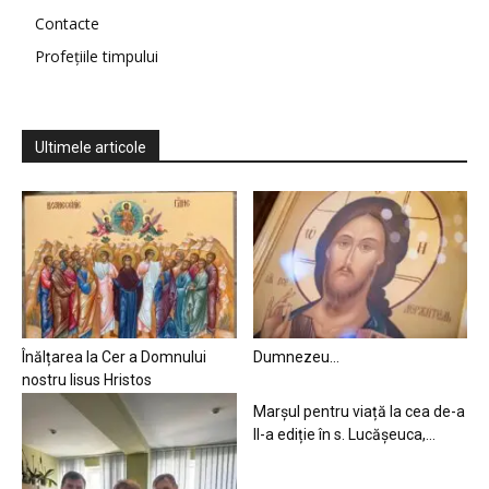
Contacte
Profețiile timpului
Ultimele articole
Înălțarea la Cer a Domnului
Dumnezeu…
nostru Iisus Hristos
Marșul pentru viață la cea de-a
II-a ediție în s. Lucășeuca,...