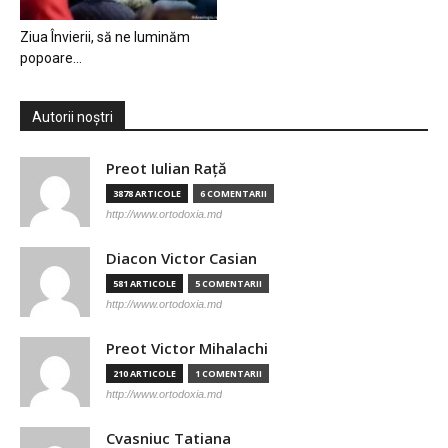
Ziua Învierii, să ne luminăm
popoare…
Autorii noștri
Preot Iulian Raţă
3878 ARTICOLE
6 COMENTARII
http://www.ortodoxia.md
Diacon Victor Casian
581 ARTICOLE
5 COMENTARII
http://www.ortodoxia.md
Preot Victor Mihalachi
210 ARTICOLE
1 COMENTARII
http://www.ortodoxia.md
Cvasniuc Tatiana