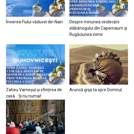
Învierea Fiului văduvei din Nain
Despre minunea vindecării
slăbănogului din Capernaum și
Rugăciunea inimii
Zaheu Vameșul și sfințirea de
Aruncă grija ta spre Domnul…
casă… Și nu numai!