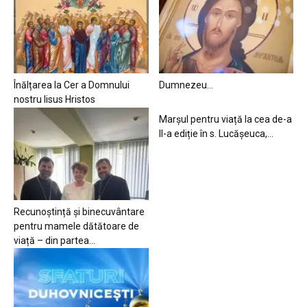
Înălțarea la Cer a Domnului
Dumnezeu…
nostru Iisus Hristos
Marșul pentru viață la cea de-a
II-a ediție în s. Lucășeuca,...
Recunoștință și binecuvântare
pentru mamele dătătoare de
viață – din partea...