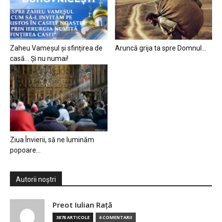
Zaheu Vameșul și sfințirea de
Aruncă grija ta spre Domnul…
casă… Și nu numai!
Ziua Învierii, să ne luminăm
popoare…
Autorii noștri
Preot Iulian Raţă
3878 ARTICOLE
6 COMENTARII