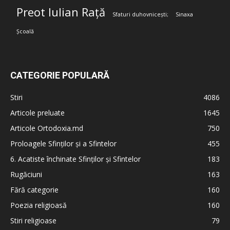
Preot Iulian Rață
Sfaturi duhovnicești;
Sinaxa
Școală
CATEGORIE POPULARĂ
Stiri
4086
Articole preluate
1645
Articole Ortodoxia.md
750
Proloagele Sfinților și a Sfintelor
455
6. Acatiste închinate Sfinților și Sfintelor
183
Rugăciuni
163
Fără categorie
160
Poezia religioasă
160
Stiri religioase
79