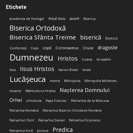
Etichete
Anul nou
avort
Academia de Teologie
Biserica
Biserica Ortodoxă
Biserica Sfânta Treime
biserică
Botezul
dragoste
copil
Coronavirus
Cruce
Conferință
Copii
Dumnezeu
Hristos
Icoana
Ierusalim
Iisus Hristos
Iisus
Ilarion Boian
Israel
Lucășeuca
mamă
Mitropolia
Mitropolia Moldovei;
Nașterea Domnului
moarte
Mântuitorul Hristos
Orhei
ortodoxia
Papa Francisc
Patriarhia de la Moscova
Patriarhia Română
Patriarhul Bisericii Ortodoxe Române
Patriarhul Chiril
Patriarhul Daniel
Patriarhul Ecumenic
Predica
Patriarhul Kirill
pictura