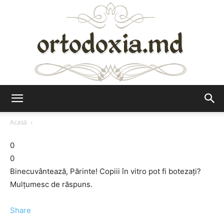
Ortodoxia.md
Acasă
0
0
Binecuvântează, Părinte! Copiii în vitro pot fi botezați?
Mulțumesc de răspuns.
Share