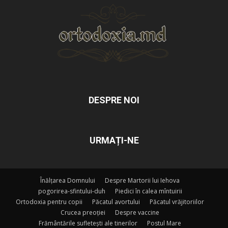
DESPRE NOI
URMAȚI-NE
Înălțarea Domnului
Despre Martorii lui Iehova
pogorirea-sfintului-duh
Piedici în calea mîntuirii
Ortodoxia pentru copii
Păcatul avortului
Păcatul vrăjitoriilor
Crucea preoției
Despre vaccine
Frământările sufletești ale tinerilor
Postul Mare