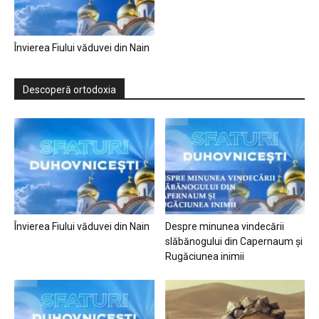
Învierea Fiului văduvei din Nain
Descoperă ortodoxia
Învierea Fiului văduvei din Nain
Despre minunea vindecării
slăbănogului din Capernaum și
Rugăciunea inimii