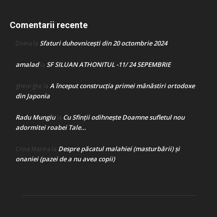
Comentarii recente
Sfaturi duhovnicești din 20 octombrie 2024
Doina
la
amalad
SF SILUAN ATHONITUL -11/ 24 SEPEMBRIE
la
A început construcţia primei mănăstiri ortodoxe
gheorghe
la
din Japonia
Radu Mungiu
Cu Sfinții odihnește Doamne sufletul nou
la
adormitei roabei Tale…
Despre păcatul malahiei (masturbării) şi
Crina Marina
la
onaniei (pazei de a nu avea copii)