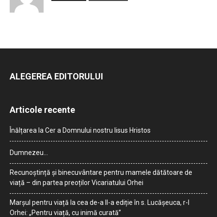
ALEGEREA EDITORULUI
Articole recente
Înălțarea la Cer a Domnului nostru Iisus Hristos
Dumnezeu…
Recunoștință și binecuvântare pentru mamele dătătoare de
viață – din partea preoților Vicariatului Orhei
Marșul pentru viață la cea de-a II-a ediție în s. Lucășeuca, r-l
Orhei: „Pentru viață, cu inimă curată”