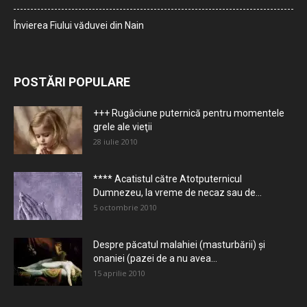
Învierea Fiului văduvei din Nain
POSTĂRI POPULARE
+++ Rugăciune puternică pentru momentele
grele ale vieţii
28 iulie 2010
**** Acatistul către Atotputernicul
Dumnezeu, la vreme de necaz sau de...
5 octombrie 2010
Despre păcatul malahiei (masturbării) şi
onaniei (pazei de a nu avea...
15 aprilie 2010