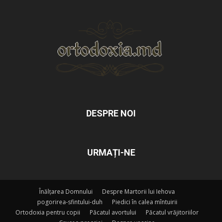
DESPRE NOI
URMAȚI-NE
Înălțarea Domnului
Despre Martorii lui Iehova
pogorirea-sfintului-duh
Piedici în calea mîntuirii
Ortodoxia pentru copii
Păcatul avortului
Păcatul vrăjitoriilor