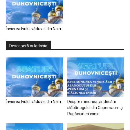
Învierea Fiului văduvei din Nain
Descoperă ortodoxia
Învierea Fiului văduvei din Nain
Despre minunea vindecării
slăbănogului din Capernaum și
Rugăciunea inimii