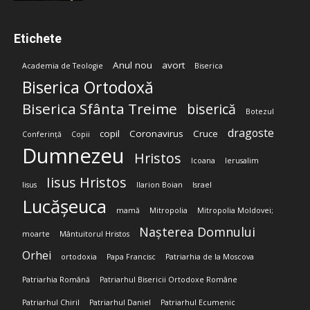
Etichete
Anul nou
avort
Academia de Teologie
Biserica
Biserica Ortodoxă
Biserica Sfânta Treime
biserică
Botezul
dragoste
copil
Coronavirus
Cruce
Conferință
Copii
Dumnezeu
Hristos
Icoana
Ierusalim
Iisus Hristos
Iisus
Ilarion Boian
Israel
Lucășeuca
mamă
Mitropolia
Mitropolia Moldovei;
Nașterea Domnului
moarte
Mântuitorul Hristos
Orhei
ortodoxia
Papa Francisc
Patriarhia de la Moscova
Patriarhia Română
Patriarhul Bisericii Ortodoxe Române
Patriarhul Chiril
Patriarhul Daniel
Patriarhul Ecumenic