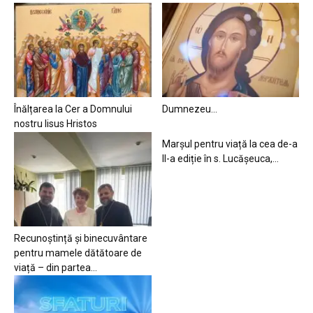
Înălțarea la Cer a Domnului
Dumnezeu…
nostru Iisus Hristos
Marșul pentru viață la cea de-a
II-a ediție în s. Lucășeuca,...
Recunoștință și binecuvântare
pentru mamele dătătoare de
viață – din partea...