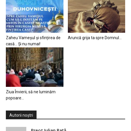
Zaheu Vameșul și sfințirea de
Aruncă grija ta spre Domnul…
casă… Și nu numai!
Ziua Învierii, să ne luminăm
popoare…
Autorii noștri
Preot Iulian Raţă