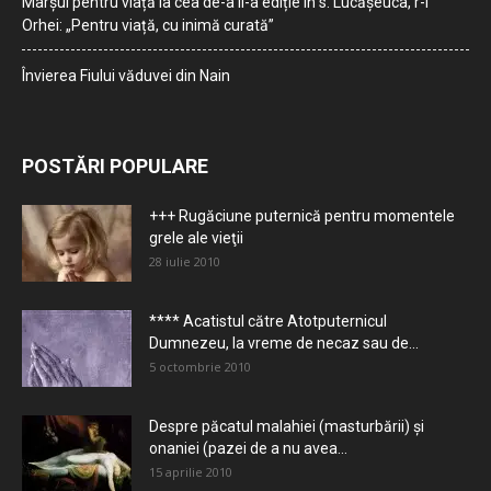
Marșul pentru viață la cea de-a II-a ediție în s. Lucășeuca, r-l
Orhei: „Pentru viață, cu inimă curată”
Învierea Fiului văduvei din Nain
POSTĂRI POPULARE
+++ Rugăciune puternică pentru momentele
grele ale vieţii
28 iulie 2010
**** Acatistul către Atotputernicul
Dumnezeu, la vreme de necaz sau de...
5 octombrie 2010
Despre păcatul malahiei (masturbării) şi
onaniei (pazei de a nu avea...
15 aprilie 2010