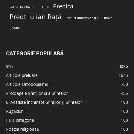
Predica
Patriarhul Kirill
pictura
Preot Iulian Rață
Sfaturi duhovnicești;
Sinaxa
Școală
CATEGORIE POPULARĂ
Stiri
4086
Articole preluate
1645
Articole Ortodoxia.md
750
Proloagele Sfinților și a Sfintelor
455
6. Acatiste închinate Sfinților și Sfintelor
183
Rugăciuni
163
Fără categorie
160
Poezia religioasă
160