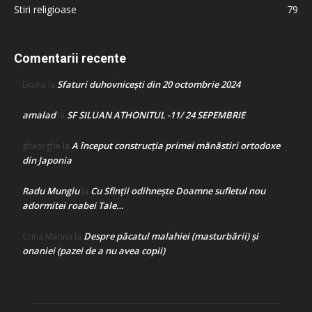
Stiri religioase
79
Comentarii recente
Sfaturi duhovnicești din 20 octombrie 2024
Doina
la
amalad
SF SILUAN ATHONITUL -11/ 24 SEPEMBRIE
la
A început construcţia primei mănăstiri ortodoxe
gheorghe
la
din Japonia
Radu Mungiu
Cu Sfinții odihnește Doamne sufletul nou
la
adormitei roabei Tale…
Despre păcatul malahiei (masturbării) şi
Crina Marina
la
onaniei (pazei de a nu avea copii)