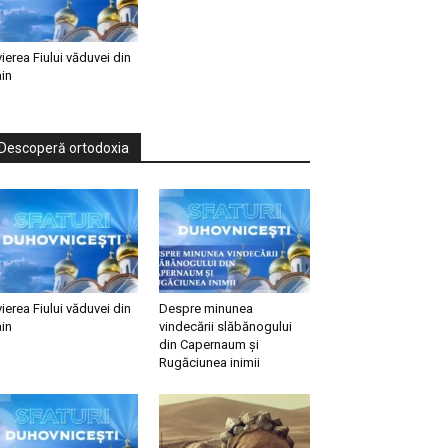
vierea Fiului văduvei din
in
Descoperă ortodoxia
vierea Fiului văduvei din
Despre minunea
in
vindecării slăbănogului
din Capernaum și
Rugăciunea inimii