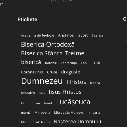
15 aprilie 2010
ă”
C
Etichete
Anul nou
avort
Academia de Teologie
Biserica
Biserica Ortodoxă
Biserica Sfânta Treime
biserică
copil
Botezul
Conferință
Copii
dragoste
Coronavirus
Cruce
Dumnezeu
Hristos
Icoana
Iisus Hristos
Ierusalim
Iisus
Lucășeuca
Ilarion Boian
Israel
mamă
Mitropolia
Mitropolia Moldovei;
moarte
Nașterea Domnului
Mântuitorul Hristos