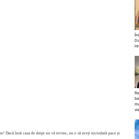
În
Do
Hr
Re
bi
ma
vi
me! Dacă însă casa de drept nu vă revine, nu o să aveți niciodată pace și