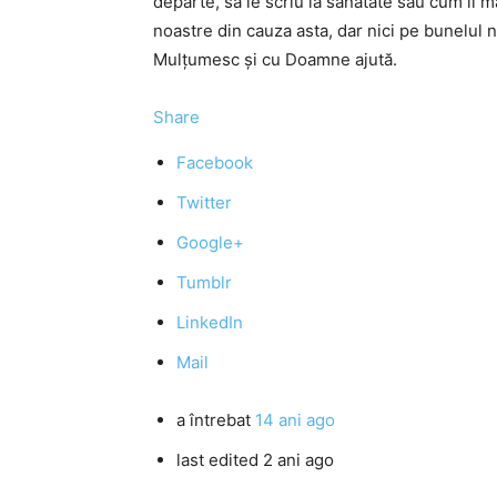
departe, să le scriu la sănătate sau cum îi 
noastre din cauza asta, dar nici pe bunelul n
Mulţumesc şi cu Doamne ajută.
Share
Facebook
Twitter
Google+
Tumblr
LinkedIn
Mail
a întrebat
14 ani ago
last edited 2 ani ago