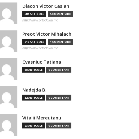
Diacon Victor Casian
581 ARTICOLE
5 COMENTARII
http://www.ortodoxia.md
Preot Victor Mihalachi
210 ARTICOLE
1 COMENTARII
http://www.ortodoxia.md
Cvasniuc Tatiana
88 ARTICOLE
0 COMENTARII
Nadejda B.
32 ARTICOLE
0 COMENTARII
Vitalii Mereutanu
23 ARTICOLE
0 COMENTARII