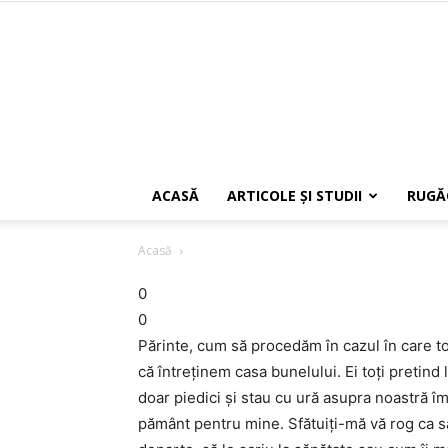
ACASĂ
ARTICOLE ŞI STUDII
RUGĂ
Acasă
0
0
Părinte, cum să procedăm în cazul în care t
că întreţinem casa bunelului. Ei toţi pretind
doar piedici şi stau cu ură asupra noastră îmi
pământ pentru mine. Sfătuiţi-mă vă rog ca s