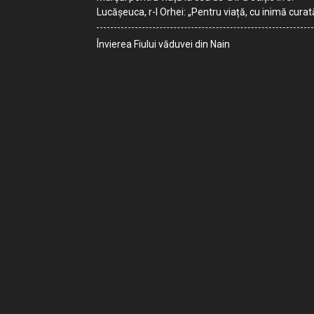
Lucășeuca, r-l Orhei: „Pentru viață, cu inimă curat
Învierea Fiului văduvei din Nain