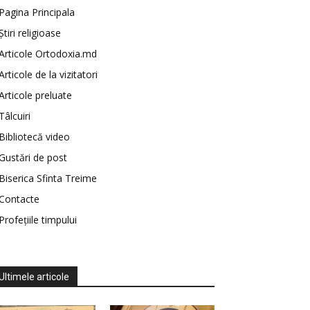
Pagina Principala
Știri religioase
Articole Ortodoxia.md
Articole de la vizitatori
Articole preluate
Tâlcuiri
Bibliotecă video
Gustări de post
Biserica Sfinta Treime
Contacte
Profețiile timpului
Ultimele articole