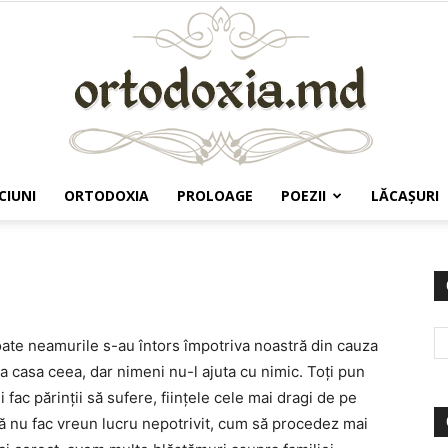
CIUNI
ORTODOXIA
PROLOAGE
POEZII
LĂCAŞURI
Ortodoxia.md
oate neamurile s-au întors împotriva noastră din cauza
 la casa ceea, dar nimeni nu-l ajuta cu nimic. Toţi pun
 fac părinţii să sufere, fiinţele cele mai dragi de pe
ă nu fac vreun lucru nepotrivit, cum să procedez mai