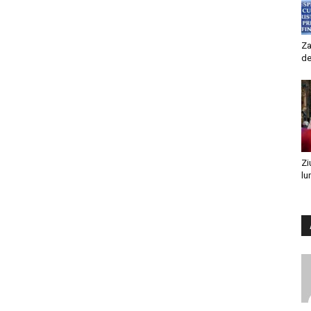
Za
de
Zi
lu