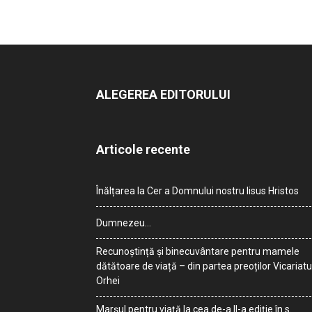
ALEGEREA EDITORULUI
Articole recente
Înălțarea la Cer a Domnului nostru Iisus Hristos
Dumnezeu…
Recunoștință și binecuvântare pentru mamele
dătătoare de viață – din partea preoților Vicariatu
Orhei
Marșul pentru viață la cea de-a II-a ediție în s.