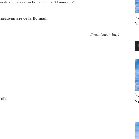
ți-vă de ceea cu ce va binecuvântat Dumnezeu!
În
binecuvântare de la Domnul!
Na
Preot Iulian Rață
În
mite.
Na