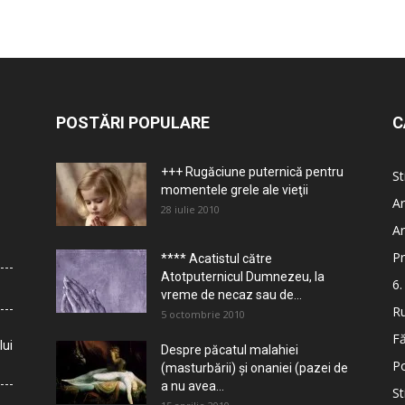
POSTĂRI POPULARE
C
+++ Rugăciune puternică pentru
St
momentele grele ale vieţii
Ar
28 iulie 2010
Ar
Pr
**** Acatistul către
Atotputernicul Dumnezeu, la
6.
vreme de necaz sau de...
Ru
5 octombrie 2010
Fă
lui
Despre păcatul malahiei
Po
(masturbării) şi onaniei (pazei de
a nu avea...
St