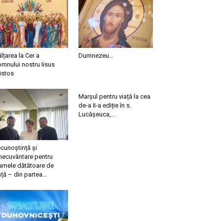
ălțarea la Cer a
Dumnezeu…
mnului nostru Iisus
istos
Marșul pentru viață la cea
de-a II-a ediție în s.
Lucășeuca,...
cunoștință și
necuvântare pentru
mele dătătoare de
ață – din partea...