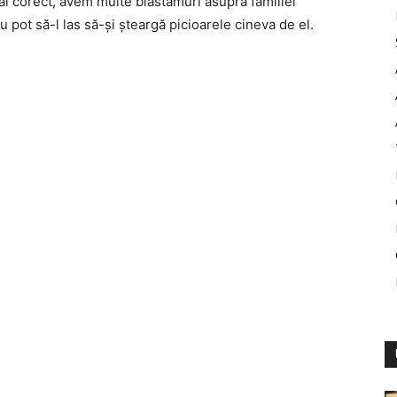
mai corect, avem multe blăstămuri asupra familiei
u pot să-l las să-şi şteargă picioarele cineva de el.