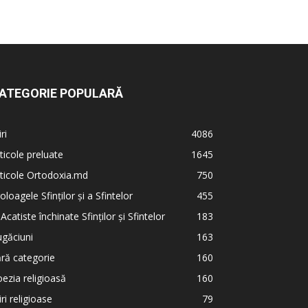
ATEGORIE POPULARĂ
iri
4086
ticole preluate
1645
ticole Ortodoxia.md
750
oloagele Sfinților și a Sfintelor
455
 Acatiste închinate Sfinților și Sfintelor
183
găciuni
163
ră categorie
160
ezia religioasă
160
iri religioase
79