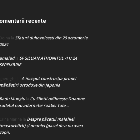
omentarii recente
Sfaturi duhovnicești din 20 octombrie
Doina
la
2024
amalad
SF SILUAN ATHONITUL -11/ 24
la
SEPEMBRIE
A început construcţia primei
gheorghe
la
mănăstiri ortodoxe din Japonia
Radu Mungiu
Cu Sfinții odihnește Doamne
la
sufletul nou adormitei roabei Tale…
Despre păcatul malahiei
Crina Marina
la
(masturbării) şi onaniei (pazei de a nu avea
copii)