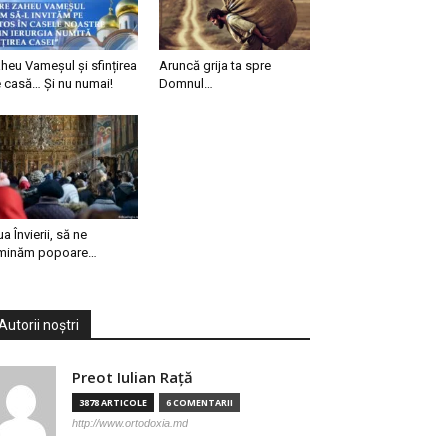
heu Vameșul și sfințirea
Aruncă grija ta spre
 casă… Și nu numai!
Domnul…
ua Învierii, să ne
minăm popoare…
Autorii noștri
Preot Iulian Raţă
3878 ARTICOLE
6 COMENTARII
http://www.ortodoxia.md