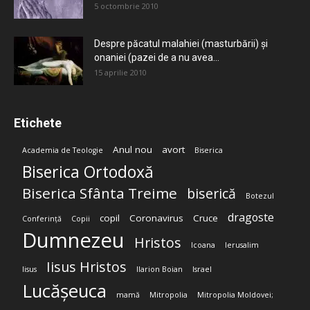
5 octombrie 2010
Despre păcatul malahiei (masturbării) şi
onaniei (pazei de a nu avea...
15 aprilie 2010
Etichete
Anul nou
avort
Academia de Teologie
Biserica
Biserica Ortodoxă
Biserica Sfânta Treime
biserică
Botezul
dragoste
copil
Coronavirus
Cruce
Conferință
Copii
Dumnezeu
Hristos
Icoana
Ierusalim
Iisus Hristos
Iisus
Ilarion Boian
Israel
Lucășeuca
mamă
Mitropolia
Mitropolia Moldovei;