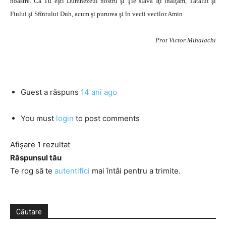
noastre. Că Tu eşti Dumnezeul nostru şi Ţie slavă Iţi înălţăm, Tătălui şi
Fiului şi Sfîntului Duh, acum şi pururea şi în vecii vecilor.Amin
Prot Victor Mihalachi
Guest
a răspuns
14 ani ago
You must
login
to post comments
Afișare 1 rezultat
Răspunsul tău
Te rog să te
autentifici
mai întâi pentru a trimite.
Căutare