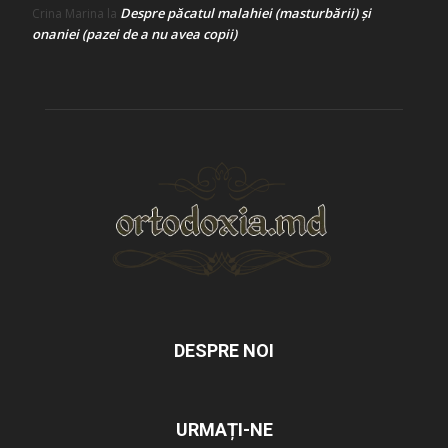
Despre păcatul malahiei (masturbării) şi
Crina Marina
la
onaniei (pazei de a nu avea copii)
DESPRE NOI
URMAȚI-NE