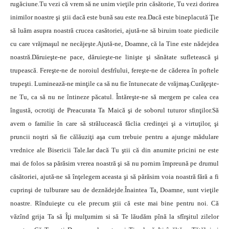
rugăciune.Tu vezi că vrem să ne unim vieţile prin căsătorie, Tu vezi dorirea
inimilor noastre şi ştii dacă este bună sau este rea.Dacă este bineplacută Ţie
să luăm asupra noastră crucea casătoriei, ajută-ne să biruim toate piedicile
cu care vrăjmaşul ne necăjeşte.Ajută-ne, Doamne, că la Tine este nădejdea
noastră.Dăruieşte-ne pace, dăruieşte-ne linişte şi sănătate sufletească şi
trupească. Fereşte-ne de noroiul desfrîului, fereşte-ne de căderea în poftele
trupeşti. Luminează-ne minţile ca să nu fie întunecate de vrăjmaş.Curăţeşte-
ne Tu, ca să nu ne întineze păcatul. Întăreşte-ne să mergem pe calea cea
îngustă, ocrotiţi de Preacurata Ta Maică şi de soborul tuturor sfinţilor.Să
avem o familie în care să strălucească făclia credinţei şi a virtuţilor, şi
pruncii noştri să fie călăuziţi aşa cum trebuie pentru a ajunge mădulare
vrednice ale Bisericii Tale.Iar dacă Tu ştii că din anumite pricini ne este
mai de folos sa părăsim vrerea noastră şi să nu pornim împreună pe drumul
căsătoriei, ajută-ne să înţelegem aceasta şi să părăsim voia noastră fără a fi
cuprinşi de tulburare sau de deznădejde.Înaintea Ta, Doamne, sunt vieţile
noastre. Rînduieşte cu ele precum ştii că este mai bine pentru noi. Că
văzînd grija Ta să Îţi mulţumim si să Te lăudăm pînă la sfîrşitul zilelor