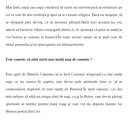
Mai întîi, soţul sau soţia ortodoxă să caute să convertească la ortodoxie pe
cel ce este de alta credinţă şi apoi să se cunune religios. Dacă nu reuşeşte, să
se despartă prin divorţ, ca să înceteze păcatul.Dacă nici aceasta nu vor,
măcar să înceteze trăirea conjugală dintre ei, în speranţa că pîna la urmă se
vor boteza şi cununa la biserică.În toate aceste cazuri să se ţină cont de
sfatul preotului şi al episcopului ori mitropolitului.
Este canonic să aibă mirii mai mulţi naşi de cununie ?
Este oprit de Sfintele Canoane să se facă Cununia religioasă cu mai mulţi
naşi, ca nu cumva fii naşilor, care devin rude spirituale între ei, să se
casătorească, neştiind că sunt opriţi de Biserică.În mod canonic, cei doi
miri trebuie să aibă un singur rînd de naşi, ca şi la Botez, care devin părinţi
spirituali ai mirilor pentru toată viaţa şi care vor da răspuns înainte lui
Hristos pentru finii lor.