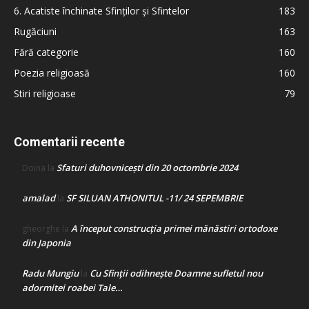
6. Acatiste închinate Sfinților și Sfintelor
183
Rugăciuni
163
Fără categorie
160
Poezia religioasă
160
Stiri religioase
79
Comentarii recente
Sfaturi duhovnicești din 20 octombrie 2024
Doina
la
amalad
SF SILUAN ATHONITUL -11/ 24 SEPEMBRIE
la
A început construcţia primei mănăstiri ortodoxe
gheorghe
la
din Japonia
Radu Mungiu
Cu Sfinții odihnește Doamne sufletul nou
la
adormitei roabei Tale…