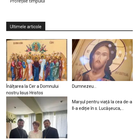
Profețiile timpului
Ultimele articole
Înălțarea la Cer a Domnului
Dumnezeu…
nostru Iisus Hristos
Marșul pentru viață la cea de-a
II-a ediție în s. Lucășeuca,...