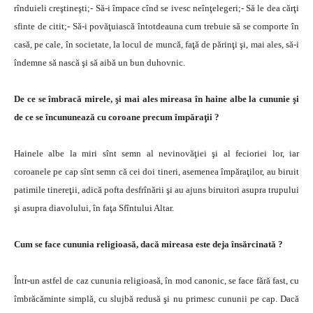
rînduieli creştineşti;- Să-i împace cînd se ivesc neînţelegeri;- Să le dea cărţi
sfinte de citit;- Să-i povăţuiască întotdeauna cum trebuie să se comporte în
casă, pe cale, în societate, la locul de muncă, faţă de părinţi şi, mai ales, să-i
îndemne să nască şi să aibă un bun duhovnic.
De ce se îmbracă mirele, şi mai ales mireasa în haine albe la cununie şi
de ce se încununează cu coroane precum împăraţii ?
Hainele albe la miri sînt semn al nevinovăţiei şi al fecioriei lor, iar
coroanele pe cap sînt semn că cei doi tineri, asemenea împăraţilor, au biruit
patimile tinereţii, adică pofta desfrînării şi au ajuns biruitori asupra trupului
şi asupra diavolului, în faţa Sfîntului Altar.
Cum se face cununia religioasă, dacă mireasa este deja însărcinată ?
Într-un astfel de caz cununia religioasă, în mod canonic, se face fără fast, cu
îmbrăcăminte simplă, cu slujbă redusă şi nu primesc cununii pe cap. Dacă