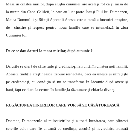
Masa în cinstea mirilor, după slujba cununiei, are acelaşi rol ca şi masa de
la nunta din Cana Galileii, la care au luat parte Însuşi Fiul lui Dumnezeu,
Maica Domnului şi Sfinţii Apostoli.Acesta este o masă a bucuriei creştine,
de cinstire şi respect pentru noua familie care se întemeiază in ziua
Cununiei lor.
De ce se dau daruri la masa mirilor, după cununie ?
Darurile se oferă de către rude şi credincioşi la nuntă, în cinstea noii familii.
Această tradiţie creştinească trebuie respectată, căci ea uneşte şi înfrăţeşte
pe credincioşi, cu condiţia să nu se transforme în lăcomie după avere şi
bani, fapt ce duce la certuri în familie,la răzbunare şi chiar la divorţ.
RUGĂCIUNEA TINERILOR CARE VOR SĂ SE CĂSĂTOREASCĂ!
Doamne, Dumnezeule al milostivirilor şi a toată bunătatea, care plineşti
cererile celor care Te cheamă cu credinţa, ascultă şi nevrednica noastră