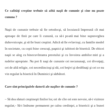
Ce calităţi creştine trebuie să aibă naşii de cununie şi cine nu poate
cununa ?
Naşii de cununie trebuie să fie ortodocşi, să locuiască împreună cît mai
aproape de finii pe care îi cunună, ca să-i poată mai bine supraveghea
duhovniceşte, şi să fie buni creştini. Adică să fie evlavioşi, cu familie model
în societate, cu copii bine crescuţi, paşnici şi iubitori de biserică. De obicei
naşii se aleg cu binecuvîntarea preotului şi cu învoirea ambilor miri şi a
rudelor apropiate. Nu pot fi naşi de cununie cei necununaţi, cei divorţaţi,
cei de altă religie, cei necredincioşi şi răi, cei beţivi şi desfrînaţi şi cei ce nu
vin regulat la biserică în Duminici şi sărbători.
Care sînt principalele datorii ale naşilor de cununie ?
– Să dea sfaturi creştineşti finilor lor, ori de cîte ori este nevoie, să-i viziteze
regulat;- Să-i îndrume permanent pe calea credinţei, a bisericii şi a bunei