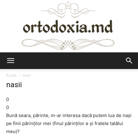
Ortodoxia.md
Acasă
nasii
nasii
0
0
Bună seara, părinte, m-ar interesa dacă putem lua de naşi
pe finii părinţilor mei (finul părinţilor e şi fratele tatălui
meu)?