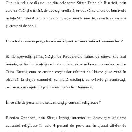
Cununia religioasă este una din cele şapte Sfinte Taine ale Bisericii, prin
care un tînăr şi o tînără, de aceeaşi credinţă, ortodoxă, se unesc de bunăvoie
în faţa Sfîntului Altar, pentru a convieţui pînă la moarte, în vederea naşterii
şi creşterii de copii.
Cum trebuie să se pregătească mirii pentru ziua sfîntă a Cununiei lor ?
Să fie spovediţi şi împărtăşiţi cu Preacuratele Taine, cu cîteva zile mai
înainte; să fie împăcaţi şi cu toate rudele; să se îmbrace cuviincios pentru
Taina Nunţii, cum se cuvine creştinilor iubitori de Hristos şi să vină în
biserică, la slujba cununiei, cu multă credinţă, cu evlavie şi nemîncaţi,
pentru a primi ajutorul şi binecuvîntarea lui Dumnezeu.
În ce zile de peste an nu se fac nunţi şi cununii religioase ?
Biserica Ortodoxă, prin Sfinţii Părinţi, interzice cu desăvîrşire oficierea
cununiei religioase în cele 4 posturi de peste an, în ajunul zilelor de