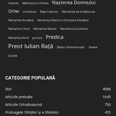
Nașterea Domnului
moarte
Mântuitorul Hristos
Orhei
ortodoxia
Papa Francisc
Patriarhia de la Moscova
Patriarhia Română
Patriarhul Bisericii Ortodoxe Române
Patriarhul Chiril
Patriarhul Daniel
Patriarhul Ecumenic
Predica
Patriarhul Kirill
pictura
Preot Iulian Rață
Sfaturi duhovnicești;
Sinaxa
Școală
CATEGORIE POPULARĂ
Stiri
4086
Articole preluate
1645
Articole Ortodoxia.md
750
Proloagele Sfinților și a Sfintelor
455