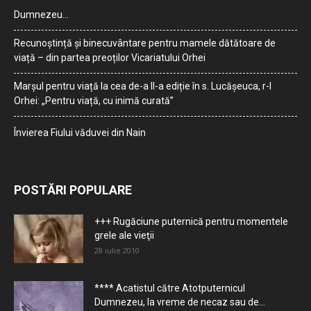
Dumnezeu…
Recunoștință și binecuvântare pentru mamele dătătoare de
viață – din partea preoților Vicariatului Orhei
Marșul pentru viață la cea de-a II-a ediție în s. Lucășeuca, r-l
Orhei: „Pentru viață, cu inimă curată”
Învierea Fiului văduvei din Nain
POSTĂRI POPULARE
+++ Rugăciune puternică pentru momentele
grele ale vieţii
28 iulie 2010
**** Acatistul către Atotputernicul
Dumnezeu, la vreme de necaz sau de...