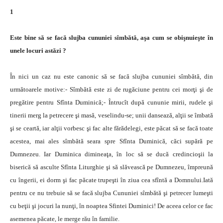
1
Este bine să se facă slujba cununiei sîmbătă, aşa cum se obişnuieşte în
unele locuri astăzi ?
În nici un caz nu este canonic să se facă slujba cununiei sîmbătă, din
următoarele motive:- Sîmbătă este zi de rugăciune pentru cei morţi şi de
pregătire pentru Sfînta Duminică;- Întrucît după cununie mirii, rudele şi
tinerii merg la petrecere şi masă, veselindu-se; unii dansează, alţii se îmbată
şi se ceartă, iar alţii vorbesc şi fac alte fărădelegi, este păcat să se facă toate
acestea, mai ales sîmbătă seara spre Sfînta Duminică, căci supără pe
Dumnezeu. Iar Duminica dimineaţa, în loc să se ducă credincioşii la
biserică să asculte Sfînta Liturghie şi să slăvească pe Dumnezeu, împreună
cu îngerii, ei dorm şi fac păcate trupeşti în ziua cea sfîntă a Domnului.Iată
pentru ce nu trebuie să se facă slujba Cununiei sîmbătă şi petrecer lumeşti
cu beţii şi jocuri la nunţi, în noaptea Sfintei Duminici! De aceea celor ce fac
asemenea păcate, le merge rău în familie.