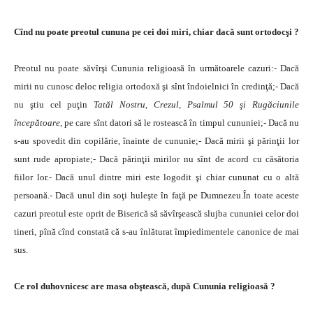
Cînd nu poate preotul cununa pe cei doi miri, chiar dacă sunt ortodocşi ?
Preotul nu poate săvîrşi Cununia religioasă în următoarele cazuri:- Dacă
mirii nu cunosc deloc religia ortodoxă şi sînt îndoielnici în credinţă;- Dacă
nu ştiu cel puţin
Tatăl Nostru, Crezul, Psalmul 50 şi Rugăciunile
începătoare,
pe care sînt datori să le rostească în timpul cununiei;- Dacă nu
s-au spovedit din copilărie, înainte de cununie;- Dacă mirii şi părinţii lor
sunt rude apropiate;- Dacă părinţii mirilor nu sînt de acord cu căsătoria
fiilor lor.- Dacă unul dintre miri este logodit şi chiar cununat cu o altă
persoană.- Dacă unul din soţi huleşte în faţă pe Dumnezeu.În toate aceste
cazuri preotul este oprit de Biserică să săvîrşească slujba cununiei celor doi
tineri, pînă cînd constată că s-au înlăturat împiedimentele canonice de mai
sus.
Ce rol duhovnicesc are masa obştească, după Cununia religioasă ?