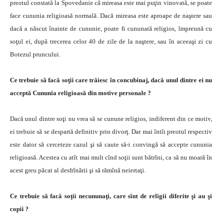
preotul constată la Spovedanie că mireasa este mai puţin vinovată, se poate
face cununia religioasă normală. Dacă mireasa este aproape de naştere sau
dacă a născut înainte de cununie, poate fi cununată religios, împreună cu
soţul ei, după trecerea celor 40 de zile de la naştere, sau în aceeaşi zi cu
Botezul pruncului.
Ce trebuie să facă soţii care trăiesc în concubinaj, dacă unul dintre ei nu
acceptă Cununia religioasă din motive personale ?
Dacă unul dintre soţi nu vrea să se cunune religios, indiferent din ce motiv,
ei trebuie să se despartă definitiv prin divorţ. Dar mai întîi preotul respectiv
este dator să cerceteze cazul şi să caute să-i convingă să accepte cununia
religioasă. Acestea cu atît mai mult cînd soţii sunt bătrîni, ca să nu moară în
acest greu păcat al desfrînării şi să rămînă neiertaţi.
Ce trebuie să facă soţii necununaţi, care sînt de religii diferite şi au şi
copii ?