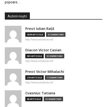
popoare…
Autorii noștri
Preot Iulian Raţă
3878 ARTICOLE
6 COMENTARII
http://www.ortodoxia.md
Diacon Victor Casian
581 ARTICOLE
5 COMENTARII
http://www.ortodoxia.md
Preot Victor Mihalachi
210 ARTICOLE
1 COMENTARII
http://www.ortodoxia.md
Cvasniuc Tatiana
88 ARTICOLE
0 COMENTARII