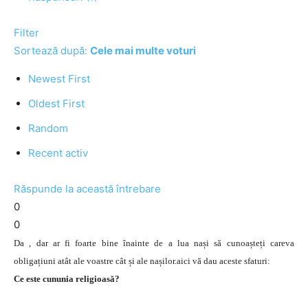
Filter
Sortează după:
Cele mai multe voturi
Newest First
Oldest First
Random
Recent activ
Răspunde la această întrebare
0
0
Da , dar ar fi foarte bine înainte de a lua nași să cunoașteți careva
obligațiuni atât ale voastre cât și ale nașilor.aici vă dau aceste sfaturi:
Ce este cununia religioas
ă?