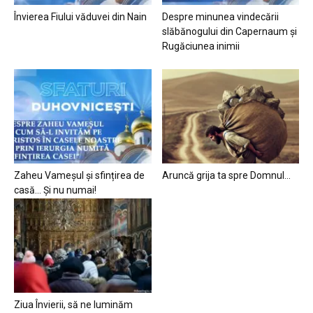
Învierea Fiului văduvei din Nain
Despre minunea vindecării
slăbănogului din Capernaum și
Rugăciunea inimii
Zaheu Vameșul și sfințirea de
Aruncă grija ta spre Domnul…
casă… Și nu numai!
Ziua Învierii, să ne luminăm