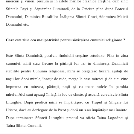
miercuri şi vineri, precum şi in zilele marilor praznice creştine, cum sînt:
Sfintele Paşti şi Săptămîna Luminată, de la Crăciun pînă după Botezul
Domnului, Duminica Rusaliilor, Înălţarea Sfintei Cruci, Adormirea Maicii
Domnului etc.
Care este ziua cea mai potrivită pentru săvîrşirea cununiei religioase ?
Este Sfînta Duminică, potrivit rînduielii creştine ortodoxe. Pîna în ziua
cununiei, mirii stau fiecare la părinţii lor, iar în dimineaţa Duminicii
stabilite pentru Cununia religioasă, mirii se pregătesc fiecare, ajutaţi de
naşii lor. Apoi mirele, însoţit de rude, merge la casa miresei şi de aici vine
împreuna cu mireasa, părinţii, naşii şi cu toate rudele în parohia
mirelui.Aici sunt aşezaţi în faţă, la loc de cinste, şi ascultă cu evlavie Sfînta
Liturghie. După predică mirii se împărtăşesc cu Trupul şi Sîngele lui
Hristos, dacă au dezlegare de la Preot şi dacă nu s-au împărtăşit mai înainte.
Dupa terminarea Sfinteii Liturghii, preotul va oficia Taina Logodnei şi
Taina Sfintei Cununii.