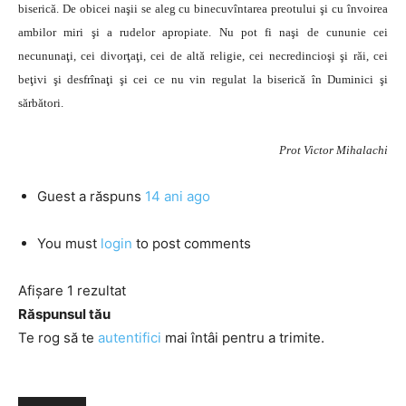
biserică. De obicei naşii se aleg cu binecuvîntarea preotului şi cu învoirea
ambilor miri şi a rudelor apropiate. Nu pot fi naşi de cununie cei
necununaţi, cei divorţaţi, cei de altă religie, cei necredincioşi şi răi, cei
beţivi şi desfrînaţi şi cei ce nu vin regulat la biserică în Duminici şi
sărbători.
Prot Victor Mihalachi
Guest
a răspuns
14 ani ago
You must
login
to post comments
Afișare 1 rezultat
Răspunsul tău
Te rog să te
autentifici
mai întâi pentru a trimite.