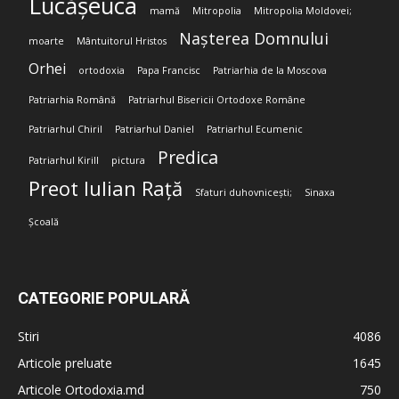
Lucășeuca
mamă
Mitropolia
Mitropolia Moldovei;
Nașterea Domnului
moarte
Mântuitorul Hristos
Orhei
ortodoxia
Papa Francisc
Patriarhia de la Moscova
Patriarhia Română
Patriarhul Bisericii Ortodoxe Române
Patriarhul Chiril
Patriarhul Daniel
Patriarhul Ecumenic
Predica
Patriarhul Kirill
pictura
Preot Iulian Rață
Sfaturi duhovnicești;
Sinaxa
Școală
CATEGORIE POPULARĂ
Stiri
4086
Articole preluate
1645
Articole Ortodoxia.md
750