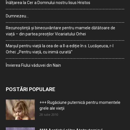
Înălțarea la Cer a Domnului nostru Iisus Hristos
Dumnezeu…
Recunoștință și binecuvântare pentru mamele dătătoare de
viață – din partea preoților Vicariatului Orhei
Marșul pentru viață la cea de-a II-a ediție în s. Lucășeuca, r-l
Orhei: „Pentru viață, cu inimă curată”
Învierea Fiului văduvei din Nain
POSTĂRI POPULARE
+++ Rugăciune puternică pentru momentele
grele ale vieţii
28 iulie 2010