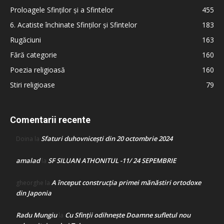
Proloagele Sfinților și a Sfintelor
455
6. Acatiste închinate Sfinților și Sfintelor
183
Rugăciuni
163
Fără categorie
160
Poezia religioasă
160
Stiri religioase
79
Comentarii recente
Sfaturi duhovnicești din 20 octombrie 2024
Doina
la
amalad
SF SILUAN ATHONITUL -11/ 24 SEPEMBRIE
la
A început construcţia primei mănăstiri ortodoxe
gheorghe
la
din Japonia
Radu Mungiu
Cu Sfinții odihnește Doamne sufletul nou
la