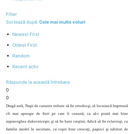
Filter
Sortează după:
Cele mai multe voturi
Newest First
Oldest First
Random
Recent activ
Răspunde la această întrebare
0
0
Dragă soră, Naşii de cununie trebuie să fie ortodocşi, să locuiască împreună
cît mai aproape de finii pe care îi cunună, ca să-i poată mai bine
supraveghea duhovniceşte, şi să fie buni creştini. Adică să fie evlavioşi, cu
familie model în societate, cu copii bine crescuţi, paşnici şi iubitori de