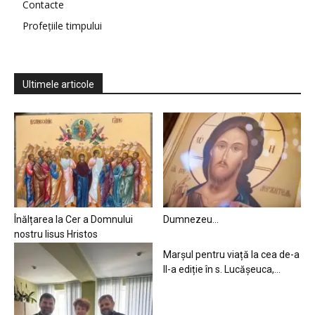
Contacte
Profețiile timpului
Ultimele articole
Înălțarea la Cer a Domnului
Dumnezeu…
nostru Iisus Hristos
Marșul pentru viață la cea de-a
II-a ediție în s. Lucășeuca,...