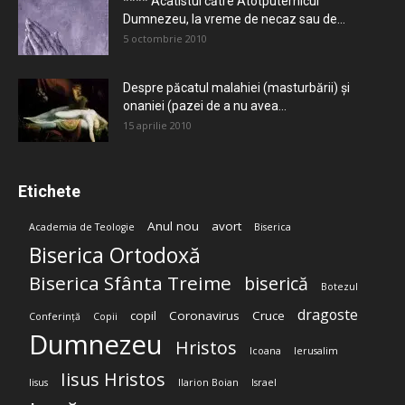
**** Acatistul către Atotputernicul
Dumnezeu, la vreme de necaz sau de...
5 octombrie 2010
Despre păcatul malahiei (masturbării) şi
onaniei (pazei de a nu avea...
15 aprilie 2010
Etichete
Anul nou
avort
Academia de Teologie
Biserica
Biserica Ortodoxă
Biserica Sfânta Treime
biserică
Botezul
dragoste
copil
Coronavirus
Cruce
Conferință
Copii
Dumnezeu
Hristos
Icoana
Ierusalim
Iisus Hristos
Iisus
Ilarion Boian
Israel