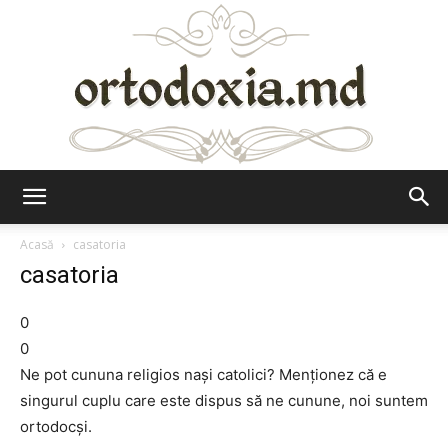
Ortodoxia.md
Acasă
casatoria
casatoria
0
0
Ne pot cununa religios naşi catolici? Menţionez că e
singurul cuplu care este dispus să ne cunune, noi suntem
ortodocşi.