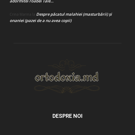
adormitei roabei Tale…
Despre păcatul malahiei (masturbării) şi
Crina Marina
la
onaniei (pazei de a nu avea copii)
DESPRE NOI