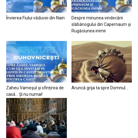
Învierea Fiului văduvei din Nain
Despre minunea vindecării
slăbănogului din Capernaum și
Rugăciunea inimii
Zaheu Vameșul și sfințirea de
Aruncă grija ta spre Domnul…
casă… Și nu numai!