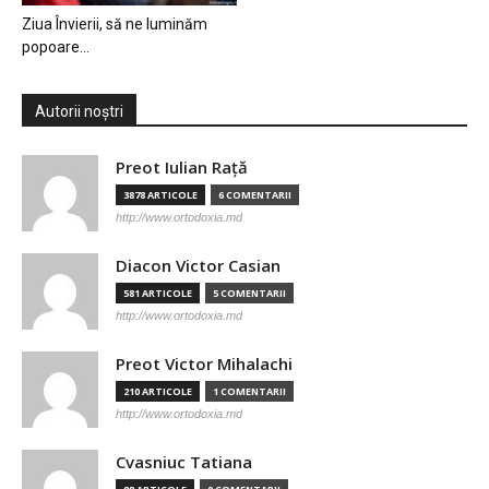
Ziua Învierii, să ne luminăm
popoare…
Autorii noștri
Preot Iulian Raţă
3878 ARTICOLE
6 COMENTARII
http://www.ortodoxia.md
Diacon Victor Casian
581 ARTICOLE
5 COMENTARII
http://www.ortodoxia.md
Preot Victor Mihalachi
210 ARTICOLE
1 COMENTARII
http://www.ortodoxia.md
Cvasniuc Tatiana