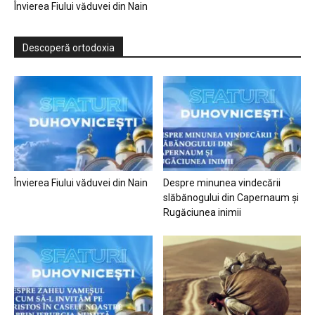
Învierea Fiului văduvei din Nain
Descoperă ortodoxia
Învierea Fiului văduvei din Nain
Despre minunea vindecării
slăbănogului din Capernaum și
Rugăciunea inimii