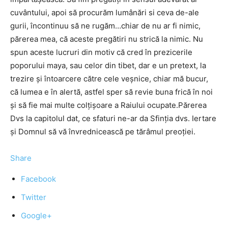
cuvântului, apoi să procurăm lumânări si ceva de-ale
gurii, încontinuu să ne rugăm…chiar de nu ar fi nimic,
părerea mea, că aceste pregătiri nu strică la nimic. Nu
spun aceste lucruri din motiv că cred în prezicerile
poporului maya, sau celor din tibet, dar e un pretext, la
trezire şi întoarcere către cele veşnice, chiar mă bucur,
că lumea e în alertă, astfel sper să revie buna frică în noi
şi să fie mai multe colţişoare a Raiului ocupate.Părerea
Dvs la capitolul dat, ce sfaturi ne-ar da Sfinţia dvs. Iertare
şi Domnul să vă învrednicească pe tărâmul preoţiei.
Share
Facebook
Twitter
Google+