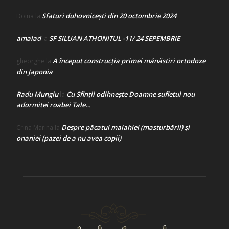
Sfaturi duhovnicești din 20 octombrie 2024
Doina
la
amalad
SF SILUAN ATHONITUL -11/ 24 SEPEMBRIE
la
A început construcţia primei mănăstiri ortodoxe
gheorghe
la
din Japonia
Radu Mungiu
Cu Sfinții odihnește Doamne sufletul nou
la
adormitei roabei Tale…
Despre păcatul malahiei (masturbării) şi
Crina Marina
la
onaniei (pazei de a nu avea copii)