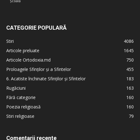
Școală
CATEGORIE POPULARĂ
Stiri
4086
Articole preluate
1645
Articole Ortodoxia.md
750
Proloagele Sfinților și a Sfintelor
455
6. Acatiste închinate Sfinților și Sfintelor
183
Rugăciuni
163
Fără categorie
160
Poezia religioasă
160
Stiri religioase
79
Comentarii recente