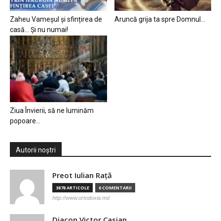
Zaheu Vameșul și sfințirea de
Aruncă grija ta spre Domnul…
casă… Și nu numai!
Ziua Învierii, să ne luminăm
popoare…
Autorii noștri
Preot Iulian Raţă
3878 ARTICOLE
6 COMENTARII
http://www.ortodoxia.md
Diacon Victor Casian