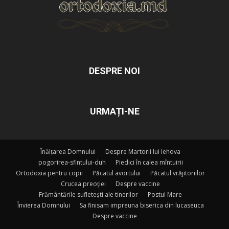
DESPRE NOI
URMAȚI-NE
Înălțarea Domnului
Despre Martorii lui Iehova
pogorirea-sfintului-duh
Piedici în calea mîntuirii
Ortodoxia pentru copii
Păcatul avortului
Păcatul vrăjitoriilor
Crucea preoției
Despre vaccine
Frământările sufletești ale tinerilor
Postul Mare
Învierea Domnului
Sa finisam impreuna biserica din lucaseuca
Despre vaccine