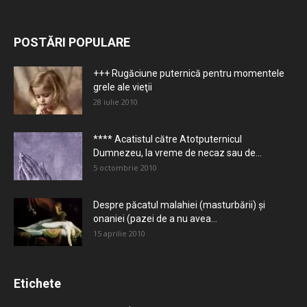
POSTĂRI POPULARE
+++ Rugăciune puternică pentru momentele
grele ale vieţii
28 iulie 2010
**** Acatistul către Atotputernicul
Dumnezeu, la vreme de necaz sau de...
5 octombrie 2010
Despre păcatul malahiei (masturbării) şi
onaniei (pazei de a nu avea...
15 aprilie 2010
Etichete