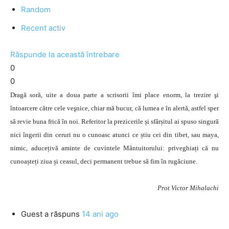
Random
Recent activ
Răspunde la această întrebare
0
0
Dragă soră, uite a doua parte a scrisorii îmi place enorm, la trezire şi
întoarcere către cele veşnice, chiar mă bucur, că lumea e în alertă, astfel sper
să revie buna frică în noi. Referitor la prezicerile și sfârșitul ai spuso singură
nici îngerii din ceruri nu o cunoasc atunci ce știu cei din tibet, sau maya,
nimic, aducețivă aminte de cuvintele Mântuitorului: priveghiați că nu
cunoașteți ziua și ceasul, deci permanent trebue să fim în rugăciune.
Prot Victor Mihalachi
Guest
a răspuns
14 ani ago