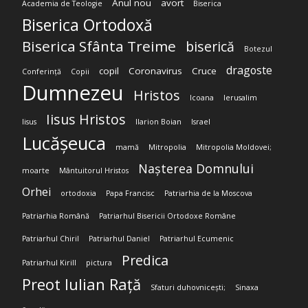
Anul nou
avort
Academia de Teologie
Biserica
Biserica Ortodoxă
Biserica Sfânta Treime
biserică
Botezul
dragoste
copil
Coronavirus
Cruce
Conferință
Copii
Dumnezeu
Hristos
Icoana
Ierusalim
Iisus Hristos
Iisus
Ilarion Boian
Israel
Lucășeuca
mamă
Mitropolia
Mitropolia Moldovei;
Nașterea Domnului
moarte
Mântuitorul Hristos
Orhei
ortodoxia
Papa Francisc
Patriarhia de la Moscova
Patriarhia Română
Patriarhul Bisericii Ortodoxe Române
Patriarhul Chiril
Patriarhul Daniel
Patriarhul Ecumenic
Predica
Patriarhul Kirill
pictura
Preot Iulian Rață
Sfaturi duhovnicești;
Sinaxa