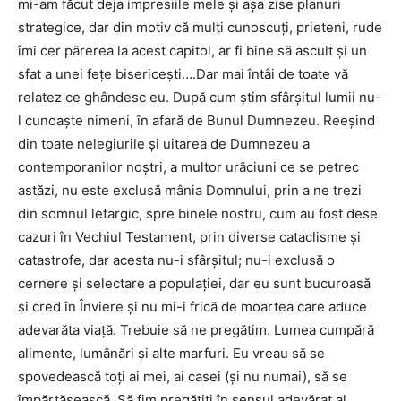
mi-am făcut deja impresiile mele şi aşa zise planuri
strategice, dar din motiv că mulţi cunoscuţi, prieteni, rude
îmi cer părerea la acest capitol, ar fi bine să ascult şi un
sfat a unei feţe bisericeşti….Dar mai întâi de toate vă
relatez ce ghândesc eu. După cum ştim sfârşitul lumii nu-
l cunoaşte nimeni, în afară de Bunul Dumnezeu. Reeşind
din toate nelegiurile şi uitarea de Dumnezeu a
contemporanilor noştri, a multor urâciuni ce se petrec
astăzi, nu este exclusă mânia Domnului, prin a ne trezi
din somnul letargic, spre binele nostru, cum au fost dese
cazuri în Vechiul Testament, prin diverse cataclisme şi
catastrofe, dar acesta nu-i sfârşitul; nu-i exclusă o
cernere şi selectare a populaţiei, dar eu sunt bucuroasă
şi cred în Înviere şi nu mi-i frică de moartea care aduce
adevarăta viaţă. Trebuie să ne pregătim. Lumea cumpără
alimente, lumânări şi alte marfuri. Eu vreau să se
spovedească toţi ai mei, ai casei (şi nu numai), să se
împărtăşească. Să fim pregătiţi în sensul adevărat al