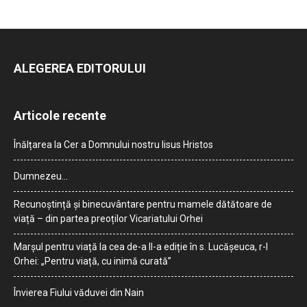
ALEGEREA EDITORULUI
Articole recente
Înălțarea la Cer a Domnului nostru Iisus Hristos
Dumnezeu…
Recunoștință și binecuvântare pentru mamele dătătoare de
viață – din partea preoților Vicariatului Orhei
Marșul pentru viață la cea de-a II-a ediție în s. Lucășeuca, r-l
Orhei: „Pentru viață, cu inimă curată”
Învierea Fiului văduvei din Nain