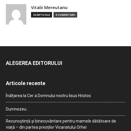
Vitalii Mereutanu
23 ARTICOLE
0 COMENTARII
ALEGEREA EDITORULUI
Articole recente
Înălțarea la Cer a Domnului nostru Iisus Hristos
Dumnezeu…
Recunoștință și binecuvântare pentru mamele dătătoare de
viață – din partea preoților Vicariatului Orhei