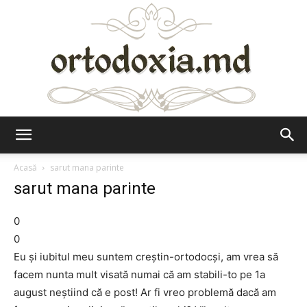
Ortodoxia.md
Acasă
sarut mana parinte
sarut mana parinte
0
0
Eu şi iubitul meu suntem creştin-ortodocşi, am vrea să
facem nunta mult visată numai că am stabili-to pe 1a
august neştiind că e post! Ar fi vreo problemă dacă am