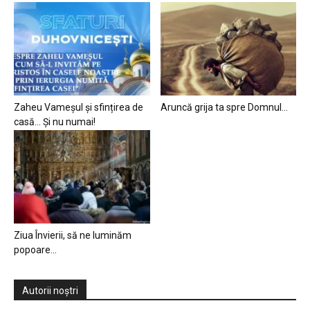
Zaheu Vameșul și sfințirea de
Aruncă grija ta spre Domnul…
casă… Și nu numai!
Ziua Învierii, să ne luminăm
popoare…
Autorii noștri