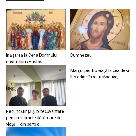
Înălțarea la Cer a Domnului
Dumnezeu…
nostru Iisus Hristos
Marșul pentru viață la cea de-a
II-a ediție în s. Lucășeuca,...
Recunoștință și binecuvântare
pentru mamele dătătoare de
viață – din partea...