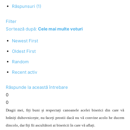
Răspunsuri (1)
Filter
Sortează după:
Cele mai multe voturi
Newest First
Oldest First
Random
Recent activ
Răspunde la această întrebare
0
0
Dragii mei, fiți buni și respectați canoanele acelei biserici din care vă
hrăniți duhovnicește, nu faceți prostii dacă nu vă convine acolo he ducem
dincolo, dar fiți fii ascultători ai bisericii în care vă aflați.