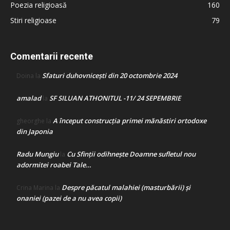
Poezia religioasă
160
Stiri religioase
79
Comentarii recente
Sfaturi duhovnicești din 20 octombrie 2024
Doina
la
amalad
SF SILUAN ATHONITUL -11/ 24 SEPEMBRIE
la
A început construcţia primei mănăstiri ortodoxe
gheorghe
la
din Japonia
Radu Mungiu
Cu Sfinții odihnește Doamne sufletul nou
la
adormitei roabei Tale…
Despre păcatul malahiei (masturbării) şi
Crina Marina
la
onaniei (pazei de a nu avea copii)