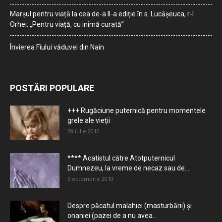
Marșul pentru viață la cea de-a II-a ediție în s. Lucășeuca, r-l
Orhei: „Pentru viață, cu inimă curată”
Învierea Fiului văduvei din Nain
POSTĂRI POPULARE
+++ Rugăciune puternică pentru momentele
grele ale vieţii
28 iulie 2010
**** Acatistul către Atotputernicul
Dumnezeu, la vreme de necaz sau de...
5 octombrie 2010
Despre păcatul malahiei (masturbării) şi
onaniei (pazei de a nu avea...