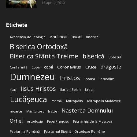
15 aprilie 2010
Etichete
Anul nou
avort
Academia de Teologie
Biserica
Biserica Ortodoxă
Biserica Sfânta Treime
biserică
Botezul
dragoste
copil
Coronavirus
Cruce
Conferință
Copii
Dumnezeu
Hristos
Icoana
Ierusalim
Iisus Hristos
Iisus
Ilarion Boian
Israel
Lucășeuca
mamă
Mitropolia
Mitropolia Moldovei;
Nașterea Domnului
moarte
Mântuitorul Hristos
Orhei
ortodoxia
Papa Francisc
Patriarhia de la Moscova
Patriarhia Română
Patriarhul Bisericii Ortodoxe Române