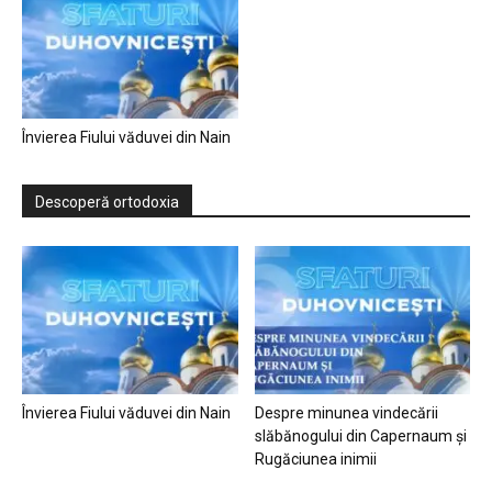
Învierea Fiului văduvei din Nain
Descoperă ortodoxia
Învierea Fiului văduvei din Nain
Despre minunea vindecării
slăbănogului din Capernaum și
Rugăciunea inimii