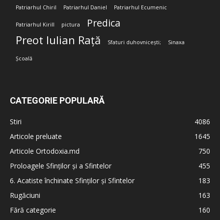
Patriarhul Chiril
Patriarhul Daniel
Patriarhul Ecumenic
Predica
Patriarhul Kirill
pictura
Preot Iulian Rață
Sfaturi duhovnicești;
Sinaxa
Școală
CATEGORIE POPULARĂ
Stiri
4086
Articole preluate
1645
Articole Ortodoxia.md
750
Proloagele Sfinților și a Sfintelor
455
6. Acatiste închinate Sfinților și Sfintelor
183
Rugăciuni
163
Fără categorie
160