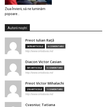
Ziua Învierii, să ne luminăm
popoare…
Autorii noștri
Preot Iulian Raţă
3878 ARTICOLE
6 COMENTARII
http://www.ortodoxia.md
Diacon Victor Casian
581 ARTICOLE
5 COMENTARII
http://www.ortodoxia.md
Preot Victor Mihalachi
210 ARTICOLE
1 COMENTARII
http://www.ortodoxia.md
Cvasniuc Tatiana