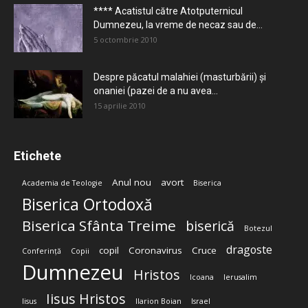
**** Acatistul către Atotputernicul
Dumnezeu, la vreme de necaz sau de...
5 octombrie 2010
Despre păcatul malahiei (masturbării) şi
onaniei (pazei de a nu avea...
15 aprilie 2010
Etichete
Anul nou
avort
Academia de Teologie
Biserica
Biserica Ortodoxă
Biserica Sfânta Treime
biserică
Botezul
dragoste
copil
Coronavirus
Cruce
Conferință
Copii
Dumnezeu
Hristos
Icoana
Ierusalim
Iisus Hristos
Iisus
Ilarion Boian
Israel