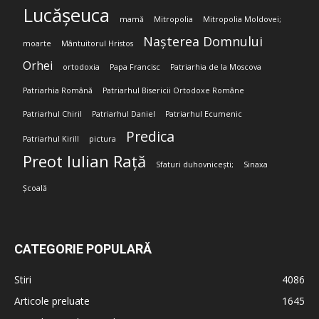
Lucășeuca
mamă
Mitropolia
Mitropolia Moldovei;
Nașterea Domnului
moarte
Mântuitorul Hristos
Orhei
ortodoxia
Papa Francisc
Patriarhia de la Moscova
Patriarhia Română
Patriarhul Bisericii Ortodoxe Române
Patriarhul Chiril
Patriarhul Daniel
Patriarhul Ecumenic
Predica
Patriarhul Kirill
pictura
Preot Iulian Rață
Sfaturi duhovnicești;
Sinaxa
Școală
CATEGORIE POPULARĂ
Stiri
4086
Articole preluate
1645