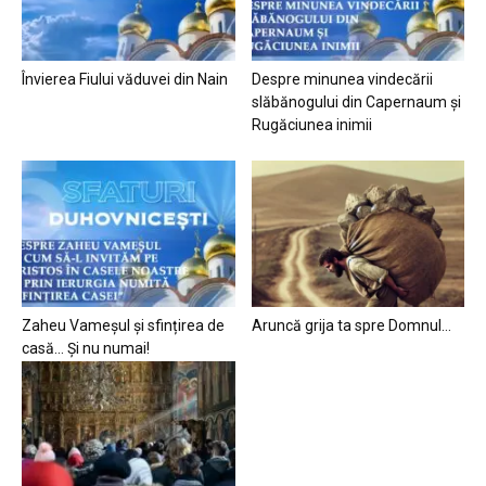
Învierea Fiului văduvei din Nain
Despre minunea vindecării
slăbănogului din Capernaum și
Rugăciunea inimii
Zaheu Vameșul și sfințirea de
Aruncă grija ta spre Domnul…
casă… Și nu numai!