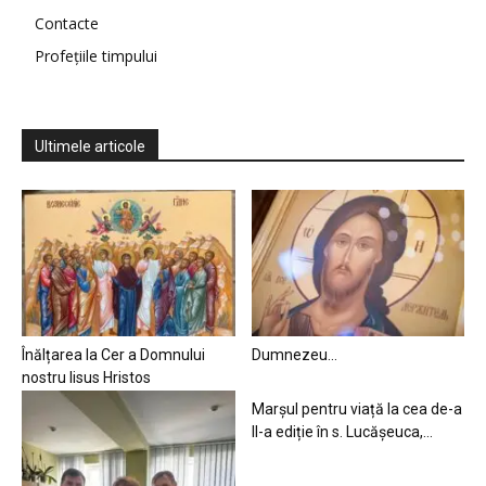
Contacte
Profețiile timpului
Ultimele articole
Înălțarea la Cer a Domnului
Dumnezeu…
nostru Iisus Hristos
Marșul pentru viață la cea de-a
II-a ediție în s. Lucășeuca,...