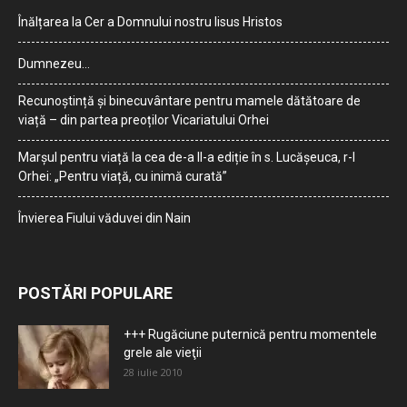
Înălțarea la Cer a Domnului nostru Iisus Hristos
Dumnezeu…
Recunoștință și binecuvântare pentru mamele dătătoare de
viață – din partea preoților Vicariatului Orhei
Marșul pentru viață la cea de-a II-a ediție în s. Lucășeuca, r-l
Orhei: „Pentru viață, cu inimă curată”
Învierea Fiului văduvei din Nain
POSTĂRI POPULARE
+++ Rugăciune puternică pentru momentele
grele ale vieţii
28 iulie 2010