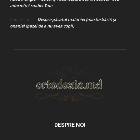
adormitei roabei Tale…
Despre păcatul malahiei (masturbării) şi
Crina Marina
la
onaniei (pazei de a nu avea copii)
DESPRE NOI