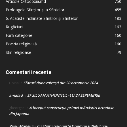
Articole Ortodoxia.md
750
Proloagele Sfinților și a Sfintelor
455
6. Acatiste închinate Sfinților și Sfintelor
183
Rugăciuni
163
Fără categorie
160
Poezia religioasă
160
Stiri religioase
79
Comentarii recente
Sfaturi duhovnicești din 20 octombrie 2024
Doina
la
amalad
SF SILUAN ATHONITUL -11/ 24 SEPEMBRIE
la
A început construcţia primei mănăstiri ortodoxe
gheorghe
la
din Japonia
Radu Mungiu
Cu Sfinții odihnește Doamne sufletul nou
la