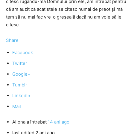
citesc rugându-mă Domnului prin ele, am întrebat pentru
că am auzit că acatistele se citesc numai de preot şi mă
tem să nu mai fac vre-o greşeală dacă nu am voie să le
citesc.
Share
Facebook
Twitter
Google+
Tumblr
LinkedIn
Mail
Aliona
a întrebat
14 ani ago
last edited 2 ani ago