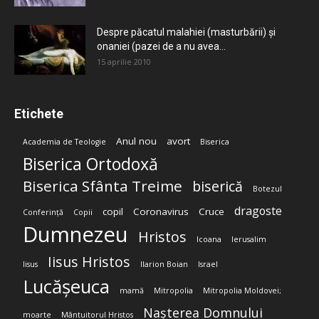
Despre păcatul malahiei (masturbării) şi
onaniei (pazei de a nu avea...
15 aprilie 2010
Etichete
Anul nou
avort
Academia de Teologie
Biserica
Biserica Ortodoxă
Biserica Sfânta Treime
biserică
Botezul
dragoste
copil
Coronavirus
Cruce
Conferință
Copii
Dumnezeu
Hristos
Icoana
Ierusalim
Iisus Hristos
Iisus
Ilarion Boian
Israel
Lucășeuca
mamă
Mitropolia
Mitropolia Moldovei;
Nașterea Domnului
moarte
Mântuitorul Hristos