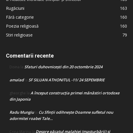
Rugăciuni
163
Fără categorie
160
Poezia religioasă
160
Stiri religioase
79
Comentarii recente
Sfaturi duhovnicești din 20 octombrie 2024
Doina
la
amalad
SF SILUAN ATHONITUL -11/ 24 SEPEMBRIE
la
A început construcţia primei mănăstiri ortodoxe
gheorghe
la
din Japonia
Radu Mungiu
Cu Sfinții odihnește Doamne sufletul nou
la
adormitei roabei Tale…
Despre păcatul malahiei (masturbării) şi
Crina Marina
la