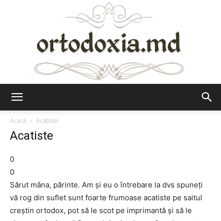
Ortodoxia.md
Acasă
Acatiste
Acatiste
0
0
Sărut mâna, părinte. Am şi eu o întrebare la dvs spuneţi
vă rog din suflet sunt foarte frumoase acatiste pe saitul
creştin ortodox, pot să le scot pe imprimantă şi să le