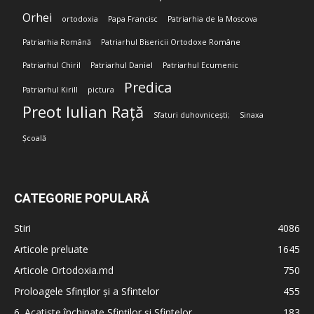
Orhei
ortodoxia
Papa Francisc
Patriarhia de la Moscova
Patriarhia Română
Patriarhul Bisericii Ortodoxe Române
Patriarhul Chiril
Patriarhul Daniel
Patriarhul Ecumenic
Predica
Patriarhul Kirill
pictura
Preot Iulian Rață
Sfaturi duhovnicești;
Sinaxa
Școală
CATEGORIE POPULARĂ
Stiri
4086
Articole preluate
1645
Articole Ortodoxia.md
750
Proloagele Sfinților și a Sfintelor
455
6. Acatiste închinate Sfinților și Sfintelor
183