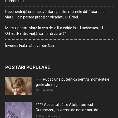
Dumnezeu…
Recunoștință și binecuvântare pentru mamele dătătoare de
viață – din partea preoților Vicariatului Orhei
Marșul pentru viață la cea de-a II-a ediție în s. Lucășeuca, r-l
Orhei: „Pentru viață, cu inimă curată”
Învierea Fiului văduvei din Nain
POSTĂRI POPULARE
+++ Rugăciune puternică pentru momentele
grele ale vieţii
28 iulie 2010
**** Acatistul către Atotputernicul
Dumnezeu, la vreme de necaz sau de...
5 octombrie 2010