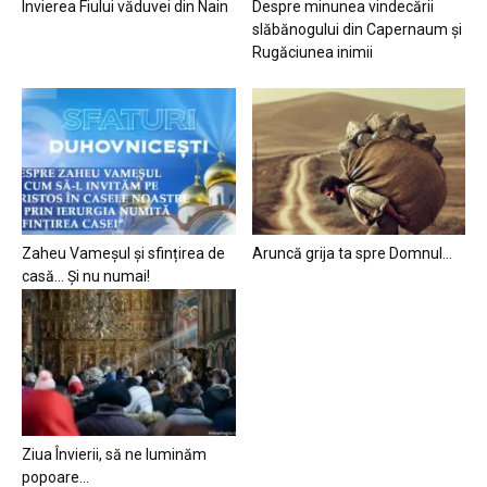
Învierea Fiului văduvei din Nain
Despre minunea vindecării
slăbănogului din Capernaum și
Rugăciunea inimii
Zaheu Vameșul și sfințirea de
Aruncă grija ta spre Domnul…
casă… Și nu numai!
Ziua Învierii, să ne luminăm
popoare…