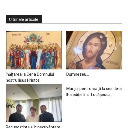
Ultimele articole
Înălțarea la Cer a Domnului
Dumnezeu…
nostru Iisus Hristos
Marșul pentru viață la cea de-a
II-a ediție în s. Lucășeuca,...
Recunoștință și binecuvântare