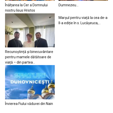
Înălțarea la Cer a Domnului
Dumnezeu…
nostru Iisus Hristos
Marșul pentru viață la cea de-a
II-a ediție în s. Lucășeuca,...
Recunoștință și binecuvântare
pentru mamele dătătoare de
viață – din partea...
Învierea Fiului văduvei din Nain