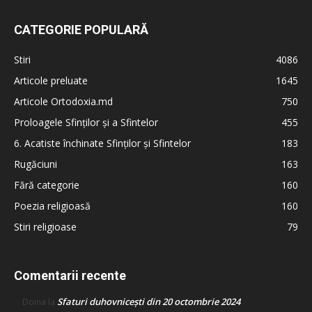
CATEGORIE POPULARĂ
Stiri
4086
Articole preluate
1645
Articole Ortodoxia.md
750
Proloagele Sfinților și a Sfintelor
455
6. Acatiste închinate Sfinților și Sfintelor
183
Rugăciuni
163
Fără categorie
160
Poezia religioasă
160
Stiri religioase
79
Comentarii recente
Sfaturi duhovnicești din 20 octombrie 2024
Doina
la