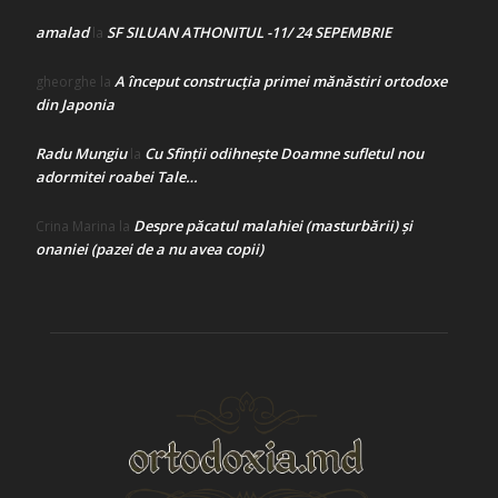
amalad
SF SILUAN ATHONITUL -11/ 24 SEPEMBRIE
la
A început construcţia primei mănăstiri ortodoxe
gheorghe
la
din Japonia
Radu Mungiu
Cu Sfinții odihnește Doamne sufletul nou
la
adormitei roabei Tale…
Despre păcatul malahiei (masturbării) şi
Crina Marina
la
onaniei (pazei de a nu avea copii)