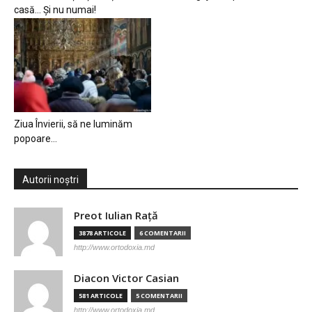
casă… Și nu numai!
Ziua Învierii, să ne luminăm
popoare…
Autorii noștri
Preot Iulian Raţă
3878 ARTICOLE
6 COMENTARII
http://www.ortodoxia.md
Diacon Victor Casian
581 ARTICOLE
5 COMENTARII
http://www.ortodoxia.md