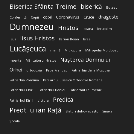
Biserica Sfânta Treime
biserică
Botezul
dragoste
copil
Coronavirus
Cruce
Conferință
Copii
Dumnezeu
Hristos
Icoana
Ierusalim
Iisus Hristos
Iisus
Ilarion Boian
Israel
Lucășeuca
mamă
Mitropolia
Mitropolia Moldovei;
Nașterea Domnului
moarte
Mântuitorul Hristos
Orhei
ortodoxia
Papa Francisc
Patriarhia de la Moscova
Patriarhia Română
Patriarhul Bisericii Ortodoxe Române
Patriarhul Chiril
Patriarhul Daniel
Patriarhul Ecumenic
Predica
Patriarhul Kirill
pictura
Preot Iulian Rață
Sfaturi duhovnicești;
Sinaxa
Școală