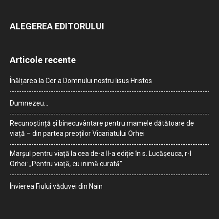
ALEGEREA EDITORULUI
Articole recente
Înălțarea la Cer a Domnului nostru Iisus Hristos
Dumnezeu…
Recunoștință și binecuvântare pentru mamele dătătoare de
viață – din partea preoților Vicariatului Orhei
Marșul pentru viață la cea de-a II-a ediție în s. Lucășeuca, r-l
Orhei: „Pentru viață, cu inimă curată”
Învierea Fiului văduvei din Nain