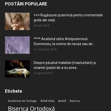
POSTĂRI POPULARE
+++ Rugăciune puternică pentru momentele
grele ale vieţii
28 iulie 2010
**** Acatistul către Atotputernicul
Dumnezeu, la vreme de necaz sau de...
5 octombrie 2010
Despre păcatul malahiei (masturbării) şi
onaniei (pazei de a nu avea...
15 aprilie 2010
Etichete
Anul nou
avort
Academia de Teologie
Biserica
Biserica Ortodoxă