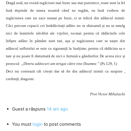
Dragă soră, nu există rugăciuni mai bune sau mai puternice, toate sunt la fel
însă depinde de starea noastră când ne rugăm, eu însă vorbesc de
rugăciunea care nu zace numai pe buze, ci se ridică din adâncul inimii.
Căci precum copacii cei înrădăcinați adânc nu se răstoarnă și nu se smulg
nici de înmiitele năvăliri ale vijeliei, tocmai pentru că rădăcinile cele
înfipte adânc în pământ sunt tari, așa și rugăciunea care se naște din
adâncul sufletului se suie cu siguranță la înalțime, pentru că rădăcina sa e
tare și nu poate fi răsturnată de nici o furtună a gândurilor. De aceea zice și
prorocul:
„Dintru adâncuri am strigat către tine Doamne.”
(Ps.129, 1)
Deci nu contează cât citești dar să fie din adâncul inimii cu suspine ,
credință, dragoste.
Prot Victor Mihalachi
Guest
a răspuns
14 ani ago
You must
login
to post comments