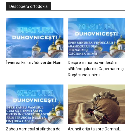
Descoperă ortodoxia
Învierea Fiului văduvei din Nain
Despre minunea vindecării
slăbănogului din Capernaum și
Rugăciunea inimii
Zaheu Vameșul și sfințirea de
Aruncă grija ta spre Domnul…