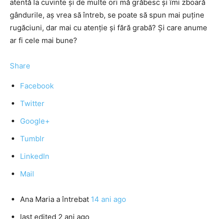
atentă la cuvinte şi de multe ori mă grăbesc şi îmi zboară
gândurile, aş vrea să întreb, se poate să spun mai puţine
rugăciuni, dar mai cu atenţie şi fără grabă? Şi care anume
ar fi cele mai bune?
Share
Facebook
Twitter
Google+
Tumblr
LinkedIn
Mail
Ana Maria
a întrebat
14 ani ago
last edited 2 ani ago