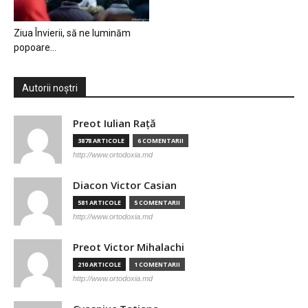
Ziua Învierii, să ne luminăm
popoare…
Autorii noștri
Preot Iulian Raţă
3878 ARTICOLE
6 COMENTARII
http://www.ortodoxia.md
Diacon Victor Casian
581 ARTICOLE
5 COMENTARII
http://www.ortodoxia.md
Preot Victor Mihalachi
210 ARTICOLE
1 COMENTARII
http://www.ortodoxia.md