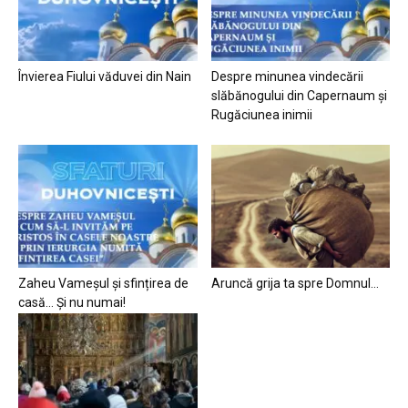
Învierea Fiului văduvei din Nain
Despre minunea vindecării
slăbănogului din Capernaum și
Rugăciunea inimii
Zaheu Vameșul și sfințirea de
Aruncă grija ta spre Domnul…
casă… Și nu numai!