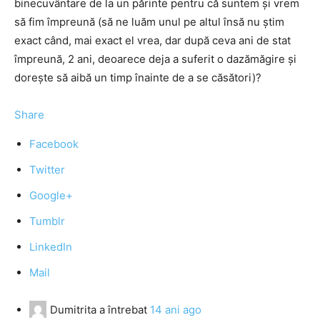
binecuvântare de la un părinte pentru că suntem şi vrem
să fim împreună (să ne luăm unul pe altul însă nu ştim
exact când, mai exact el vrea, dar după ceva ani de stat
împreună, 2 ani, deoarece deja a suferit o dazămăgire şi
doreşte să aibă un timp înainte de a se căsători)?
Share
Facebook
Twitter
Google+
Tumblr
LinkedIn
Mail
Dumitrita
a întrebat
14 ani ago