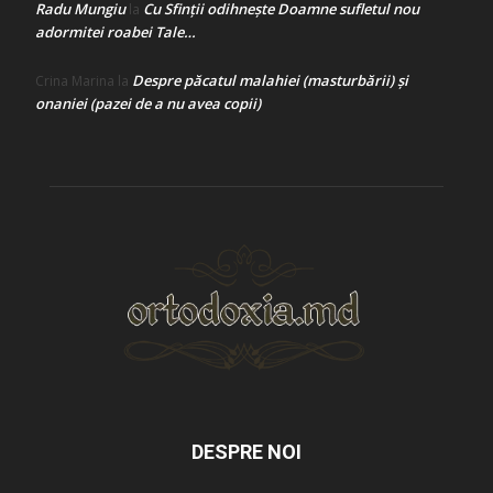
Radu Mungiu
Cu Sfinții odihnește Doamne sufletul nou
la
adormitei roabei Tale…
Despre păcatul malahiei (masturbării) şi
Crina Marina
la
onaniei (pazei de a nu avea copii)
DESPRE NOI