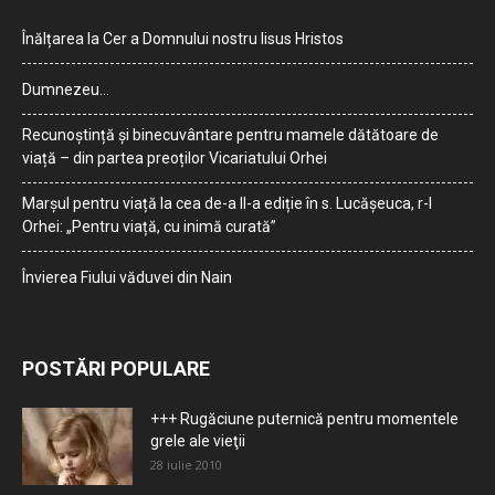
Înălțarea la Cer a Domnului nostru Iisus Hristos
Dumnezeu…
Recunoștință și binecuvântare pentru mamele dătătoare de
viață – din partea preoților Vicariatului Orhei
Marșul pentru viață la cea de-a II-a ediție în s. Lucășeuca, r-l
Orhei: „Pentru viață, cu inimă curată”
Învierea Fiului văduvei din Nain
POSTĂRI POPULARE
+++ Rugăciune puternică pentru momentele
grele ale vieţii
28 iulie 2010