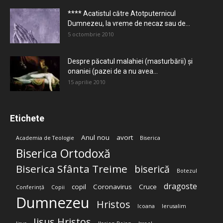
**** Acatistul către Atotputernicul
Dumnezeu, la vreme de necaz sau de...
5 octombrie 2010
Despre păcatul malahiei (masturbării) şi
onaniei (pazei de a nu avea...
15 aprilie 2010
Etichete
Anul nou
avort
Academia de Teologie
Biserica
Biserica Ortodoxă
Biserica Sfânta Treime
biserică
Botezul
dragoste
copil
Coronavirus
Cruce
Conferință
Copii
Dumnezeu
Hristos
Icoana
Ierusalim
Iisus Hristos