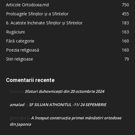
Articole Ortodoxia.md
750
Proloagele Sfinților și a Sfintelor
455
6. Acatiste închinate Sfinților și Sfintelor
183
Rugăciuni
163
Fără categorie
160
Poezia religioasă
160
Stiri religioase
79
Comentarii recente
Sfaturi duhovnicești din 20 octombrie 2024
Doina
la
amalad
SF SILUAN ATHONITUL -11/ 24 SEPEMBRIE
la
A început construcţia primei mănăstiri ortodoxe
gheorghe
la
din Japonia