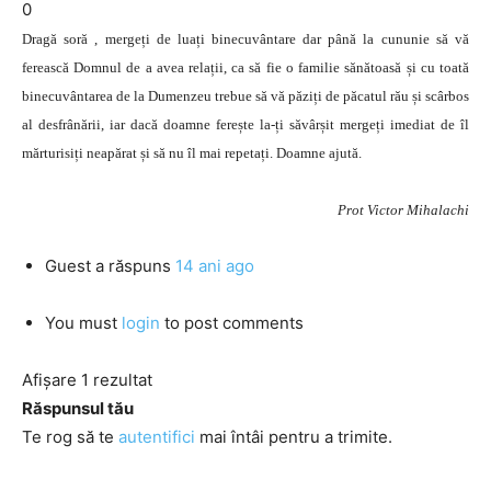
0
Dragă soră , mergeți de luați binecuvântare dar până la cununie să vă
ferească Domnul de a avea relații, ca să fie o familie sănătoasă și cu toată
binecuvântarea de la Dumenzeu trebue să vă păziți de păcatul rău și scârbos
al desfrânării, iar dacă doamne ferește la-ți săvârșit mergeți imediat de îl
mărturisiți neapărat și să nu îl mai repetați. Doamne ajută.
Prot Victor Mihalachi
Guest
a răspuns
14 ani ago
You must
login
to post comments
Afișare 1 rezultat
Răspunsul tău
Te rog să te
autentifici
mai întâi pentru a trimite.