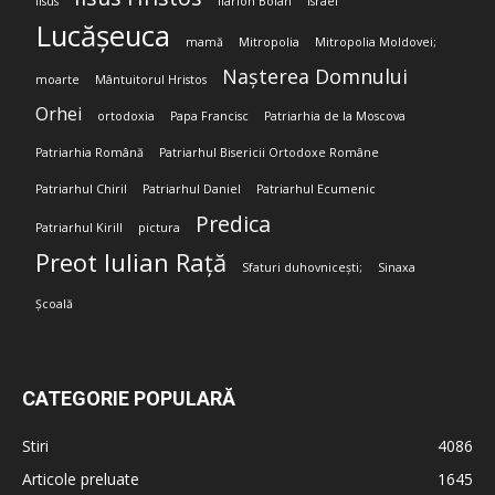
Iisus
Ilarion Boian
Israel
Lucășeuca
mamă
Mitropolia
Mitropolia Moldovei;
Nașterea Domnului
moarte
Mântuitorul Hristos
Orhei
ortodoxia
Papa Francisc
Patriarhia de la Moscova
Patriarhia Română
Patriarhul Bisericii Ortodoxe Române
Patriarhul Chiril
Patriarhul Daniel
Patriarhul Ecumenic
Predica
Patriarhul Kirill
pictura
Preot Iulian Rață
Sfaturi duhovnicești;
Sinaxa
Școală
CATEGORIE POPULARĂ
Stiri
4086
Articole preluate
1645