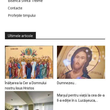
Biserica Sfinta Treime
Contacte
Profețiile timpului
Ultimele articole
Înălțarea la Cer a Domnului
Dumnezeu…
nostru Iisus Hristos
Marșul pentru viață la cea de-a
II-a ediție în s. Lucășeuca,...