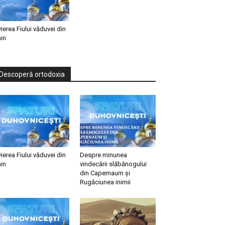
vierea Fiului văduvei din
in
Descoperă ortodoxia
vierea Fiului văduvei din
Despre minunea
in
vindecării slăbănogului
din Capernaum și
Rugăciunea inimii