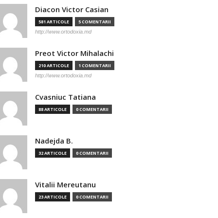
Diacon Victor Casian
581 ARTICOLE
5 COMENTARII
http://www.ortodoxia.md
Preot Victor Mihalachi
210 ARTICOLE
1 COMENTARII
http://www.ortodoxia.md
Cvasniuc Tatiana
88 ARTICOLE
0 COMENTARII
Nadejda B.
32 ARTICOLE
0 COMENTARII
Vitalii Mereutanu
23 ARTICOLE
0 COMENTARII