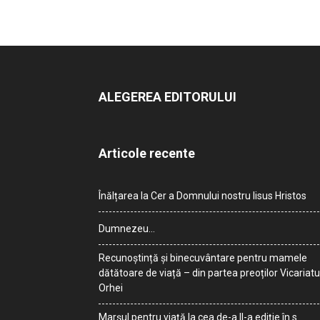
ALEGEREA EDITORULUI
Articole recente
Înălțarea la Cer a Domnului nostru Iisus Hristos
Dumnezeu…
Recunoștință și binecuvântare pentru mamele
dătătoare de viață – din partea preoților Vicariatu
Orhei
Marșul pentru viață la cea de-a II-a ediție în s.