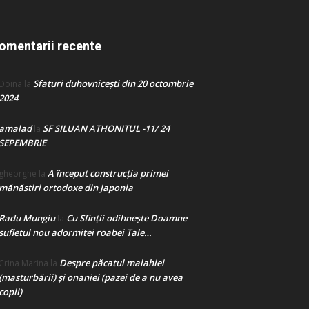
omentarii recente
Sfaturi duhovnicești din 20 octombrie
Doina
la
2024
amalad
SF SILUAN ATHONITUL -11/ 24
la
SEPEMBRIE
A început construcţia primei
gheorghe
la
mănăstiri ortodoxe din Japonia
Radu Mungiu
Cu Sfinții odihnește Doamne
la
sufletul nou adormitei roabei Tale…
Despre păcatul malahiei
Crina Marina
la
(masturbării) şi onaniei (pazei de a nu avea
copii)