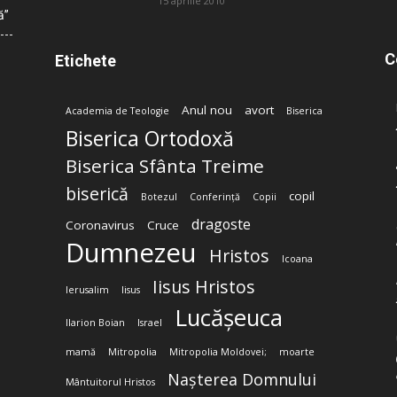
15 aprilie 2010
ă”
C
Etichete
Anul nou
avort
Academia de Teologie
Biserica
Biserica Ortodoxă
Biserica Sfânta Treime
biserică
copil
Botezul
Conferință
Copii
dragoste
Coronavirus
Cruce
Dumnezeu
Hristos
Icoana
Iisus Hristos
Ierusalim
Iisus
Lucășeuca
Ilarion Boian
Israel
mamă
Mitropolia
Mitropolia Moldovei;
moarte
Nașterea Domnului
Mântuitorul Hristos