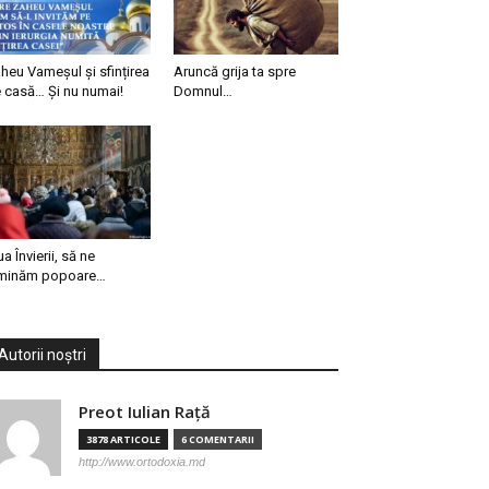
heu Vameșul și sfințirea
Aruncă grija ta spre
 casă… Și nu numai!
Domnul…
ua Învierii, să ne
minăm popoare…
Autorii noștri
Preot Iulian Raţă
3878 ARTICOLE
6 COMENTARII
http://www.ortodoxia.md