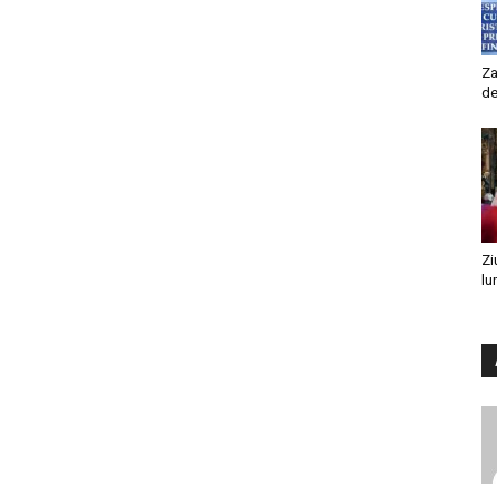
Za
de
Zi
lu