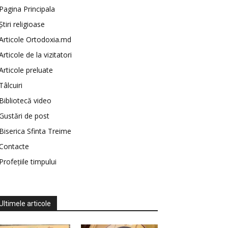
Pagina Principala
Știri religioase
Articole Ortodoxia.md
Articole de la vizitatori
Articole preluate
Tâlcuiri
Bibliotecă video
Gustări de post
Biserica Sfinta Treime
Contacte
Profețiile timpului
Ultimele articole