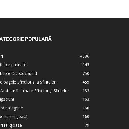
ATEGORIE POPULARĂ
iri
4086
ticole preluate
1645
ticole Ortodoxia.md
750
oloagele Sfinților și a Sfintelor
455
 Acatiste închinate Sfinților și Sfintelor
183
găciuni
163
ră categorie
160
ezia religioasă
160
iri religioase
79