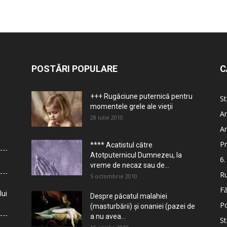
POSTĂRI POPULARE
C
+++ Rugăciune puternică pentru
St
momentele grele ale vieţii
Ar
28 iulie 2010
Ar
Pr
**** Acatistul către
Atotputernicul Dumnezeu, la
6.
vreme de necaz sau de...
Ru
5 octombrie 2010
Fă
lui
Despre păcatul malahiei
Po
(masturbării) şi onaniei (pazei de
a nu avea...
St