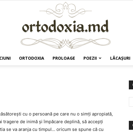
CIUNI
ORTODOXIA
PROLOAGE
POEZII
LĂCAŞURI
Ortodoxia.md
ăsătoreşti cu o persoană pe care nu o simţi apropiată,
ai tragere de inimă şi împăcare deplină, să accepţi
latia se va aranja cu timpul… oricum se spune că cu