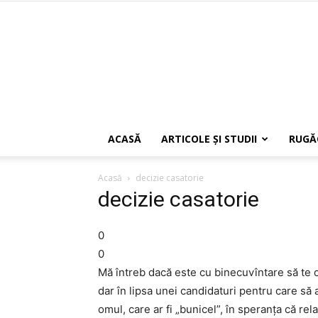
ACASĂ
ARTICOLE ŞI STUDII
RUGĂ
Acasă
decizie casatorie
decizie casatorie
0
0
Mă întreb dacă este cu binecuvîntare să te c
dar în lipsa unei candidaturi pentru care să 
omul, care ar fi „bunicel”, în speranţa că re