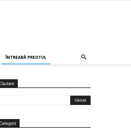
ÎNTREABĂ PREOTUL
Căutare
Categorii