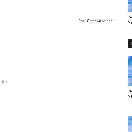
În
Prot Victor Mihalachi
Na
mite.
În
Na