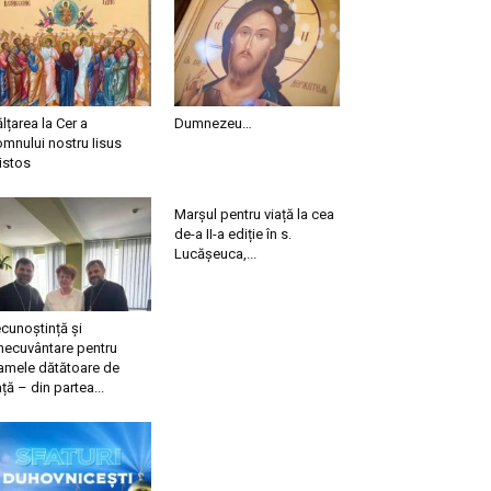
ălțarea la Cer a
Dumnezeu…
mnului nostru Iisus
istos
Marșul pentru viață la cea
de-a II-a ediție în s.
Lucășeuca,...
cunoștință și
necuvântare pentru
mele dătătoare de
ață – din partea...