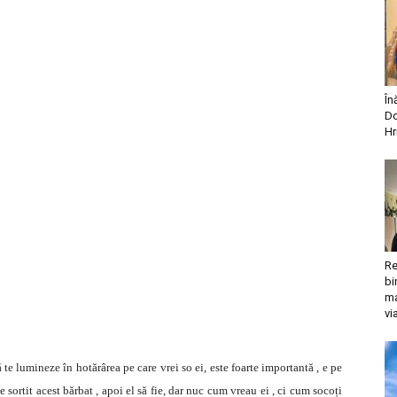
În
Do
Hr
Re
bi
ma
vi
te lumineze în hotărârea pe care vrei so ei, este foarte importantă , e pe
e sortit acest bărbat , apoi el să fie, dar nuc cum vreau ei , ci cum socoți