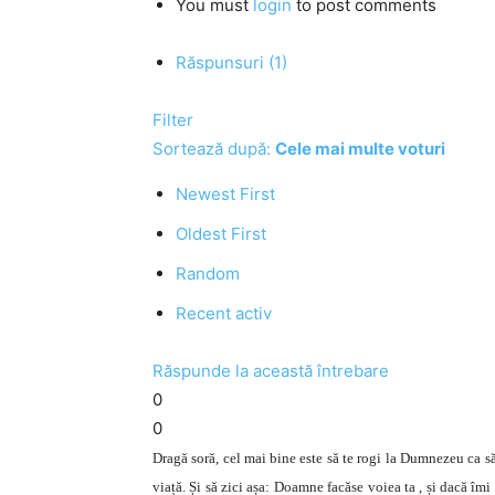
You must
login
to post comments
Răspunsuri (1)
Filter
Sortează după:
Cele mai multe voturi
Newest First
Oldest First
Random
Recent activ
Răspunde la această întrebare
0
0
Dragă soră, cel mai bine este să te rogi la Dumnezeu ca să 
viață. Și să zici așa: Doamne facăse voiea ta , și dacă îmi 