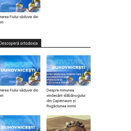
vierea Fiului văduvei din
in
Descoperă ortodoxia
vierea Fiului văduvei din
Despre minunea
in
vindecării slăbănogului
din Capernaum și
Rugăciunea inimii