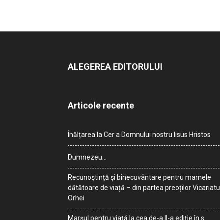
ALEGEREA EDITORULUI
Articole recente
Înălțarea la Cer a Domnului nostru Iisus Hristos
Dumnezeu…
Recunoștință și binecuvântare pentru mamele
dătătoare de viață – din partea preoților Vicariatu
Orhei
Marșul pentru viață la cea de-a II-a ediție în s.