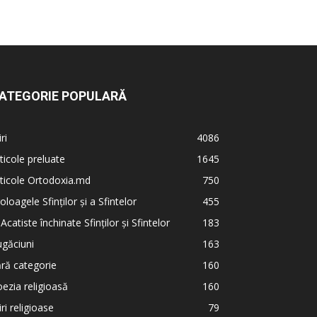
ATEGORIE POPULARĂ
iri
4086
ticole preluate
1645
ticole Ortodoxia.md
750
oloagele Sfinților și a Sfintelor
455
 Acatiste închinate Sfinților și Sfintelor
183
găciuni
163
ră categorie
160
ezia religioasă
160
iri religioase
79