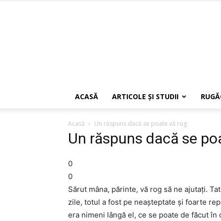
ACASĂ
ARTICOLE ŞI STUDII
RUGĂ
Acasă
Un răspuns dacă se poate vă rog
Un răspuns dacă se poa
0
0
Sărut mâna, părinte, vă rog să ne ajutaţi. T
zile, totul a fost pe neaşteptate şi foarte r
era nimeni lângă el, ce se poate de făcut î