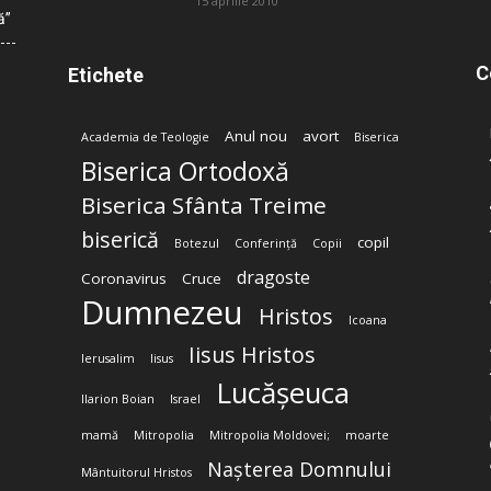
15 aprilie 2010
ă”
C
Etichete
Anul nou
avort
Academia de Teologie
Biserica
Biserica Ortodoxă
Biserica Sfânta Treime
biserică
copil
Botezul
Conferință
Copii
dragoste
Coronavirus
Cruce
Dumnezeu
Hristos
Icoana
Iisus Hristos
Ierusalim
Iisus
Lucășeuca
Ilarion Boian
Israel
mamă
Mitropolia
Mitropolia Moldovei;
moarte
Nașterea Domnului
Mântuitorul Hristos