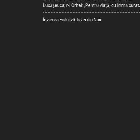
Lucășeuca, r-l Orhei: „Pentru viață, cu inimă curat
Învierea Fiului văduvei din Nain