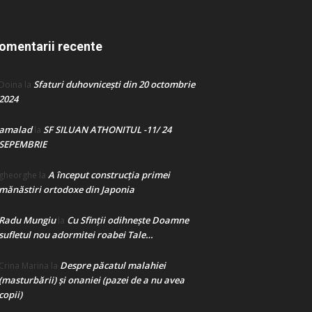
omentarii recente
Sfaturi duhovnicești din 20 octombrie
Doina
la
2024
amalad
SF SILUAN ATHONITUL -11/ 24
la
SEPEMBRIE
A început construcţia primei
gheorghe
la
mănăstiri ortodoxe din Japonia
Radu Mungiu
Cu Sfinții odihnește Doamne
la
sufletul nou adormitei roabei Tale…
Despre păcatul malahiei
Crina Marina
la
(masturbării) şi onaniei (pazei de a nu avea
copii)