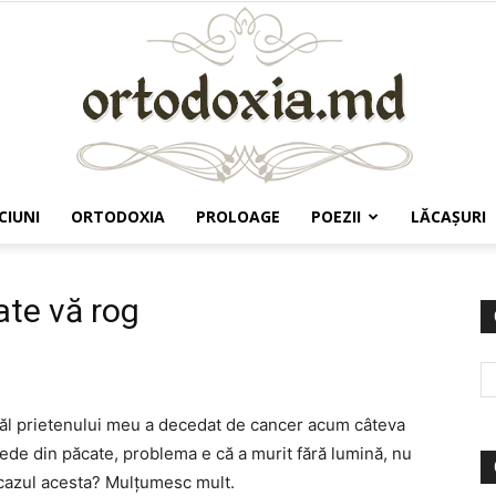
CIUNI
ORTODOXIA
PROLOAGE
POEZII
LĂCAŞURI
Ortodoxia.md
te vă rog
atăl prietenului meu a decedat de cancer acum câteva
epede din păcate, problema e că a murit fără lumină, nu
n cazul acesta? Mulţumesc mult.