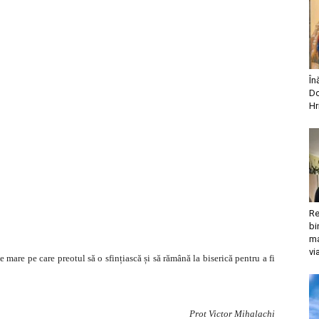
În
Do
Hr
Re
bi
ma
vi
e mare pe care preotul să o sfințiască și să rămână la biserică pentru a fi
Prot Victor Mihalachi