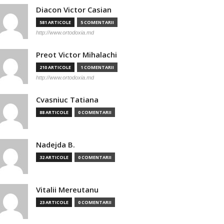
Diacon Victor Casian
581 ARTICOLE
5 COMENTARII
http://www.ortodoxia.md
Preot Victor Mihalachi
210 ARTICOLE
1 COMENTARII
http://www.ortodoxia.md
Cvasniuc Tatiana
88 ARTICOLE
0 COMENTARII
Nadejda B.
32 ARTICOLE
0 COMENTARII
Vitalii Mereutanu
23 ARTICOLE
0 COMENTARII