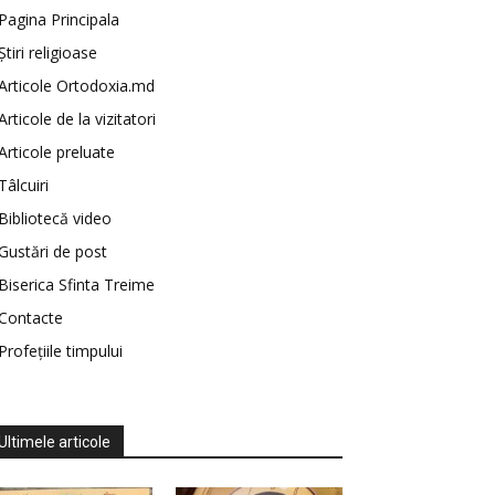
Pagina Principala
Știri religioase
Articole Ortodoxia.md
Articole de la vizitatori
Articole preluate
Tâlcuiri
Bibliotecă video
Gustări de post
Biserica Sfinta Treime
Contacte
Profețiile timpului
Ultimele articole