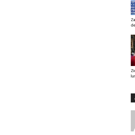
Za
de
Zi
lu