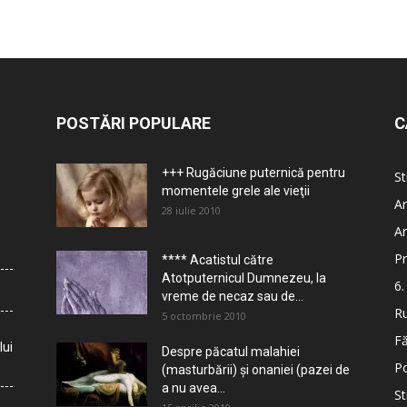
POSTĂRI POPULARE
C
+++ Rugăciune puternică pentru
St
momentele grele ale vieţii
Ar
28 iulie 2010
Ar
Pr
**** Acatistul către
Atotputernicul Dumnezeu, la
6.
vreme de necaz sau de...
Ru
5 octombrie 2010
Fă
lui
Despre păcatul malahiei
Po
(masturbării) şi onaniei (pazei de
a nu avea...
St