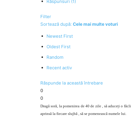
Răspunsuri (1)
Filter
Sortează după:
Cele mai multe voturi
Newest First
Oldest First
Random
Recent activ
Răspunde la această întrebare
0
0
Dragă soră, la pomenirea de 40 de zile , să aduceți o făcli
aprinsă la fiecare slujbă , să se pomenească numele lui.