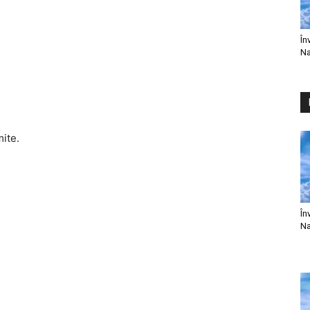
În
Na
mite.
În
Na