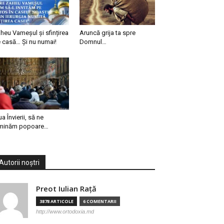
heu Vameșul și sfințirea
Aruncă grija ta spre
 casă… Și nu numai!
Domnul…
ua Învierii, să ne
minăm popoare…
Autorii noștri
Preot Iulian Raţă
3878 ARTICOLE
6 COMENTARII
http://www.ortodoxia.md