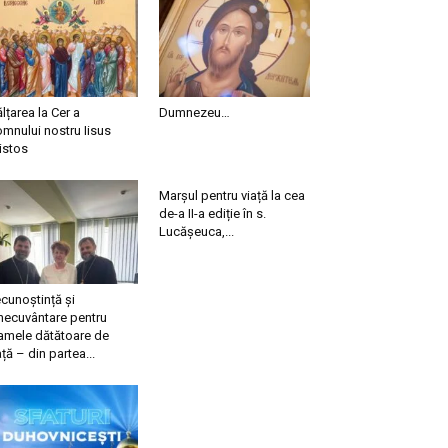
ălțarea la Cer a
Dumnezeu…
mnului nostru Iisus
istos
Marșul pentru viață la cea
de-a II-a ediție în s.
Lucășeuca,...
cunoștință și
necuvântare pentru
mele dătătoare de
ață – din partea...