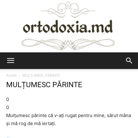
Ortodoxia.md
Acasă
MULȚUMESC PĂRINTE
MULȚUMESC PĂRINTE
0
0
Mulțumesc părinte că v-ați rugat pentru mine, sărut mâna
și mă rog de mă iertați.