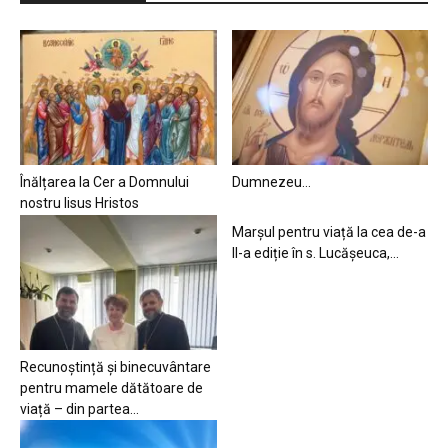
Înălțarea la Cer a Domnului
Dumnezeu…
nostru Iisus Hristos
Marșul pentru viață la cea de-a
II-a ediție în s. Lucășeuca,...
Recunoștință și binecuvântare
pentru mamele dătătoare de
viață – din partea...