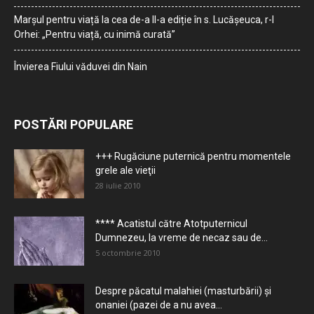
Marșul pentru viață la cea de-a II-a ediție în s. Lucășeuca, r-l
Orhei: „Pentru viață, cu inimă curată”
Învierea Fiului văduvei din Nain
POSTĂRI POPULARE
+++ Rugăciune puternică pentru momentele
grele ale vieţii
28 iulie 2010
**** Acatistul către Atotputernicul
Dumnezeu, la vreme de necaz sau de...
5 octombrie 2010
Despre păcatul malahiei (masturbării) şi
onaniei (pazei de a nu avea...