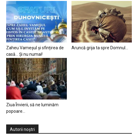
Zaheu Vameșul și sfințirea de
Aruncă grija ta spre Domnul…
casă… Și nu numai!
Ziua Învierii, să ne luminăm
popoare…
Autorii noștri