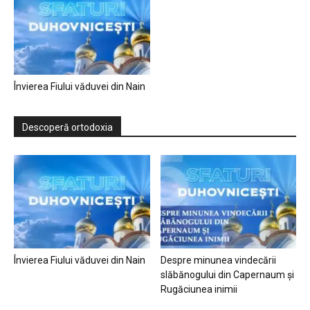
Învierea Fiului văduvei din Nain
Descoperă ortodoxia
Învierea Fiului văduvei din Nain
Despre minunea vindecării
slăbănogului din Capernaum și
Rugăciunea inimii