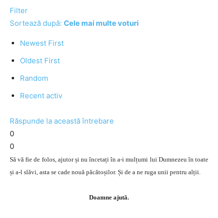
Filter
Sortează după:
Cele mai multe voturi
Newest First
Oldest First
Random
Recent activ
Răspunde la această întrebare
0
0
Să vă fie de folos, ajutor și nu încetați în a-i mulțumi lui Dumnezeu în toate
și a-l slăvi, asta se cade nouă păcătoșilor. Și de a ne ruga unii pentru alții.
Doamne ajută.