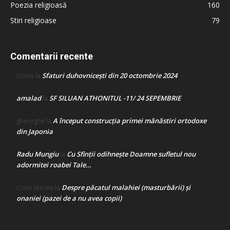
Poezia religioasă
160
Stiri religioase
79
Comentarii recente
Sfaturi duhovnicești din 20 octombrie 2024
Doina
la
amalad
SF SILUAN ATHONITUL -11/ 24 SEPEMBRIE
la
A început construcţia primei mănăstiri ortodoxe
gheorghe
la
din Japonia
Radu Mungiu
Cu Sfinții odihnește Doamne sufletul nou
la
adormitei roabei Tale…
Despre păcatul malahiei (masturbării) şi
Crina Marina
la
onaniei (pazei de a nu avea copii)