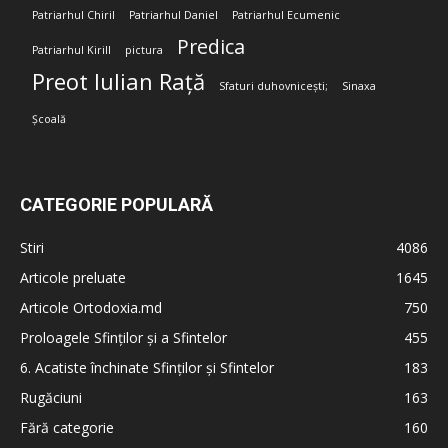
Patriarhul Chiril
Patriarhul Daniel
Patriarhul Ecumenic
Predica
Patriarhul Kirill
pictura
Preot Iulian Rață
Sfaturi duhovnicești;
Sinaxa
Școală
CATEGORIE POPULARĂ
Stiri
4086
Articole preluate
1645
Articole Ortodoxia.md
750
Proloagele Sfinților și a Sfintelor
455
6. Acatiste închinate Sfinților și Sfintelor
183
Rugăciuni
163
Fără categorie
160