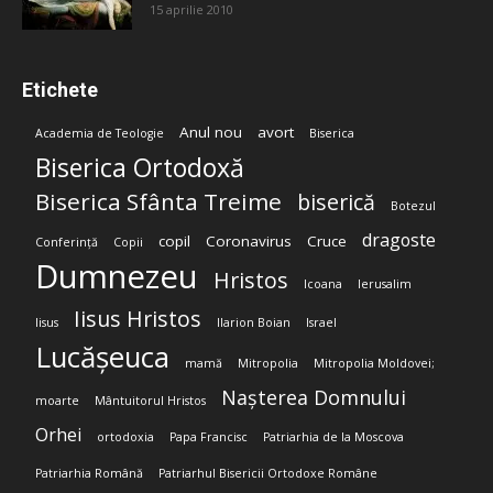
15 aprilie 2010
Etichete
Anul nou
avort
Academia de Teologie
Biserica
Biserica Ortodoxă
Biserica Sfânta Treime
biserică
Botezul
dragoste
copil
Coronavirus
Cruce
Conferință
Copii
Dumnezeu
Hristos
Icoana
Ierusalim
Iisus Hristos
Iisus
Ilarion Boian
Israel
Lucășeuca
mamă
Mitropolia
Mitropolia Moldovei;
Nașterea Domnului
moarte
Mântuitorul Hristos
Orhei
ortodoxia
Papa Francisc
Patriarhia de la Moscova
Patriarhia Română
Patriarhul Bisericii Ortodoxe Române