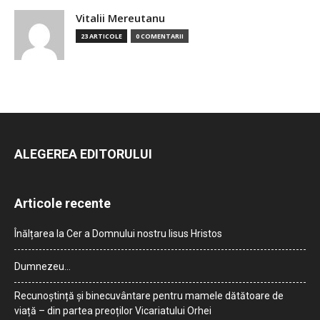
Vitalii Mereutanu
23 ARTICOLE
0 COMENTARII
ALEGEREA EDITORULUI
Articole recente
Înălțarea la Cer a Domnului nostru Iisus Hristos
Dumnezeu…
Recunoștință și binecuvântare pentru mamele dătătoare de
viață – din partea preoților Vicariatului Orhei