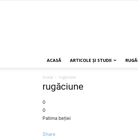
ACASĂ
ARTICOLE ŞI STUDII
RUGĂ
Acasă
rugăciune
rugăciune
0
0
Patima beţiei
Share