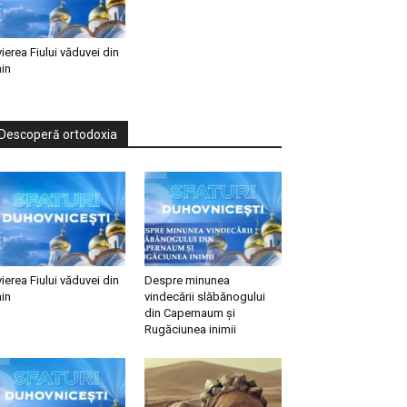
vierea Fiului văduvei din
in
Descoperă ortodoxia
vierea Fiului văduvei din
Despre minunea
in
vindecării slăbănogului
din Capernaum și
Rugăciunea inimii