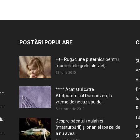
POSTĂRI POPULARE
C
+++ Rugăciune puternică pentru
St
momentele grele ale vieţii
Ar
28 iulie 2010
Ar
Pr
**** Acatistul către
Atotputernicul Dumnezeu, la
6.
vreme de necaz sau de...
Ru
5 octombrie 2010
Fă
lui
Despre păcatul malahiei
Po
(masturbării) şi onaniei (pazei de
a nu avea...
St