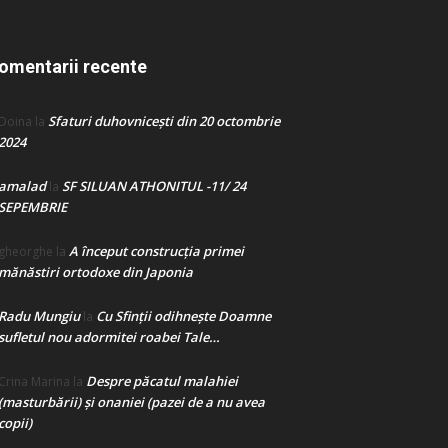
omentarii recente
Sfaturi duhovnicești din 20 octombrie
Doina
la
2024
amalad
SF SILUAN ATHONITUL -11/ 24
la
SEPEMBRIE
A început construcţia primei
gheorghe
la
mănăstiri ortodoxe din Japonia
Radu Mungiu
Cu Sfinții odihnește Doamne
la
sufletul nou adormitei roabei Tale…
Despre păcatul malahiei
Crina Marina
la
(masturbării) şi onaniei (pazei de a nu avea
copii)