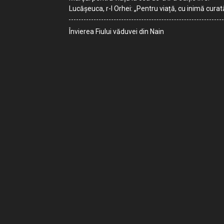
Lucășeuca, r-l Orhei: „Pentru viață, cu inimă curat
Învierea Fiului văduvei din Nain