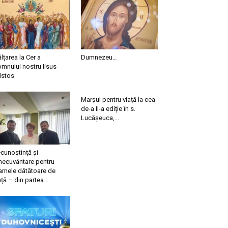
ălțarea la Cer a
Dumnezeu…
mnului nostru Iisus
istos
Marșul pentru viață la cea
de-a II-a ediție în s.
Lucășeuca,...
cunoștință și
necuvântare pentru
mele dătătoare de
ață – din partea...