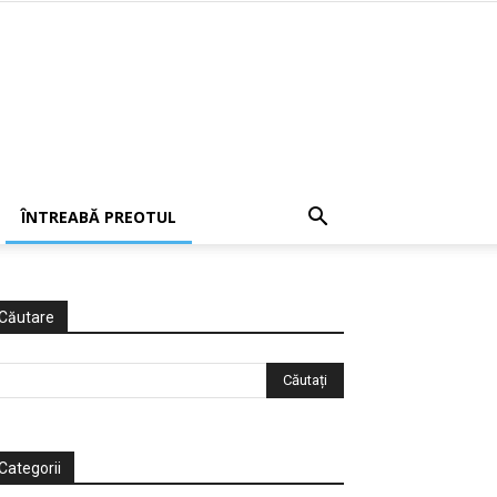
ÎNTREABĂ PREOTUL
Căutare
Categorii