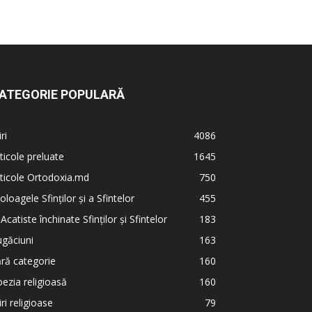
ATEGORIE POPULARĂ
iri
4086
ticole preluate
1645
ticole Ortodoxia.md
750
oloagele Sfinților și a Sfintelor
455
 Acatiste închinate Sfinților și Sfintelor
183
găciuni
163
ră categorie
160
ezia religioasă
160
iri religioase
79