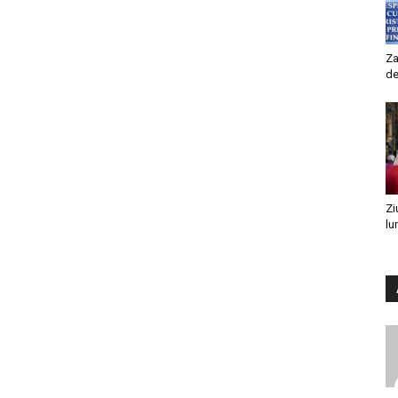
Za
de
Zi
lu