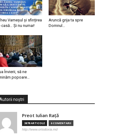
heu Vameșul și sfințirea
Aruncă grija ta spre
 casă… Și nu numai!
Domnul…
ua Învierii, să ne
minăm popoare…
Autorii noștri
Preot Iulian Raţă
3878 ARTICOLE
6 COMENTARII
http://www.ortodoxia.md