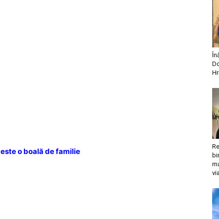
În
Do
Hr
Re
este o boală de familie
bi
ma
vi