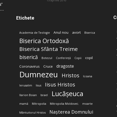
15 aprilie 2010
ă”
C
Etichete
Anul nou
avort
Academia de Teologie
Biserica
Biserica Ortodoxă
Biserica Sfânta Treime
biserică
copil
Botezul
Conferință
Copii
dragoste
Coronavirus
Cruce
Dumnezeu
Hristos
Icoana
Iisus Hristos
Ierusalim
Iisus
Lucășeuca
Ilarion Boian
Israel
mamă
Mitropolia
Mitropolia Moldovei;
moarte
Nașterea Domnului
Mântuitorul Hristos