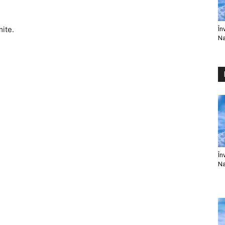
mite.
În
Na
În
Na