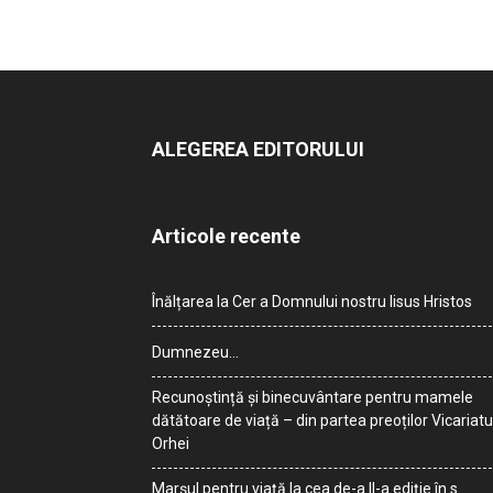
ALEGEREA EDITORULUI
Articole recente
Înălțarea la Cer a Domnului nostru Iisus Hristos
Dumnezeu…
Recunoștință și binecuvântare pentru mamele
dătătoare de viață – din partea preoților Vicariatu
Orhei
Marșul pentru viață la cea de-a II-a ediție în s.