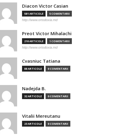
Diacon Victor Casian
581 ARTICOLE
5 COMENTARII
http://www.ortodoxia.md
Preot Victor Mihalachi
210 ARTICOLE
1 COMENTARII
http://www.ortodoxia.md
Cvasniuc Tatiana
88 ARTICOLE
0 COMENTARII
Nadejda B.
32 ARTICOLE
0 COMENTARII
Vitalii Mereutanu
23 ARTICOLE
0 COMENTARII