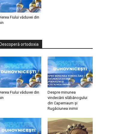
vierea Fiului văduvei din
in
Descoperă ortodoxia
vierea Fiului văduvei din
Despre minunea
in
vindecării slăbănogului
din Capernaum și
Rugăciunea inimii