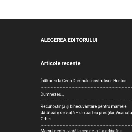
ALEGEREA EDITORULUI
Articole recente
Înălțarea la Cer a Domnului nostru Iisus Hristos
Dumnezeu…
Recunoștință și binecuvântare pentru mamele
dătătoare de viață – din partea preoților Vicariatu
Orhei
Marșul pentru viață la cea de-a II-a ediție în s.