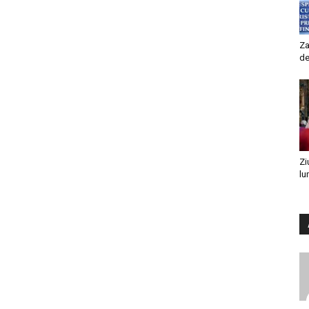
Za
de
Zi
lu