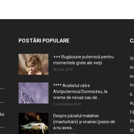
POSTĂRI POPULARE
C
+++ Rugăciune puternică pentru
St
momentele grele ale vieţii
Ar
28 iulie 2010
Ar
Pr
**** Acatistul către
Atotputernicul Dumnezeu, la
6.
vreme de necaz sau de...
Ru
5 octombrie 2010
Fă
lui
Despre păcatul malahiei
Po
(masturbării) şi onaniei (pazei de
a nu avea...
St