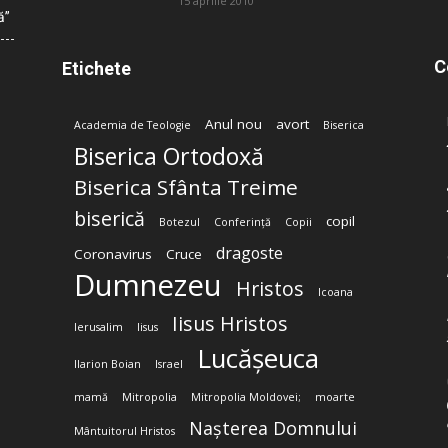
15 aprilie 2010
ă”
C
Etichete
Anul nou
avort
Academia de Teologie
Biserica
Biserica Ortodoxă
Biserica Sfânta Treime
biserică
copil
Botezul
Conferință
Copii
dragoste
Coronavirus
Cruce
Dumnezeu
Hristos
Icoana
Iisus Hristos
Ierusalim
Iisus
Lucășeuca
Ilarion Boian
Israel
mamă
Mitropolia
Mitropolia Moldovei;
moarte
Nașterea Domnului
Mântuitorul Hristos