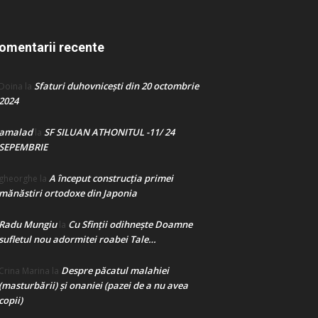
omentarii recente
Sfaturi duhovnicești din 20 octombrie
Doina
la
2024
amalad
SF SILUAN ATHONITUL -11/ 24
la
SEPEMBRIE
A început construcţia primei
gheorghe
la
mănăstiri ortodoxe din Japonia
Radu Mungiu
Cu Sfinții odihnește Doamne
la
sufletul nou adormitei roabei Tale…
Despre păcatul malahiei
Crina Marina
la
(masturbării) şi onaniei (pazei de a nu avea
copii)