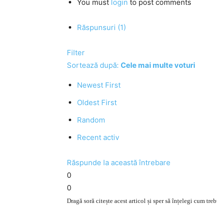
You must
login
to post comments
Răspunsuri (1)
Filter
Sortează după:
Cele mai multe voturi
Newest First
Oldest First
Random
Recent activ
Răspunde la această întrebare
0
0
Dragă soră citește acest articol și sper să înțelegi cum tr