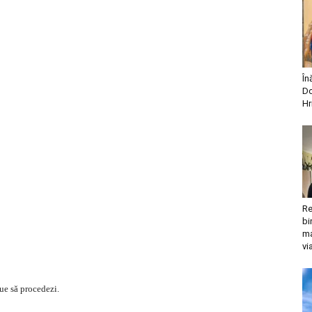
În
Do
Hr
Re
bi
ma
vi
ebue să procedezi.