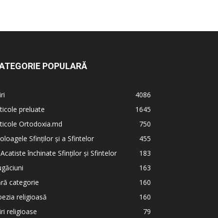
ATEGORIE POPULARĂ
iri
4086
ticole preluate
1645
ticole Ortodoxia.md
750
oloagele Sfinților și a Sfintelor
455
 Acatiste închinate Sfinților și Sfintelor
183
găciuni
163
ră categorie
160
ezia religioasă
160
iri religioase
79