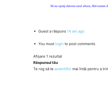
Să nu opriţi datoria unul altuia, fără numai d
Guest
a răspuns
14 ani ago
You must
login
to post comments
Afișare 1 rezultat
Răspunsul tău
Te rog să te
autentifici
mai întâi pentru a tri