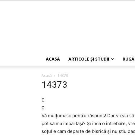
ACASĂ
ARTICOLE ŞI STUDII
RUGĂ
Acasă
14373
14373
0
0
Vă mulţumasc pentru răspuns! Dar vreau să 
pot să mă împărtăşi? Şi încă o întrebare, vre
soţul e cam departe de bisrică şi nu ştiu dac