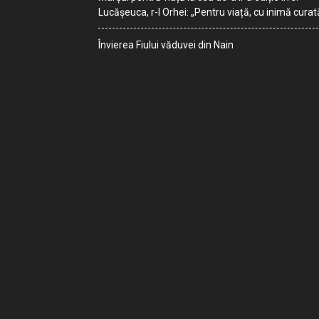
Lucășeuca, r-l Orhei: „Pentru viață, cu inimă curat
Învierea Fiului văduvei din Nain