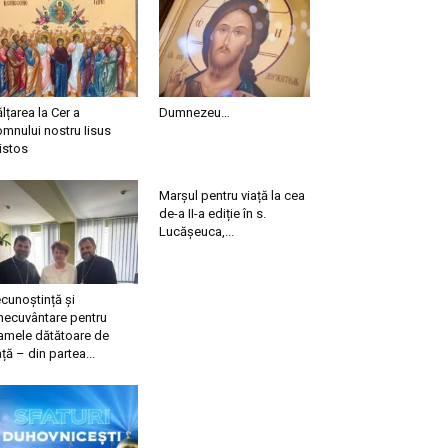
ălțarea la Cer a
Dumnezeu…
mnului nostru Iisus
istos
Marșul pentru viață la cea
de-a II-a ediție în s.
Lucășeuca,...
cunoștință și
necuvântare pentru
mele dătătoare de
ață – din partea...