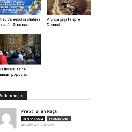
heu Vameșul și sfințirea
Aruncă grija ta spre
 casă… Și nu numai!
Domnul…
ua Învierii, să ne
minăm popoare…
Autorii noștri
Preot Iulian Raţă
3878 ARTICOLE
6 COMENTARII
http://www.ortodoxia.md