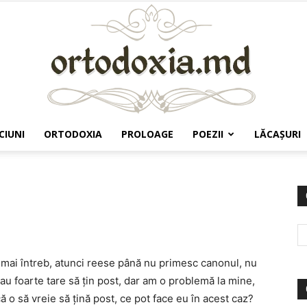
CIUNI
ORTODOXIA
PROLOAGE
POEZII
LĂCAŞURI
Ortodoxia.md
mai întreb, atunci reese până nu primesc canonul, nu
au foarte tare să ţin post, dar am o problemă la mine,
ă o să vreie să ţină post, ce pot face eu în acest caz?