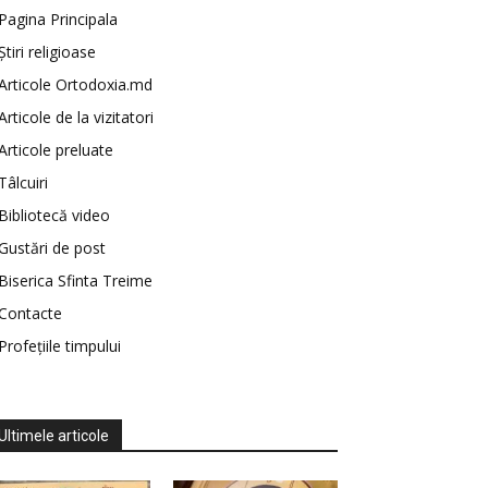
Pagina Principala
Știri religioase
Articole Ortodoxia.md
Articole de la vizitatori
Articole preluate
Tâlcuiri
Bibliotecă video
Gustări de post
Biserica Sfinta Treime
Contacte
Profețiile timpului
Ultimele articole