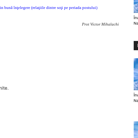
in bună înţelegere (relaţiile dintre soţi pe periada postului)
În
Na
Prot Victor Mihalachi
mite.
În
Na