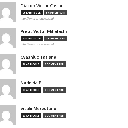
Diacon Victor Casian
581 ARTICOLE
5 COMENTARII
http://www.ortodoxia.md
Preot Victor Mihalachi
210 ARTICOLE
1 COMENTARII
http://www.ortodoxia.md
Cvasniuc Tatiana
88 ARTICOLE
0 COMENTARII
Nadejda B.
32 ARTICOLE
0 COMENTARII
Vitalii Mereutanu
23 ARTICOLE
0 COMENTARII