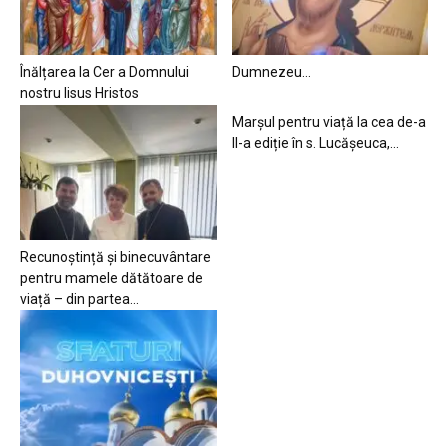
Înălțarea la Cer a Domnului
Dumnezeu…
nostru Iisus Hristos
Marșul pentru viață la cea de-a
II-a ediție în s. Lucășeuca,...
Recunoștință și binecuvântare
pentru mamele dătătoare de
viață – din partea...