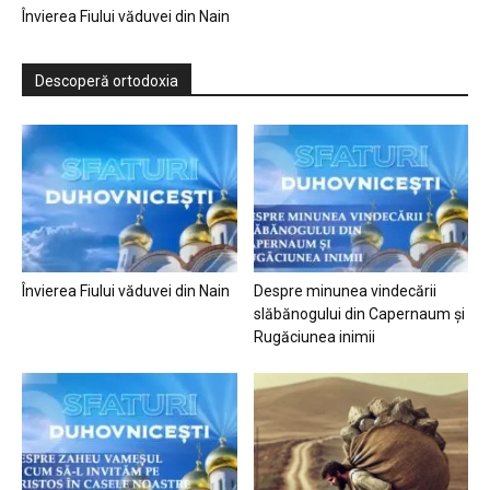
Învierea Fiului văduvei din Nain
Descoperă ortodoxia
Învierea Fiului văduvei din Nain
Despre minunea vindecării
slăbănogului din Capernaum și
Rugăciunea inimii