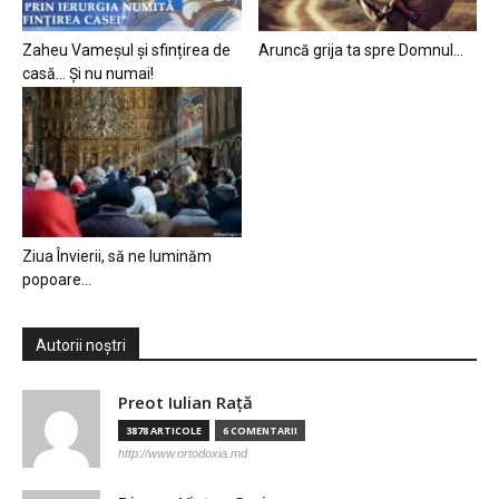
Zaheu Vameșul și sfințirea de
Aruncă grija ta spre Domnul…
casă… Și nu numai!
Ziua Învierii, să ne luminăm
popoare…
Autorii noștri
Preot Iulian Raţă
3878 ARTICOLE
6 COMENTARII
http://www.ortodoxia.md