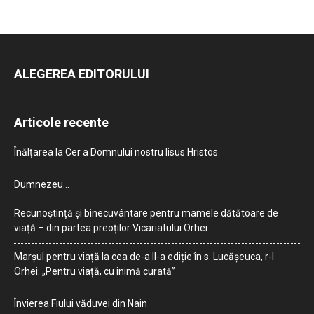
ALEGEREA EDITORULUI
Articole recente
Înălțarea la Cer a Domnului nostru Iisus Hristos
Dumnezeu…
Recunoștință și binecuvântare pentru mamele dătătoare de
viață – din partea preoților Vicariatului Orhei
Marșul pentru viață la cea de-a II-a ediție în s. Lucășeuca, r-l
Orhei: „Pentru viață, cu inimă curată”
Învierea Fiului văduvei din Nain