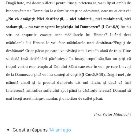
Dragă frate, mă doare sufletul pentru tine și prietena ta, va-ți lipsit ambii de
binecuvântarea Domnului la o familie creștină adevărată, oare nu ai citit că:
„Nu vă amăgiţi: Nici desfrînaţii,… nici adulterii, nici malahienii, nici
sodomiţii,… nu vor moşteni împărăţia lui Dumnezeu” (I Cor.6,9)
Au nu
ştiţi că trupurile voastre sunt mădularele lui Hristos? Luând deci
mădularele lui Hristos le voi face mădularele unei desfrânate?Fugiţi de
desfrânare! Orice păcat pe care-l va săvârşi omul este în afară de trup. Cine
se dedă însă desfrânării păcătuieşte în însuşi trupul său.Sau nu ştiţi că
trupul vostru este templu al Duhului Sfânt care este în voi, pe care-L aveţi
de la Dumnezeu şi că voi nu sunteţi ai voştri?
(I Cor.6,9-19).
Dragii mei , de
mânuță ambii și la preotul duhovnic cât nui târziu, și dacă vă mai
interesează mântuirea sufletului apoi până la căsătorie ferească Domnul să
mai faceți acest mârșav, murdar, și omorâtor de suflet păcat.
Prot Victor Mihalachi
Guest
a răspuns
14 ani ago