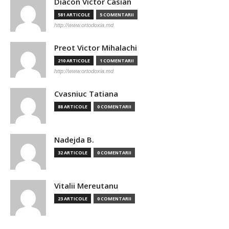
Diacon Victor Casian
581 ARTICOLE
5 COMENTARII
http://www.ortodoxia.md
Preot Victor Mihalachi
210 ARTICOLE
1 COMENTARII
http://www.ortodoxia.md
Cvasniuc Tatiana
88 ARTICOLE
0 COMENTARII
Nadejda B.
32 ARTICOLE
0 COMENTARII
Vitalii Mereutanu
23 ARTICOLE
0 COMENTARII