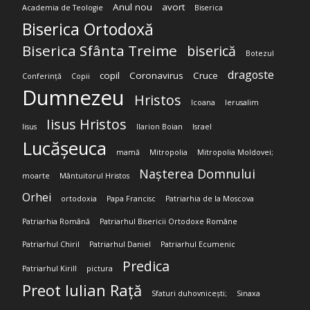
Anul nou
avort
Academia de Teologie
Biserica
Biserica Ortodoxă
Biserica Sfânta Treime
biserică
Botezul
dragoste
copil
Coronavirus
Cruce
Conferință
Copii
Dumnezeu
Hristos
Icoana
Ierusalim
Iisus Hristos
Iisus
Ilarion Boian
Israel
Lucășeuca
mamă
Mitropolia
Mitropolia Moldovei;
Nașterea Domnului
moarte
Mântuitorul Hristos
Orhei
ortodoxia
Papa Francisc
Patriarhia de la Moscova
Patriarhia Română
Patriarhul Bisericii Ortodoxe Române
Patriarhul Chiril
Patriarhul Daniel
Patriarhul Ecumenic
Predica
Patriarhul Kirill
pictura
Preot Iulian Rață
Sfaturi duhovnicești;
Sinaxa