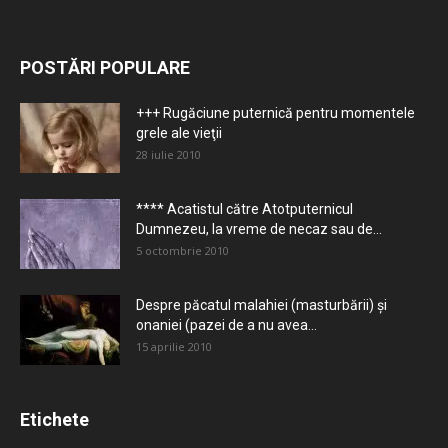
POSTĂRI POPULARE
+++ Rugăciune puternică pentru momentele
grele ale vieţii
28 iulie 2010
**** Acatistul către Atotputernicul
Dumnezeu, la vreme de necaz sau de...
5 octombrie 2010
Despre păcatul malahiei (masturbării) şi
onaniei (pazei de a nu avea...
15 aprilie 2010
Etichete