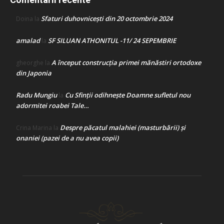
Sfaturi duhovnicești din 20 octombrie 2024
Doina
la
amalad
SF SILUAN ATHONITUL -11/ 24 SEPEMBRIE
la
A început construcţia primei mănăstiri ortodoxe
gheorghe
la
din Japonia
Radu Mungiu
Cu Sfinții odihnește Doamne sufletul nou
la
adormitei roabei Tale…
Despre păcatul malahiei (masturbării) şi
Crina Marina
la
onaniei (pazei de a nu avea copii)