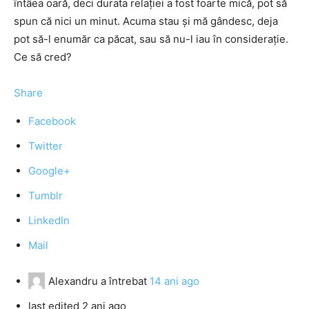
întâea oară, deci durata relației a fost foarte mică, pot să
spun că nici un minut. Acuma stau și mă gândesc, deja
pot să-l enumăr ca păcat, sau să nu-l iau în considerație.
Ce să cred?
Share
Facebook
Twitter
Google+
Tumblr
LinkedIn
Mail
Alexandru
a întrebat
14 ani ago
last edited 2 ani ago