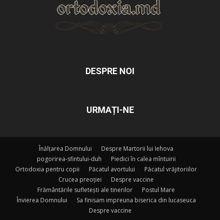
DESPRE NOI
URMAȚI-NE
Înălțarea Domnului
Despre Martorii lui Iehova
pogorirea-sfintului-duh
Piedici în calea mîntuirii
Ortodoxia pentru copii
Păcatul avortului
Păcatul vrăjitoriilor
Crucea preoției
Despre vaccine
Frământările sufletești ale tinerilor
Postul Mare
Învierea Domnului
Sa finisam impreuna biserica din lucaseuca
Despre vaccine