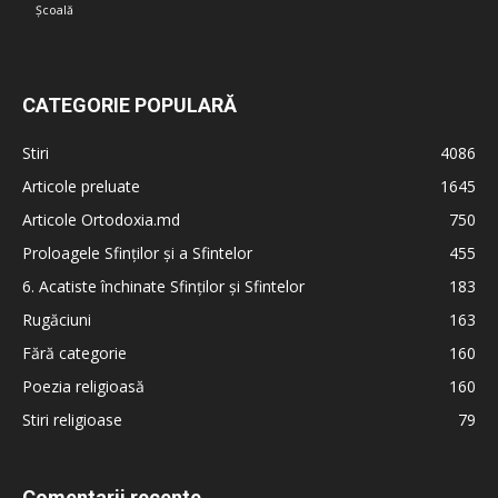
Școală
CATEGORIE POPULARĂ
Stiri
4086
Articole preluate
1645
Articole Ortodoxia.md
750
Proloagele Sfinților și a Sfintelor
455
6. Acatiste închinate Sfinților și Sfintelor
183
Rugăciuni
163
Fără categorie
160
Poezia religioasă
160
Stiri religioase
79
Comentarii recente