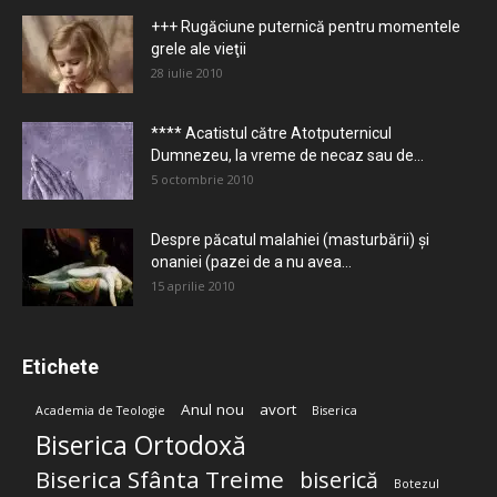
+++ Rugăciune puternică pentru momentele
grele ale vieţii
28 iulie 2010
**** Acatistul către Atotputernicul
Dumnezeu, la vreme de necaz sau de...
5 octombrie 2010
Despre păcatul malahiei (masturbării) şi
onaniei (pazei de a nu avea...
15 aprilie 2010
Etichete
Anul nou
avort
Academia de Teologie
Biserica
Biserica Ortodoxă
Biserica Sfânta Treime
biserică
Botezul