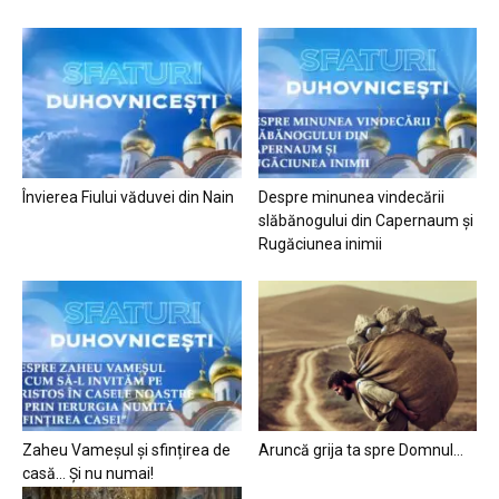
Învierea Fiului văduvei din Nain
Despre minunea vindecării
slăbănogului din Capernaum și
Rugăciunea inimii
Zaheu Vameșul și sfințirea de
Aruncă grija ta spre Domnul…
casă… Și nu numai!