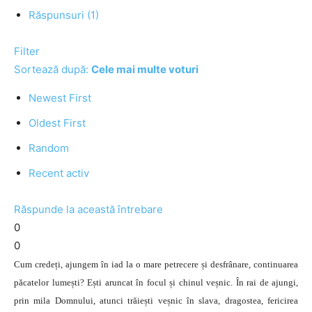
Răspunsuri (1)
Filter
Sortează după:
Cele mai multe voturi
Newest First
Oldest First
Random
Recent activ
Răspunde la această întrebare
0
0
Cum credeți, ajungem în iad la o mare petrecere și desfrânare, continuarea
păcatelor lumești? Ești aruncat în focul și chinul veșnic. În rai de ajungi,
prin mila Domnului, atunci trăiești veșnic în slava, dragostea, fericirea