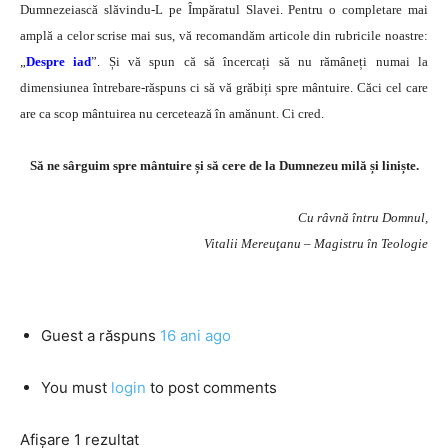
Dumnezeiască slăvindu-L pe Împăratul Slavei. Pentru o completare mai
amplă a celor scrise mai sus, vă recomandăm articole din rubricile noastre:
„
Despre iad
”. Și vă spun că să încercați să nu rămâneți numai la
dimensiunea întrebare-răspuns ci să vă grăbiți spre mântuire. Căci cel care
are ca scop mântuirea nu cercetează în amănunt. Ci cred.
Să ne sârguim spre mântuire și să cere de la Dumnezeu milă și liniște.
Cu râvnă întru Domnul,
Vitalii Mereuţanu – Magistru în Teologie
Guest
a răspuns
16 ani ago
You must
login
to post comments
Afișare 1 rezultat