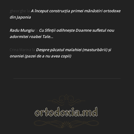
A început construcţia primei mănăstiri ortodoxe
gheorghe
la
din Japonia
Radu Mungiu
Cu Sfinții odihnește Doamne sufletul nou
la
adormitei roabei Tale…
Despre păcatul malahiei (masturbării) şi
Crina Marina
la
onaniei (pazei de a nu avea copii)