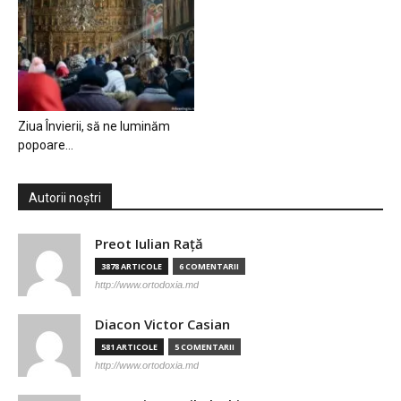
Ziua Învierii, să ne luminăm
popoare…
Autorii noștri
Preot Iulian Raţă
3878 ARTICOLE
6 COMENTARII
http://www.ortodoxia.md
Diacon Victor Casian
581 ARTICOLE
5 COMENTARII
http://www.ortodoxia.md