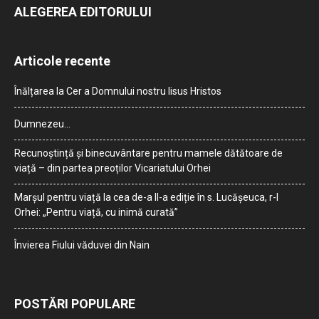
ALEGEREA EDITORULUI
Articole recente
Înălțarea la Cer a Domnului nostru Iisus Hristos
Dumnezeu…
Recunoștință și binecuvântare pentru mamele dătătoare de
viață – din partea preoților Vicariatului Orhei
Marșul pentru viață la cea de-a II-a ediție în s. Lucășeuca, r-l
Orhei: „Pentru viață, cu inimă curată”
Învierea Fiului văduvei din Nain
POSTĂRI POPULARE