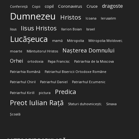
dragoste
copil
Coronavirus
Cruce
Conferință
Copii
Dumnezeu
Hristos
Icoana
Ierusalim
Iisus Hristos
Iisus
Ilarion Boian
Israel
Lucășeuca
mamă
Mitropolia
Mitropolia Moldovei;
Nașterea Domnului
moarte
Mântuitorul Hristos
Orhei
ortodoxia
Papa Francisc
Patriarhia de la Moscova
Patriarhia Română
Patriarhul Bisericii Ortodoxe Române
Patriarhul Chiril
Patriarhul Daniel
Patriarhul Ecumenic
Predica
Patriarhul Kirill
pictura
Preot Iulian Rață
Sfaturi duhovnicești;
Sinaxa
Școală