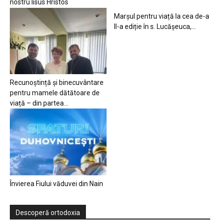
nostru Iisus Hristos
Marșul pentru viață la cea de-a
II-a ediție în s. Lucășeuca,...
Recunoștință și binecuvântare
pentru mamele dătătoare de
viață – din partea...
Învierea Fiului văduvei din Nain
Descoperă ortodoxia