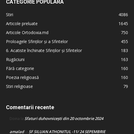
CATEGORIE POPULARĂ
Stiri
4086
Articole preluate
1645
Articole Ortodoxia.md
750
Proloagele Sfinților și a Sfintelor
455
6. Acatiste închinate Sfinților și Sfintelor
183
Rugăciuni
163
Fără categorie
160
Poezia religioasă
160
Stiri religioase
79
Comentarii recente
Sfaturi duhovnicești din 20 octombrie 2024
Doina
la
amalad
SF SILUAN ATHONITUL -11/ 24 SEPEMBRIE
la