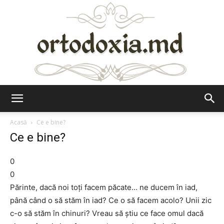
Ortodoxia.md
Acasă
Ce e bine?
Ce e bine?
0
0
Părinte, dacă noi toți facem păcate… ne ducem în iad,
până când o să stăm în iad? Ce o să facem acolo? Unii zic
c-o să stăm în chinuri? Vreau să știu ce face omul dacă