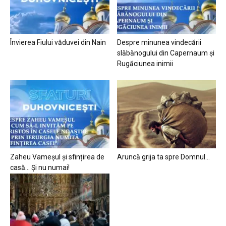
Învierea Fiului văduvei din Nain
Despre minunea vindecării
slăbănogului din Capernaum și
Rugăciunea inimii
Zaheu Vameșul și sfințirea de
Aruncă grija ta spre Domnul…
casă… Și nu numai!