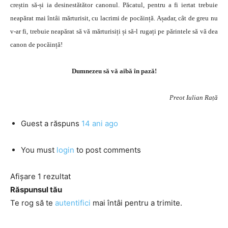
creștin să-și ia desinestătător canonul. Păcatul, pentru a fi iertat trebuie
neapărat mai întâi mărturisit, cu lacrimi de pocăință. Așadar, cât de greu nu
v-ar fi, trebuie neapărat să vă mărturisiți și să-l rugați pe părintele să vă dea
canon de pocăință!
Dumnezeu să vă aibă în pază!
Preot Iulian Rață
Guest
a răspuns
14 ani ago
You must
login
to post comments
Afișare 1 rezultat
Răspunsul tău
Te rog să te
autentifici
mai întâi pentru a trimite.