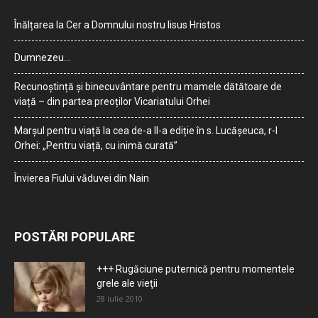
Înălțarea la Cer a Domnului nostru Iisus Hristos
Dumnezeu…
Recunoștință și binecuvântare pentru mamele dătătoare de
viață – din partea preoților Vicariatului Orhei
Marșul pentru viață la cea de-a II-a ediție în s. Lucășeuca, r-l
Orhei: „Pentru viață, cu inimă curată”
Învierea Fiului văduvei din Nain
POSTĂRI POPULARE
+++ Rugăciune puternică pentru momentele
grele ale vieţii
28 iulie 2010