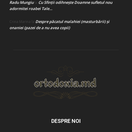
Radu Mungiu
Cu Sfinții odihnește Doamne sufletul nou
la
adormitei roabei Tale…
Despre păcatul malahiei (masturbării) şi
Crina Marina
la
onaniei (pazei de a nu avea copii)
DESPRE NOI