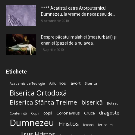
**** Acatistul către Atotputernicul
Dumnezeu, la vreme de necaz sau de...
5 octombrie 2010
Despre păcatul malahiei (masturbării) şi
onaniei (pazei de a nu avea...
15 aprilie 2010
Etichete
Anul nou
avort
Academia de Teologie
Biserica
Biserica Ortodoxă
Biserica Sfânta Treime
biserică
Botezul
dragoste
copil
Coronavirus
Cruce
Conferință
Copii
Dumnezeu
Hristos
Icoana
Ierusalim
Iisus Hristos