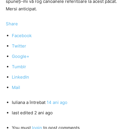
spuneţi-mi vă rog canoanele referitoare la acest păcat.
Mersi anticipat.
Share
Facebook
Twitter
Google+
Tumblr
LinkedIn
Mail
Iuliana
a întrebat
14 ani ago
last edited 2 ani ago
You must
login
to post comments