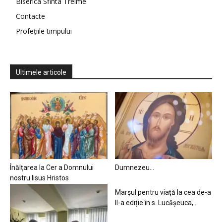
Biserica Sfinta Treime
Contacte
Profețiile timpului
Ultimele articole
Înălțarea la Cer a Domnului
Dumnezeu…
nostru Iisus Hristos
Marșul pentru viață la cea de-a
II-a ediție în s. Lucășeuca,...