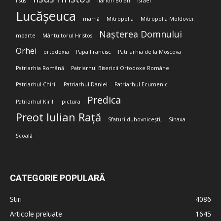
Iisus
Ilarion Boian
Israel
Lucășeuca
mamă
Mitropolia
Mitropolia Moldovei;
Nașterea Domnului
moarte
Mântuitorul Hristos
Orhei
ortodoxia
Papa Francisc
Patriarhia de la Moscova
Patriarhia Română
Patriarhul Bisericii Ortodoxe Române
Patriarhul Chiril
Patriarhul Daniel
Patriarhul Ecumenic
Predica
Patriarhul Kirill
pictura
Preot Iulian Rață
Sfaturi duhovnicești;
Sinaxa
Școală
CATEGORIE POPULARĂ
Stiri
4086
Articole preluate
1645