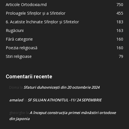
Articole Ortodoxia.md
750
Proloagele Sfinților și a Sfintelor
455
6. Acatiste închinate Sfinților și Sfintelor
183
Rugăciuni
163
Fără categorie
160
Poezia religioasă
160
Stiri religioase
79
Comentarii recente
Sfaturi duhovnicești din 20 octombrie 2024
Doina
la
amalad
SF SILUAN ATHONITUL -11/ 24 SEPEMBRIE
la
A început construcţia primei mănăstiri ortodoxe
gheorghe
la
din Japonia