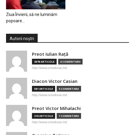
Ziua Învierii, să ne luminăm
popoare…
Autorii noștri
Preot Iulian Raţă
3878 ARTICOLE
6 COMENTARII
http://www.ortodoxia.md
Diacon Victor Casian
581 ARTICOLE
5 COMENTARII
http://www.ortodoxia.md
Preot Victor Mihalachi
210 ARTICOLE
1 COMENTARII
http://www.ortodoxia.md