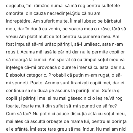
degeaba, îmi rămâne numai să mă rog pentru sufletele
omorâte, din cauza necredinței.Știu că nu am
îndreptățire. Am suferit multe. Îl mai iubesc pe bărbatul
meu, dar în două cu venin, pe soacra mea o urăsc, fără să
vreau Am plătit mult de tot pentru supunerea mea. Am
fost impusă să-mi urăsc părinții, să-i umilesc, asta n-am
reușit. Acuma mă lasă la părinți dar nu le permite copiilor
să meargă la bunici. Am sperat că cu timpul soțul meu va
ințelege că-mi provoacă o durere imensă cu asta, dar nu.
E absolut categoric. Probabil că puțin m-am rugat, o să-
mi spuneți. Poate. Acuma sunt tiranizați copiii mei, dar ei
continuă să se ducă pe ascuns la părinții mei. Sufera și
copiii și părinții mei și nu mai găsesc nici o ieșire.Vă rog
foarte, foarte mult din suflet să-mi spuneți ce să fac?
Cum să fac? Nu pot nici aduce discuția asta cu soțul meu,
mai ales că ascultă orbește de mama lui, pentru el dorința
ei e sfântă. Îmi este tare greu să mai îndur. Nu mai am nici