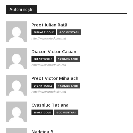
Autorii noștri
Preot Iulian Raţă
3878 ARTICOLE
6 COMENTARII
http://www.ortodoxia.md
Diacon Victor Casian
581 ARTICOLE
5 COMENTARII
http://www.ortodoxia.md
Preot Victor Mihalachi
210 ARTICOLE
1 COMENTARII
http://www.ortodoxia.md
Cvasniuc Tatiana
88 ARTICOLE
0 COMENTARII
Nadejda B.