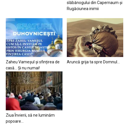
slăbănogului din Capernaum și
Rugăciunea inimii
Zaheu Vameșul și sfințirea de
Aruncă grija ta spre Domnul…
casă… Și nu numai!
Ziua Învierii, să ne luminăm
popoare…