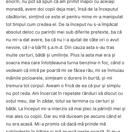
enorm, nu pot să spun că am primit înapoi cu aceiași
monedă, avem doi copii deja mari, însă de la începutul
căsătoriei, simțind ce este el pentru mine m-a manipulat
tot timpul cum credea el. De la început nu s-a împăcat
absolut deloc cu parinții mei sub diferite pretexte, ba că
nu mi-a dat avere, ba că nu l-a ajutat de câte ori o avut
nevoie, că l-a bârfit ș.a.m.d. Din cauza asta s-au tras
multe certuri, bătăi și umilințe. Plus la asta mai era și
soacra mea care întotdeauna turna benzina-n foc, când o
vedeam că intră pe poartă mi se făcea rău, mi se înmuiau
mâinile picioarele, simțeam o durere în burtă, și-mi
tremura tot corpul. Aveam o frică de ea că pur și simplu
nu pot reda. Am încercat în repetate rânduri să discut cu
soțul meu, dar în zădar, totul se termina cu certuri și
bătăi. La început mi-a interzis să mai plec la părinții mei și
mai ales cu copiii. Dar eu mă duceam pe ascuns când el
nu era acasă. Mi-a promis că dacă mă prinde mă
schilodește în bătaie și mă aruncă peste poartă. Și m-a