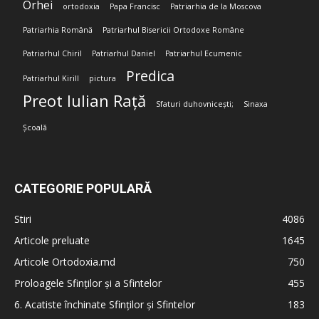
Orhei
ortodoxia
Papa Francisc
Patriarhia de la Moscova
Patriarhia Română
Patriarhul Bisericii Ortodoxe Române
Patriarhul Chiril
Patriarhul Daniel
Patriarhul Ecumenic
Predica
Patriarhul Kirill
pictura
Preot Iulian Rață
Sfaturi duhovnicești;
Sinaxa
Școală
CATEGORIE POPULARĂ
Stiri
4086
Articole preluate
1645
Articole Ortodoxia.md
750
Proloagele Sfinților și a Sfintelor
455
6. Acatiste închinate Sfinților și Sfintelor
183