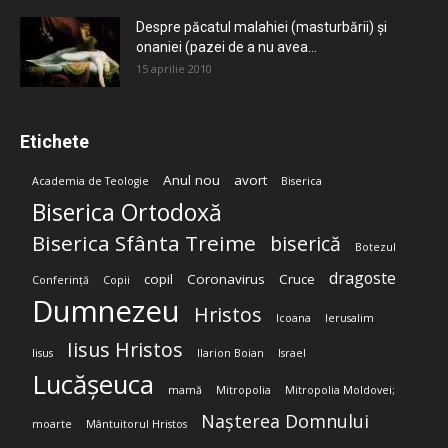
Despre păcatul malahiei (masturbării) şi
onaniei (pazei de a nu avea...
15 aprilie 2010
Etichete
Anul nou
avort
Academia de Teologie
Biserica
Biserica Ortodoxă
Biserica Sfânta Treime
biserică
Botezul
dragoste
copil
Coronavirus
Cruce
Conferință
Copii
Dumnezeu
Hristos
Icoana
Ierusalim
Iisus Hristos
Iisus
Ilarion Boian
Israel
Lucășeuca
mamă
Mitropolia
Mitropolia Moldovei;
Nașterea Domnului
moarte
Mântuitorul Hristos