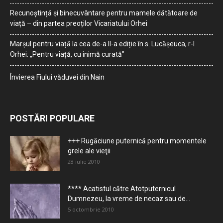
Recunoștință și binecuvântare pentru mamele dătătoare de
viață – din partea preoților Vicariatului Orhei
Marșul pentru viață la cea de-a II-a ediție în s. Lucășeuca, r-l
Orhei: „Pentru viață, cu inimă curată”
Învierea Fiului văduvei din Nain
POSTĂRI POPULARE
+++ Rugăciune puternică pentru momentele
grele ale vieţii
28 iulie 2010
**** Acatistul către Atotputernicul
Dumnezeu, la vreme de necaz sau de...
5 octombrie 2010