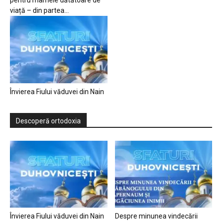
pentru mamele dătătoare de
viață – din partea...
Învierea Fiului văduvei din Nain
Descoperă ortodoxia
Învierea Fiului văduvei din Nain
Despre minunea vindecării