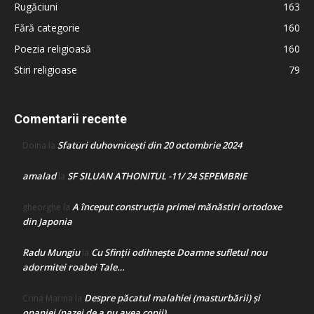
Rugăciuni
163
Fără categorie
160
Poezia religioasă
160
Stiri religioase
79
Comentarii recente
Sfaturi duhovnicești din 20 octombrie 2024
Doina
la
amalad
SF SILUAN ATHONITUL -11/ 24 SEPEMBRIE
la
A început construcţia primei mănăstiri ortodoxe
gheorghe
la
din Japonia
Radu Mungiu
Cu Sfinții odihnește Doamne sufletul nou
la
adormitei roabei Tale…
Despre păcatul malahiei (masturbării) şi
Crina Marina
la
onaniei (pazei de a nu avea copii)