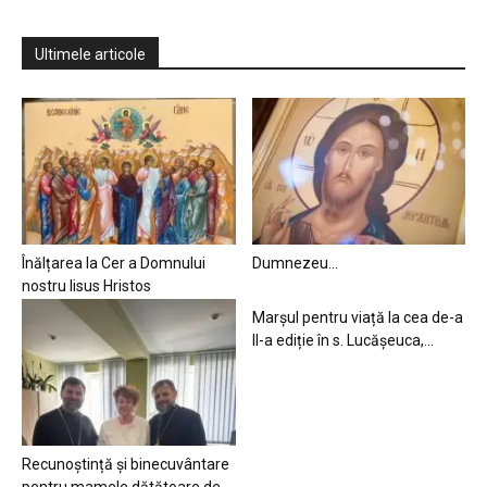
Ultimele articole
Înălțarea la Cer a Domnului
Dumnezeu…
nostru Iisus Hristos
Marșul pentru viață la cea de-a
II-a ediție în s. Lucășeuca,...
Recunoștință și binecuvântare