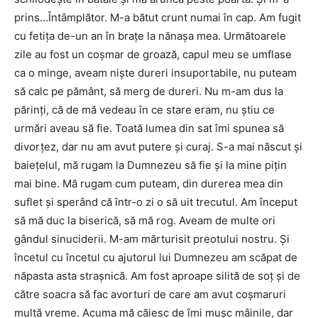
prins…Întâmplător. M-a bătut crunt numai în cap. Am fugit
cu fetița de-un an în brațe la nănașa mea. Următoarele
zile au fost un coșmar de groază, capul meu se umflase
ca o minge, aveam niște dureri insuportabile, nu puteam
să calc pe pământ, să merg de dureri. Nu m-am dus la
părinți, că de mă vedeau în ce stare eram, nu știu ce
urmări aveau să fie. Toată lumea din sat îmi spunea să
divorțez, dar nu am avut putere și curaj. S-a mai născut și
baiețelul, mă rugam la Dumnezeu să fie și la mine pițin
mai bine. Mă rugam cum puteam, din durerea mea din
suflet și sperând că într-o zi o să uit trecutul. Am început
să mă duc la biserică, să mă rog. Aveam de multe ori
gândul sinuciderii. M-am mărturisit preotului nostru. Și
încetul cu încetul cu ajutorul lui Dumnezeu am scăpat de
năpasta asta strașnică. Am fost aproape silită de soț și de
către soacra să fac avorturi de care am avut coșmaruri
multă vreme. Acuma mă căiesc de îmi mușc mâinile, dar