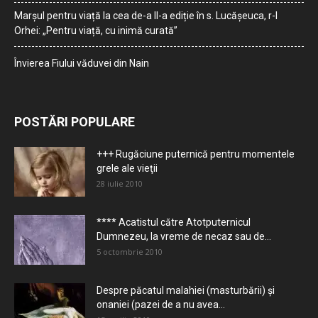
Marșul pentru viață la cea de-a II-a ediție în s. Lucășeuca, r-l
Orhei: „Pentru viață, cu inimă curată”
Învierea Fiului văduvei din Nain
POSTĂRI POPULARE
+++ Rugăciune puternică pentru momentele
grele ale vieţii
28 iulie 2010
**** Acatistul către Atotputernicul
Dumnezeu, la vreme de necaz sau de...
5 octombrie 2010
Despre păcatul malahiei (masturbării) şi
onaniei (pazei de a nu avea...