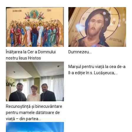
Înălțarea la Cer a Domnului
Dumnezeu…
nostru Iisus Hristos
Marșul pentru viață la cea de-a
II-a ediție în s. Lucășeuca,...
Recunoștință și binecuvântare
pentru mamele dătătoare de
viață – din partea...