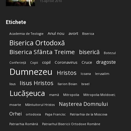
15 aprilie 2010
Etichete
Anul nou
avort
Academia de Teologie
Biserica
Biserica Ortodoxă
Biserica Sfânta Treime
biserică
Botezul
dragoste
copil
Coronavirus
Cruce
Conferință
Copii
Dumnezeu
Hristos
Icoana
Ierusalim
Iisus Hristos
Iisus
Ilarion Boian
Israel
Lucășeuca
mamă
Mitropolia
Mitropolia Moldovei;
Nașterea Domnului
moarte
Mântuitorul Hristos
Orhei
ortodoxia
Papa Francisc
Patriarhia de la Moscova
Patriarhia Română
Patriarhul Bisericii Ortodoxe Române