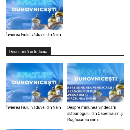
Învierea Fiului văduvei din Nain
Descoperă ortodoxia
Învierea Fiului văduvei din Nain
Despre minunea vindecării
slăbănogului din Capernaum și
Rugăciunea inimii