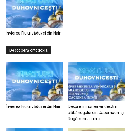
Învierea Fiului văduvei din Nain
Descoperă ortodoxia
Învierea Fiului văduvei din Nain
Despre minunea vindecării
slăbănogului din Capernaum și
Rugăciunea inimii