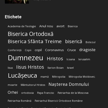
Etichete
Anul nou
avort
Academia de Teologie
Biserica
Biserica Ortodoxă
Biserica Sfânta Treime
biserică
Botezul
dragoste
copil
Coronavirus
Cruce
Conferință
Copii
Dumnezeu
Hristos
Icoana
Ierusalim
Iisus Hristos
Iisus
Ilarion Boian
Israel
Lucășeuca
mamă
Mitropolia
Mitropolia Moldovei;
Nașterea Domnului
moarte
Mântuitorul Hristos
Orhei
ortodoxia
Papa Francisc
Patriarhia de la Moscova
Patriarhia Română
Patriarhul Bisericii Ortodoxe Române