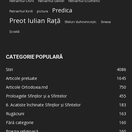
Patriarhul Chiril
Patriarhul Daniel
Patriarhul Ecumenic
Predica
Patriarhul Kirill
pictura
Preot Iulian Rață
Sfaturi duhovnicești;
Sinaxa
Școală
CATEGORIE POPULARĂ
Stiri
4086
Articole preluate
1645
Articole Ortodoxia.md
750
Proloagele Sfinților și a Sfintelor
455
6. Acatiste închinate Sfinților și Sfintelor
183
Rugăciuni
163
Fără categorie
160
Poezia religioasă
160