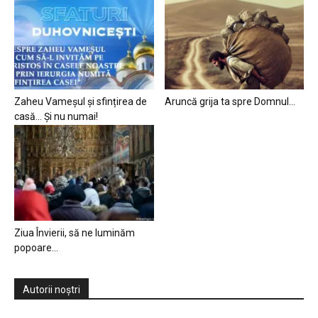
Zaheu Vameșul și sfințirea de
Aruncă grija ta spre Domnul…
casă… Și nu numai!
Ziua Învierii, să ne luminăm
popoare…
Autorii noștri