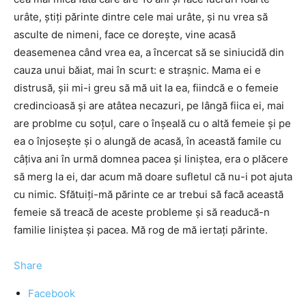
urâte, știți părinte dintre cele mai urâte, și nu vrea să
asculte de nimeni, face ce dorește, vine acasă
deasemenea când vrea ea, a încercat să se siniucidă din
cauza unui băiat, mai în scurt: e strașnic. Mama ei e
distrusă, șii mi-i greu să mă uit la ea, fiindcă e o femeie
credincioasă și are atâtea necazuri, pe lângă fiica ei, mai
are problme cu soțul, care o înșeală cu o altă femeie și pe
ea o înjosește și o alungă de acasă, în această famile cu
câțiva ani în urmă domnea pacea și liniștea, era o plăcere
să merg la ei, dar acum mă doare sufletul că nu-i pot ajuta
cu nimic. Sfătuiți-mă părinte ce ar trebui să facă această
femeie să treacă de aceste probleme și să readucă-n
familie liniștea și pacea. Mă rog de mă iertați părinte.
Share
Facebook