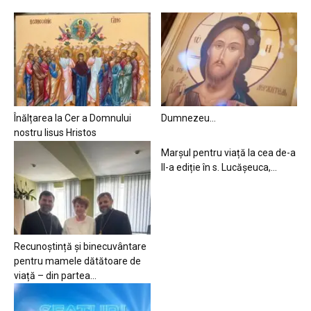
Înălțarea la Cer a Domnului
Dumnezeu…
nostru Iisus Hristos
Marșul pentru viață la cea de-a
II-a ediție în s. Lucășeuca,...
Recunoștință și binecuvântare
pentru mamele dătătoare de
viață – din partea...