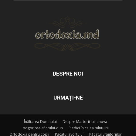
DESPRE NOI
URMAȚI-NE
Înălțarea Domnului
Despre Martorii lui Iehova
pogorirea-sfintului-duh
Piedici în calea mîntuirii
Ortodoxia pentru copii
Păcatul avortului
Păcatul vrăjitoriilor