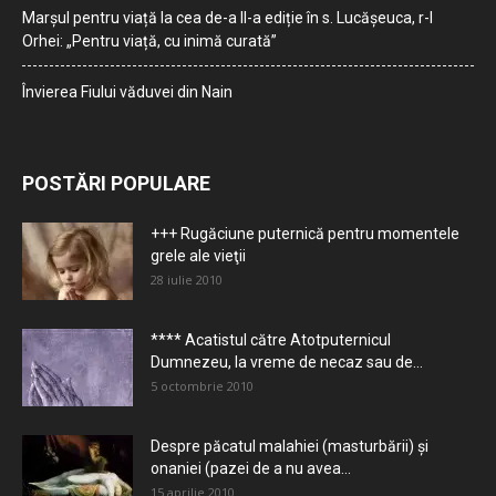
Marșul pentru viață la cea de-a II-a ediție în s. Lucășeuca, r-l
Orhei: „Pentru viață, cu inimă curată”
Învierea Fiului văduvei din Nain
POSTĂRI POPULARE
+++ Rugăciune puternică pentru momentele
grele ale vieţii
28 iulie 2010
**** Acatistul către Atotputernicul
Dumnezeu, la vreme de necaz sau de...
5 octombrie 2010
Despre păcatul malahiei (masturbării) şi
onaniei (pazei de a nu avea...
15 aprilie 2010