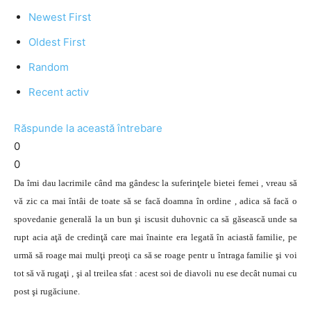
Newest First
Oldest First
Random
Recent activ
Răspunde la această întrebare
0
0
Da îmi dau lacrimile când ma gândesc la suferinţele bietei femei , vreau să
vă zic ca mai întâi de toate să se facă doamna în ordine , adica să facă o
spovedanie generală la un bun şi iscusit duhovnic ca să găsească unde sa
rupt acia aţă de credinţă care mai înainte era legată în aciastă familie, pe
urmă să roage mai mulţi preoţi ca să se roage pentr u întraga familie şi voi
tot să vă rugaţi , şi al treilea sfat : acest soi de diavoli nu ese decât numai cu
post şi rugăciune.