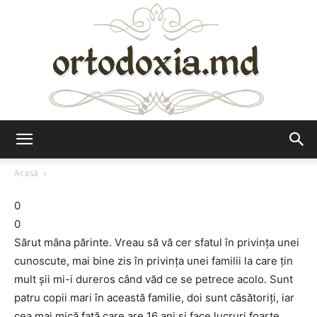
Ortodoxia.md
Acasă
0
0
Sărut mâna părinte. Vreau să vă cer sfatul în privința unei
cunoscute, mai bine zis în privința unei familii la care țin
mult șii mi-i dureros când văd ce se petrece acolo. Sunt
patru copii mari în această familie, doi sunt căsătoriți, iar
cea mai mică fată care are 16 ani și face lucruri foarte