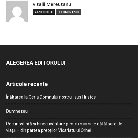
Vitalii Mereutanu
23 ARTICOLE
0 COMENTARII
ALEGEREA EDITORULUI
Articole recente
Înălțarea la Cer a Domnului nostru Iisus Hristos
Dumnezeu…
Recunoștință și binecuvântare pentru mamele dătătoare de
viață – din partea preoților Vicariatului Orhei