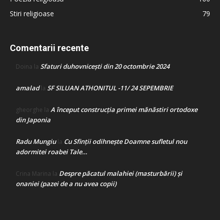
Stiri religioase
79
Comentarii recente
Sfaturi duhovnicești din 20 octombrie 2024
Doina
la
amalad
SF SILUAN ATHONITUL -11/ 24 SEPEMBRIE
la
A început construcţia primei mănăstiri ortodoxe
gheorghe
la
din Japonia
Radu Mungiu
Cu Sfinții odihnește Doamne sufletul nou
la
adormitei roabei Tale…
Despre păcatul malahiei (masturbării) şi
Crina Marina
la
onaniei (pazei de a nu avea copii)