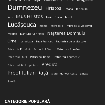
Conferință
Copii
Dumnezeu
Hristos
Icoana
Ierusalim
Iisus Hristos
Iisus
Ilarion Boian
Israel
Lucășeuca
mamă
Mitropolia
Mitropolia Moldovei;
Nașterea Domnului
moarte
Mântuitorul Hristos
Orhei
ortodoxia
Papa Francisc
Patriarhia de la Moscova
Patriarhia Română
Patriarhul Bisericii Ortodoxe Române
Patriarhul Chiril
Patriarhul Daniel
Patriarhul Ecumenic
Predica
Patriarhul Kirill
pictura
Preot Iulian Rață
Sfaturi duhovnicești;
Sinaxa
Școală
CATEGORIE POPULARĂ