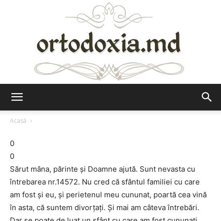
Ortodoxia.md
Acasă
0
0
Sărut mâna, părinte şi Doamne ajută. Sunt nevasta cu
întrebarea nr.14572. Nu cred că sfântul familiei cu care
am fost şi eu, şi perietenul meu cununat, poartă cea vină
în asta, că suntem divorţaţi. Şi mai am câteva întrebări.
Dar se poate de luat un sfânt cu care am fost cununaţi,