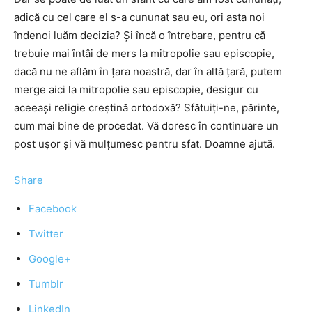
adică cu cel care el s-a cununat sau eu, ori asta noi
îndenoi luăm decizia? Şi încă o întrebare, pentru că
trebuie mai întâi de mers la mitropolie sau episcopie,
dacă nu ne aflăm în țara noastră, dar în altă ţară, putem
merge aici la mitropolie sau episcopie, desigur cu
aceeaşi religie creştină ortodoxă? Sfătuiţi-ne, părinte,
cum mai bine de procedat. Vă doresc în continuare un
post uşor şi vă mulţumesc pentru sfat. Doamne ajută.
Share
Facebook
Twitter
Google+
Tumblr
LinkedIn