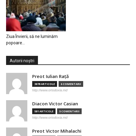
Ziua Învierii, să ne luminăm
popoare…
Autorii noștri
Preot Iulian Raţă
3878 ARTICOLE
6 COMENTARII
http://www.ortodoxia.md
Diacon Victor Casian
581 ARTICOLE
5 COMENTARII
http://www.ortodoxia.md
Preot Victor Mihalachi