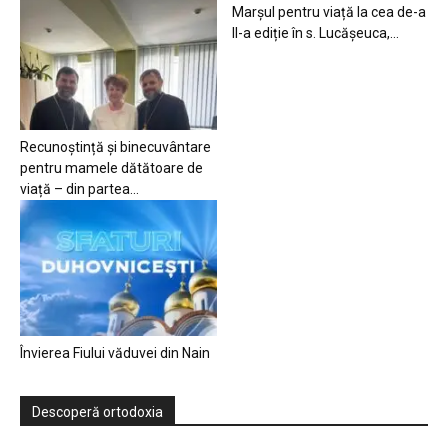
Marșul pentru viață la cea de-a
II-a ediție în s. Lucășeuca,...
Recunoștință și binecuvântare
pentru mamele dătătoare de
viață – din partea...
Învierea Fiului văduvei din Nain
Descoperă ortodoxia