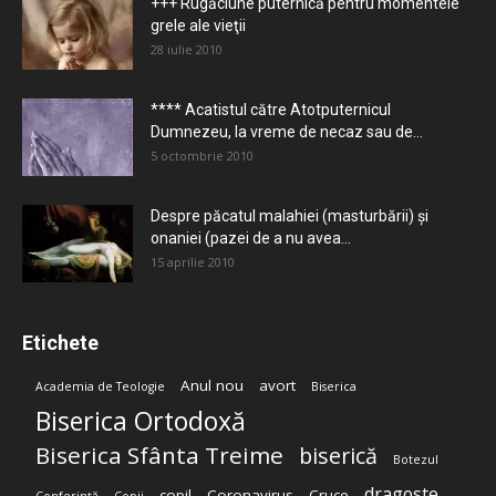
+++ Rugăciune puternică pentru momentele
grele ale vieţii
28 iulie 2010
**** Acatistul către Atotputernicul
Dumnezeu, la vreme de necaz sau de...
5 octombrie 2010
Despre păcatul malahiei (masturbării) şi
onaniei (pazei de a nu avea...
15 aprilie 2010
Etichete
Anul nou
avort
Academia de Teologie
Biserica
Biserica Ortodoxă
Biserica Sfânta Treime
biserică
Botezul
dragoste
copil
Coronavirus
Cruce