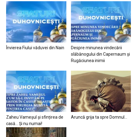
Învierea Fiului văduvei din Nain
Despre minunea vindecării
slăbănogului din Capernaum și
Rugăciunea inimii
Zaheu Vameșul și sfințirea de
Aruncă grija ta spre Domnul…
casă… Și nu numai!