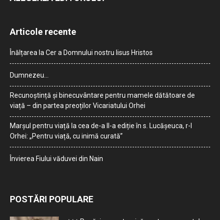
Articole recente
Înălțarea la Cer a Domnului nostru Iisus Hristos
Dumnezeu…
Recunoștință și binecuvântare pentru mamele dătătoare de
viață – din partea preoților Vicariatului Orhei
Marșul pentru viață la cea de-a II-a ediție în s. Lucășeuca, r-l
Orhei: „Pentru viață, cu inimă curată”
Învierea Fiului văduvei din Nain
POSTĂRI POPULARE