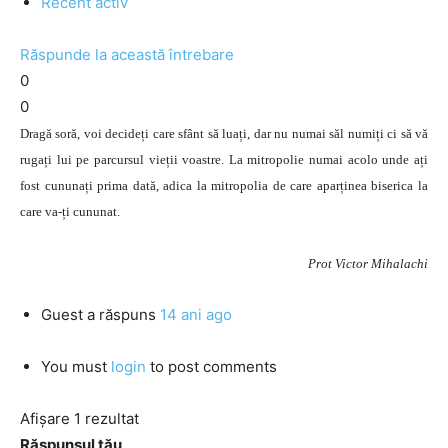
Recent activ
Răspunde la această întrebare
0
0
Dragă soră, voi decideți care sfânt să luați, dar nu numai săl numiți ci să vă
rugați lui pe parcursul vieții voastre. La mitropolie numai acolo unde ați
fost cununați prima dată, adica la mitropolia de care aparținea biserica la
care va-ți cununat.
Prot Victor Mihalachi
Guest
a răspuns
14 ani ago
You must
login
to post comments
Afișare 1 rezultat
Răspunsul tău