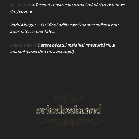
A început construcţia primei mănăstiri ortodoxe
gheorghe
la
din Japonia
Radu Mungiu
Cu Sfinții odihnește Doamne sufletul nou
la
adormitei roabei Tale…
Despre păcatul malahiei (masturbării) şi
Crina Marina
la
onaniei (pazei de a nu avea copii)