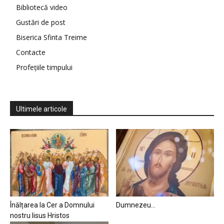
Bibliotecă video
Gustări de post
Biserica Sfinta Treime
Contacte
Profețiile timpului
Ultimele articole
Înălțarea la Cer a Domnului
Dumnezeu…
nostru Iisus Hristos