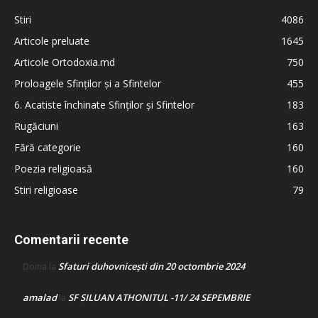
Stiri
4086
Articole preluate
1645
Articole Ortodoxia.md
750
Proloagele Sfinților și a Sfintelor
455
6. Acatiste închinate Sfinților și Sfintelor
183
Rugăciuni
163
Fără categorie
160
Poezia religioasă
160
Stiri religioase
79
Comentarii recente
Sfaturi duhovnicești din 20 octombrie 2024
Doina
la
amalad
SF SILUAN ATHONITUL -11/ 24 SEPEMBRIE
la