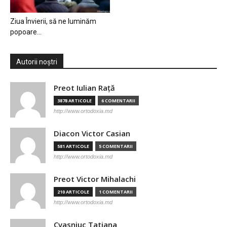
Ziua Învierii, să ne luminăm
popoare…
Autorii noștri
Preot Iulian Raţă
3878 ARTICOLE
6 COMENTARII
http://www.ortodoxia.md
Diacon Victor Casian
581 ARTICOLE
5 COMENTARII
http://www.ortodoxia.md
Preot Victor Mihalachi
210 ARTICOLE
1 COMENTARII
http://www.ortodoxia.md
Cvasniuc Tatiana