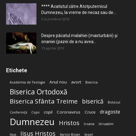
**** Acatistul către Atotputernicul
Dumnezeu, la vreme de necaz sau de...
5 octombrie 2010
Despre păcatul malahiei (masturbării) şi
onaniei (pazei de a nu avea...
15 aprilie 2010
Etichete
Anul nou
avort
Academia de Teologie
Biserica
Biserica Ortodoxă
Biserica Sfânta Treime
biserică
Botezul
dragoste
copil
Coronavirus
Cruce
Conferință
Copii
Dumnezeu
Hristos
Icoana
Ierusalim
Iisus Hristos
Iisus
Ilarion Boian
Israel