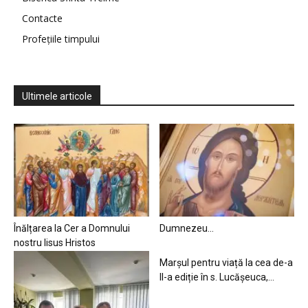
Contacte
Profețiile timpului
Ultimele articole
Înălțarea la Cer a Domnului
Dumnezeu…
nostru Iisus Hristos
Marșul pentru viață la cea de-a
II-a ediție în s. Lucășeuca,...