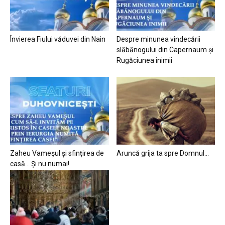
Învierea Fiului văduvei din Nain
Despre minunea vindecării
slăbănogului din Capernaum și
Rugăciunea inimii
Zaheu Vameșul și sfințirea de
Aruncă grija ta spre Domnul…
casă… Și nu numai!