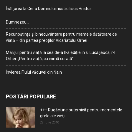
Înălțarea la Cer a Domnului nostru Iisus Hristos
Dumnezeu…
Recunoștință și binecuvântare pentru mamele dătătoare de
viață – din partea preoților Vicariatului Orhei
Marșul pentru viață la cea de-a II-a ediție în s. Lucășeuca, r-l
Orhei: „Pentru viață, cu inimă curată”
Învierea Fiului văduvei din Nain
POSTĂRI POPULARE
+++ Rugăciune puternică pentru momentele
grele ale vieţii
28 iulie 2010