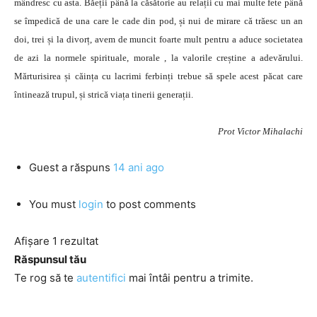
mândresc cu asta. Băeții până la căsătorie au relații cu mai multe fete până
se împedică de una care le cade din pod, și nui de mirare că trăesc un an
doi, trei și la divorț, avem de muncit foarte mult pentru a aduce societatea
de azi la normele spirituale, morale , la valorile creștine a adevărului.
Mărturisirea și căința cu lacrimi ferbinți trebue să spele acest păcat care
întinează trupul, și strică viața tinerii generații.
Prot Victor Mihalachi
Guest
a răspuns
14 ani ago
You must
login
to post comments
Afișare 1 rezultat
Răspunsul tău
Te rog să te
autentifici
mai întâi pentru a trimite.