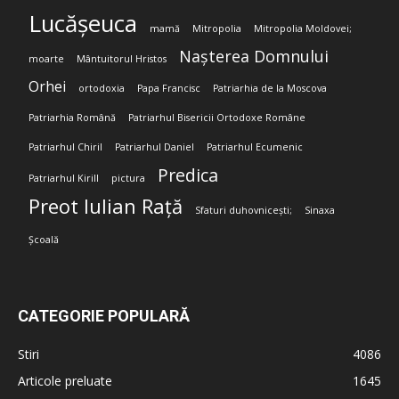
Lucășeuca
mamă
Mitropolia
Mitropolia Moldovei;
Nașterea Domnului
moarte
Mântuitorul Hristos
Orhei
ortodoxia
Papa Francisc
Patriarhia de la Moscova
Patriarhia Română
Patriarhul Bisericii Ortodoxe Române
Patriarhul Chiril
Patriarhul Daniel
Patriarhul Ecumenic
Predica
Patriarhul Kirill
pictura
Preot Iulian Rață
Sfaturi duhovnicești;
Sinaxa
Școală
CATEGORIE POPULARĂ
Stiri
4086
Articole preluate
1645