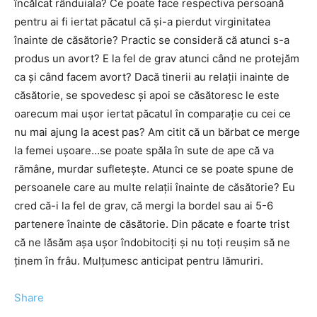
încălcat rânduiala? Ce poate face respectiva persoană
pentru ai fi iertat păcatul că şi-a pierdut virginitatea
înainte de căsătorie? Practic se consideră că atunci s-a
produs un avort? E la fel de grav atunci când ne protejăm
ca şi când facem avort? Dacă tinerii au relaţii inainte de
căsătorie, se spovedesc şi apoi se căsătoresc le este
oarecum mai uşor iertat păcatul în comparaţie cu cei ce
nu mai ajung la acest pas? Am citit că un bărbat ce merge
la femei uşoare…se poate spăla în sute de ape că va
rămâne, murdar sufleteşte. Atunci ce se poate spune de
persoanele care au multe relaţii înainte de căsătorie? Eu
cred că-i la fel de grav, că mergi la bordel sau ai 5-6
partenere înainte de căsătorie. Din păcate e foarte trist
că ne lăsăm aşa uşor îndobitociţi şi nu toţi reuşim să ne
ţinem în frâu. Mulţumesc anticipat pentru lămuriri.
Share