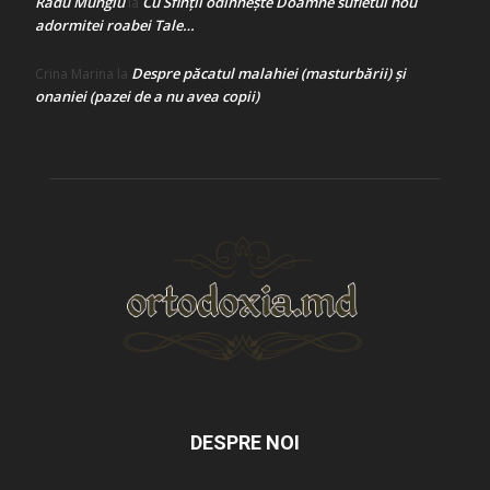
Radu Mungiu
Cu Sfinții odihnește Doamne sufletul nou
la
adormitei roabei Tale…
Despre păcatul malahiei (masturbării) şi
Crina Marina
la
onaniei (pazei de a nu avea copii)
DESPRE NOI