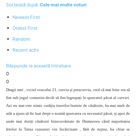
Sortează după:
Cele mai multe voturi
Newest First
Oldest First
Random
Recent activ
Răspunde la această întrebare
0
0
Dragii mei , viciul veacului 21, curvia și preacurvia, cred că mai bine era să
fim sub jugul comunist decât să fim îngropați în spurcatul păcat al curviei.
Azi nu mai este nimic curăția tinerilor înainte de căsătorie, ba mai mult de
atât a ajuns să fie luat drept o normă spurcarea cu necuratul păcat, și apoi de
unde mai doriți căsătorii binecuvântate de Dumnezeu când majoritatea
fetelor la Taina cununiei vin încărcinate , fără de rușine, ba chiar se