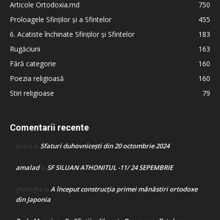
Articole Ortodoxia.md
750
Proloagele Sfinților și a Sfintelor
455
6. Acatiste închinate Sfinților și Sfintelor
183
Rugăciuni
163
Fără categorie
160
Poezia religioasă
160
Stiri religioase
79
Comentarii recente
Sfaturi duhovnicești din 20 octombrie 2024
Doina
la
amalad
SF SILUAN ATHONITUL -11/ 24 SEPEMBRIE
la
A început construcţia primei mănăstiri ortodoxe
gheorghe
la
din Japonia