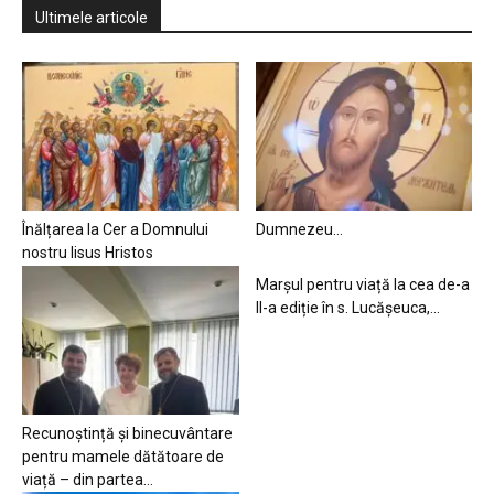
Ultimele articole
Înălțarea la Cer a Domnului
Dumnezeu…
nostru Iisus Hristos
Marșul pentru viață la cea de-a
II-a ediție în s. Lucășeuca,...
Recunoștință și binecuvântare
pentru mamele dătătoare de
viață – din partea...