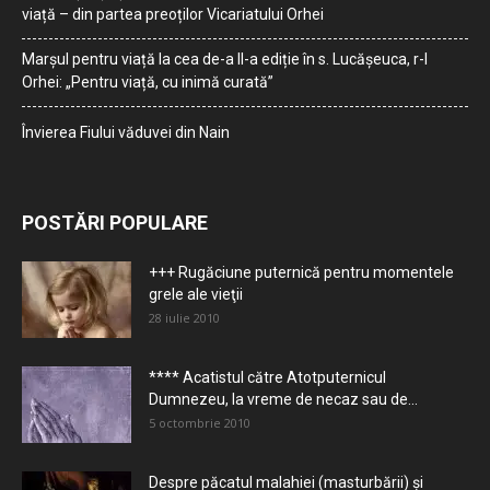
viață – din partea preoților Vicariatului Orhei
Marșul pentru viață la cea de-a II-a ediție în s. Lucășeuca, r-l
Orhei: „Pentru viață, cu inimă curată”
Învierea Fiului văduvei din Nain
POSTĂRI POPULARE
+++ Rugăciune puternică pentru momentele
grele ale vieţii
28 iulie 2010
**** Acatistul către Atotputernicul
Dumnezeu, la vreme de necaz sau de...
5 octombrie 2010
Despre păcatul malahiei (masturbării) şi