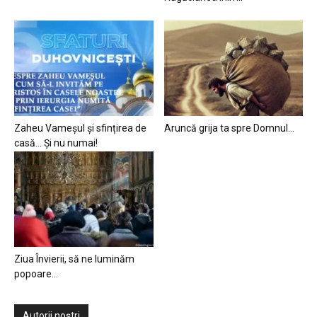
Zaheu Vameșul și sfințirea de
Aruncă grija ta spre Domnul…
casă… Și nu numai!
Ziua Învierii, să ne luminăm
popoare…
Autorii noștri