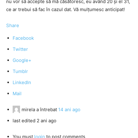
nu vor să accepte să mă căsătoresc, eu având 20 şi el 31,
ce ar trebui să fac în cazul dat. Vă mulţumesc anticipat!
Share
Facebook
Twitter
Google+
Tumblr
LinkedIn
Mail
mirela
a întrebat
14 ani ago
last edited 2 ani ago
You must
login
to post comments