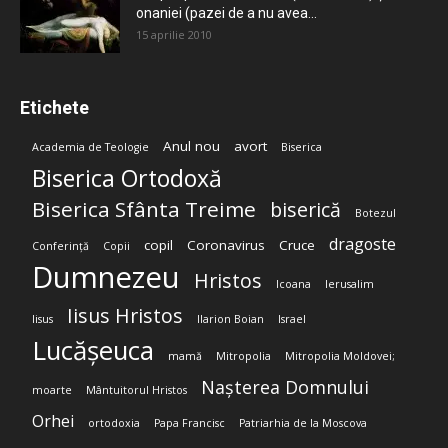
onaniei (pazei de a nu avea...
15 aprilie 2010
Etichete
Anul nou
avort
Academia de Teologie
Biserica
Biserica Ortodoxă
Biserica Sfânta Treime
biserică
Botezul
dragoste
copil
Coronavirus
Cruce
Conferință
Copii
Dumnezeu
Hristos
Icoana
Ierusalim
Iisus Hristos
Iisus
Ilarion Boian
Israel
Lucășeuca
mamă
Mitropolia
Mitropolia Moldovei;
Nașterea Domnului
moarte
Mântuitorul Hristos
Orhei
ortodoxia
Papa Francisc
Patriarhia de la Moscova