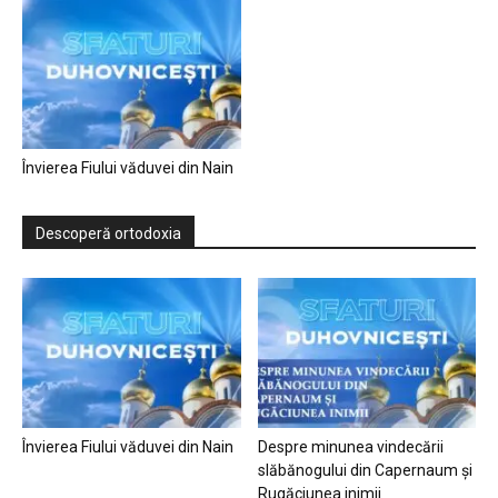
Învierea Fiului văduvei din Nain
Descoperă ortodoxia
Învierea Fiului văduvei din Nain
Despre minunea vindecării
slăbănogului din Capernaum și
Rugăciunea inimii