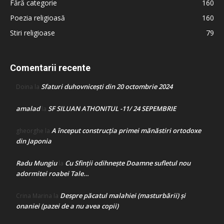
Fără categorie
160
Poezia religioasă
160
Stiri religioase
79
Comentarii recente
Sfaturi duhovnicești din 20 octombrie 2024
Doina
la
amalad
SF SILUAN ATHONITUL -11/ 24 SEPEMBRIE
la
A început construcţia primei mănăstiri ortodoxe
gheorghe
la
din Japonia
Radu Mungiu
Cu Sfinții odihnește Doamne sufletul nou
la
adormitei roabei Tale…
Despre păcatul malahiei (masturbării) şi
Crina Marina
la
onaniei (pazei de a nu avea copii)