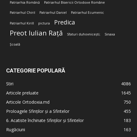
Patriarhia Română
Patriarhul Bisericii Ortodoxe Române
Patriarhul Chiril
Patriarhul Daniel
Patriarhul Ecumenic
Predica
Patriarhul Kirill
pictura
Preot Iulian Rață
Sfaturi duhovnicești;
Sinaxa
Școală
CATEGORIE POPULARĂ
Stiri
4086
Articole preluate
1645
Articole Ortodoxia.md
750
Proloagele Sfinților și a Sfintelor
455
6. Acatiste închinate Sfinților și Sfintelor
183
Rugăciuni
163