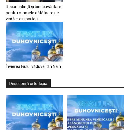
Recunoștință și binecuvântare
pentru mamele dătătoare de
viață – din partea...
Învierea Fiului văduvei din Nain
Descoperă ortodoxia