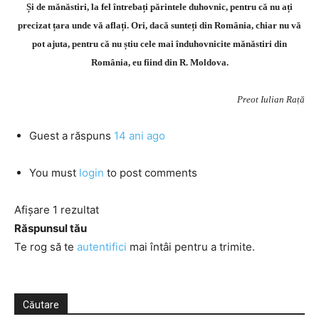
Și de mănăstiri, la fel întrebați părintele duhovnic, pentru că nu ați
precizat țara unde vă aflați. Ori, dacă sunteți din România, chiar nu vă
pot ajuta, pentru că nu știu cele mai înduhovnicite mănăstiri din
România, eu fiind din R. Moldova.
Preot Iulian Rață
Guest
a răspuns
14 ani ago
You must
login
to post comments
Afișare 1 rezultat
Răspunsul tău
Te rog să te
autentifici
mai întâi pentru a trimite.
Căutare