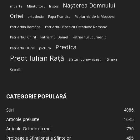
Nașterea Domnului
moarte
Mântuitorul Hristos
Orhei
ortodoxia
Papa Francisc
Patriarhia de la Moscova
Patriarhia Română
Patriarhul Bisericii Ortodoxe Române
Patriarhul Chiril
Patriarhul Daniel
Patriarhul Ecumenic
Predica
Patriarhul Kirill
pictura
Preot Iulian Rață
Sfaturi duhovnicești;
Sinaxa
Școală
CATEGORIE POPULARĂ
Stiri
4086
Articole preluate
1645
Articole Ortodoxia.md
750
Proloagele Sfinților și a Sfintelor
455