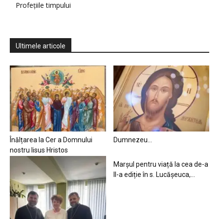
Profețiile timpului
Ultimele articole
Înălțarea la Cer a Domnului
Dumnezeu…
nostru Iisus Hristos
Marșul pentru viață la cea de-a
II-a ediție în s. Lucășeuca,...