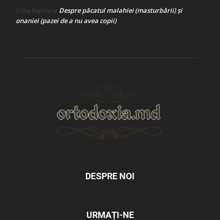
Despre păcatul malahiei (masturbării) şi
Crina Marina
la
onaniei (pazei de a nu avea copii)
DESPRE NOI
URMAȚI-NE