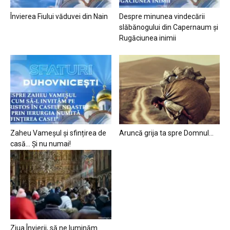
Învierea Fiului văduvei din Nain
Despre minunea vindecării
slăbănogului din Capernaum și
Rugăciunea inimii
Zaheu Vameșul și sfințirea de
Aruncă grija ta spre Domnul…
casă… Și nu numai!
Ziua Învierii, să ne luminăm