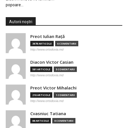
popoare…
Autorii noștri
Preot Iulian Raţă
3878 ARTICOLE
6 COMENTARII
http://www.ortodoxia.md
Diacon Victor Casian
581 ARTICOLE
5 COMENTARII
http://www.ortodoxia.md
Preot Victor Mihalachi
210 ARTICOLE
1 COMENTARII
http://www.ortodoxia.md
Cvasniuc Tatiana
88 ARTICOLE
0 COMENTARII