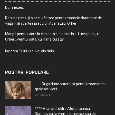
Dumnezeu…
Recunoștință și binecuvântare pentru mamele dătătoare de
viață – din partea preoților Vicariatului Orhei
Marșul pentru viață la cea de-a II-a ediție în s. Lucășeuca, r-l
Orhei: „Pentru viață, cu inimă curată”
Învierea Fiului văduvei din Nain
POSTĂRI POPULARE
+++ Rugăciune puternică pentru momentele
grele ale vieţii
28 iulie 2010
**** Acatistul către Atotputernicul
Dumnezeu, la vreme de necaz sau de...