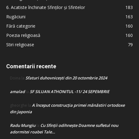
6. Acatiste închinate Sfinților și Sfintelor
183
Rugăciuni
163
Fără categorie
160
Poezia religioasă
160
Stiri religioase
79
Comentarii recente
Sfaturi duhovnicești din 20 octombrie 2024
Doina
la
amalad
SF SILUAN ATHONITUL -11/ 24 SEPEMBRIE
la
A început construcţia primei mănăstiri ortodoxe
gheorghe
la
din Japonia
Radu Mungiu
Cu Sfinții odihnește Doamne sufletul nou
la
adormitei roabei Tale…