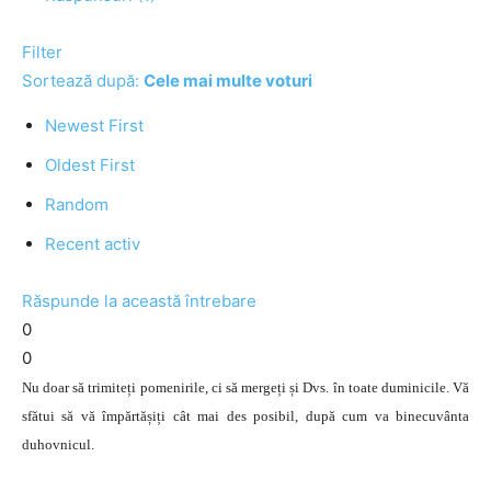
Filter
Sortează după:
Cele mai multe voturi
Newest First
Oldest First
Random
Recent activ
Răspunde la această întrebare
0
0
Nu doar să trimiteți pomenirile, ci să mergeți și Dvs. în toate duminicile. Vă
sfătui să vă împărtășiți cât mai des posibil, după cum va binecuvânta
duhovnicul.