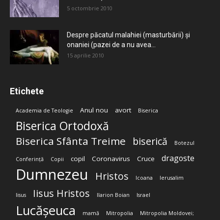
5 octombrie 2010
Despre păcatul malahiei (masturbării) şi
onaniei (pazei de a nu avea...
15 aprilie 2010
Etichete
Anul nou
avort
Academia de Teologie
Biserica
Biserica Ortodoxă
Biserica Sfânta Treime
biserică
Botezul
dragoste
copil
Coronavirus
Cruce
Conferință
Copii
Dumnezeu
Hristos
Icoana
Ierusalim
Iisus Hristos
Iisus
Ilarion Boian
Israel
Lucășeuca
mamă
Mitropolia
Mitropolia Moldovei;