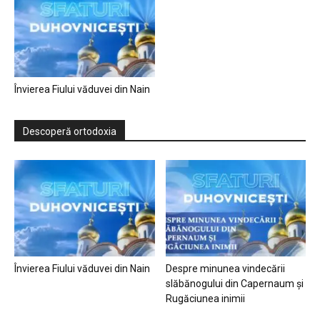
Învierea Fiului văduvei din Nain
Descoperă ortodoxia
Învierea Fiului văduvei din Nain
Despre minunea vindecării
slăbănogului din Capernaum și
Rugăciunea inimii