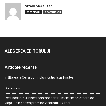
Vitalii Mereutanu
23 ARTICOLE
0 COMENTARII
ALEGEREA EDITORULUI
Articole recente
Înălțarea la Cer a Domnului nostru Iisus Hristos
Dumnezeu…
Recunoștință și binecuvântare pentru mamele dătătoare de
viață – din partea preoților Vicariatului Orhei