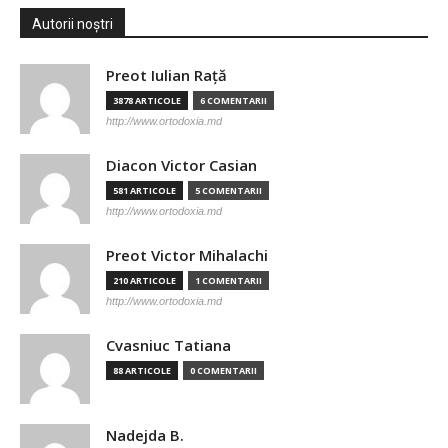
Autorii noștri
Preot Iulian Raţă
3878 ARTICOLE
6 COMENTARII
http://www.ortodoxia.md
Diacon Victor Casian
581 ARTICOLE
5 COMENTARII
http://www.ortodoxia.md
Preot Victor Mihalachi
210 ARTICOLE
1 COMENTARII
http://www.ortodoxia.md
Cvasniuc Tatiana
88 ARTICOLE
0 COMENTARII
Nadejda B.