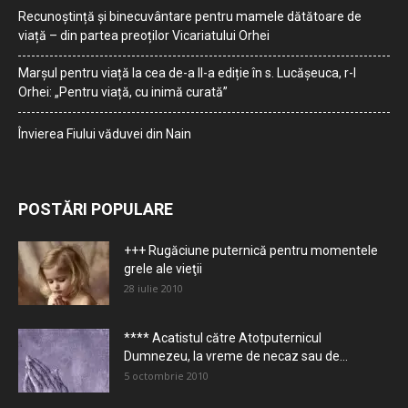
Recunoștință și binecuvântare pentru mamele dătătoare de
viață – din partea preoților Vicariatului Orhei
Marșul pentru viață la cea de-a II-a ediție în s. Lucășeuca, r-l
Orhei: „Pentru viață, cu inimă curată”
Învierea Fiului văduvei din Nain
POSTĂRI POPULARE
+++ Rugăciune puternică pentru momentele
grele ale vieţii
28 iulie 2010
**** Acatistul către Atotputernicul
Dumnezeu, la vreme de necaz sau de...
5 octombrie 2010