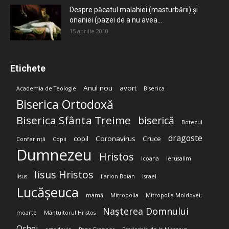
Despre păcatul malahiei (masturbării) şi
onaniei (pazei de a nu avea...
15 aprilie 2010
Etichete
Anul nou
avort
Academia de Teologie
Biserica
Biserica Ortodoxă
Biserica Sfânta Treime
biserică
Botezul
dragoste
copil
Coronavirus
Cruce
Conferință
Copii
Dumnezeu
Hristos
Icoana
Ierusalim
Iisus Hristos
Iisus
Ilarion Boian
Israel
Lucășeuca
mamă
Mitropolia
Mitropolia Moldovei;
Nașterea Domnului
moarte
Mântuitorul Hristos
Orhei