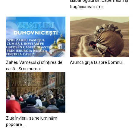
slăbănogului din Capernaum și
Rugăciunea inimii
Zaheu Vameșul și sfințirea de
Aruncă grija ta spre Domnul…
casă… Și nu numai!
Ziua Învierii, să ne luminăm
popoare…