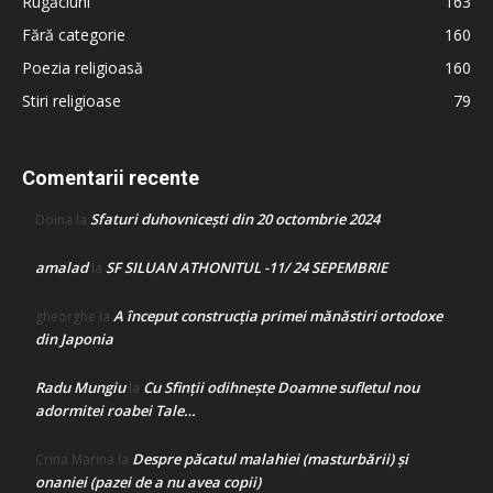
Rugăciuni
163
Fără categorie
160
Poezia religioasă
160
Stiri religioase
79
Comentarii recente
Sfaturi duhovnicești din 20 octombrie 2024
Doina
la
amalad
SF SILUAN ATHONITUL -11/ 24 SEPEMBRIE
la
A început construcţia primei mănăstiri ortodoxe
gheorghe
la
din Japonia
Radu Mungiu
Cu Sfinții odihnește Doamne sufletul nou
la
adormitei roabei Tale…
Despre păcatul malahiei (masturbării) şi
Crina Marina
la
onaniei (pazei de a nu avea copii)