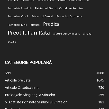
ortodoxia
Papa Francisc
Patriarhia de la Moscova
Patriarhia Română
Patriarhul Bisericii Ortodoxe Române
Patriarhul Chiril
Patriarhul Daniel
Patriarhul Ecumenic
Predica
Patriarhul Kirill
pictura
Preot Iulian Rață
Sfaturi duhovnicești;
Sinaxa
Școală
CATEGORIE POPULARĂ
Stiri
4086
Articole preluate
1645
Articole Ortodoxia.md
750
Proloagele Sfinților și a Sfintelor
455
6. Acatiste închinate Sfinților și Sfintelor
183