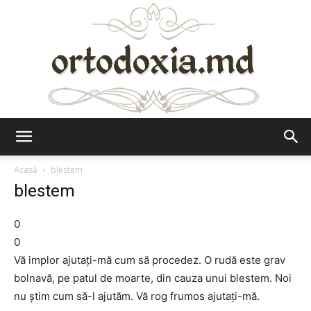
Ortodoxia.md
Acasă
blestem
blestem
0
0
Vă implor ajutaţi-mă cum să procedez. O rudă este grav
bolnavă, pe patul de moarte, din cauza unui blestem. Noi
nu ştim cum să-l ajutăm. Vă rog frumos ajutaţi-mă.