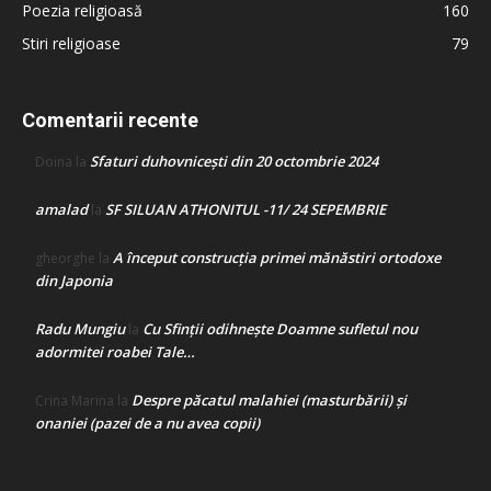
Poezia religioasă
160
Stiri religioase
79
Comentarii recente
Sfaturi duhovnicești din 20 octombrie 2024
Doina
la
amalad
SF SILUAN ATHONITUL -11/ 24 SEPEMBRIE
la
A început construcţia primei mănăstiri ortodoxe
gheorghe
la
din Japonia
Radu Mungiu
Cu Sfinții odihnește Doamne sufletul nou
la
adormitei roabei Tale…
Despre păcatul malahiei (masturbării) şi
Crina Marina
la
onaniei (pazei de a nu avea copii)