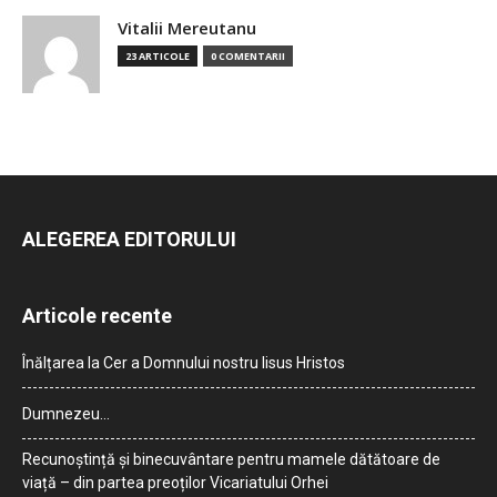
Vitalii Mereutanu
23 ARTICOLE
0 COMENTARII
ALEGEREA EDITORULUI
Articole recente
Înălțarea la Cer a Domnului nostru Iisus Hristos
Dumnezeu…
Recunoștință și binecuvântare pentru mamele dătătoare de
viață – din partea preoților Vicariatului Orhei