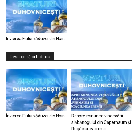
Învierea Fiului văduvei din Nain
Descoperă ortodoxia
Învierea Fiului văduvei din Nain
Despre minunea vindecării
slăbănogului din Capernaum și
Rugăciunea inimii