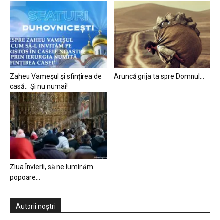
Zaheu Vameșul și sfințirea de
Aruncă grija ta spre Domnul…
casă… Și nu numai!
Ziua Învierii, să ne luminăm
popoare…
Autorii noștri