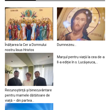
Înălțarea la Cer a Domnului
Dumnezeu…
nostru Iisus Hristos
Marșul pentru viață la cea de-a
II-a ediție în s. Lucășeuca,...
Recunoștință și binecuvântare
pentru mamele dătătoare de
viață – din partea...