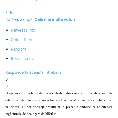
Filter
Sortează după:
Cele mai multe voturi
Newest First
Oldest First
Random
Recent activ
Răspunde la această întrebare
0
0
Dragă soră, nu poți ști din cauza blestemului sau a altor păcate acea rudă
este la pat, dar dacă știți cine a fost acel care la blăstămat sau el a blăstămat
pe cineva, atunci chemați preotul și în prezența ambilor să le citească
rugăciunile de dezlegare de blăstăm.