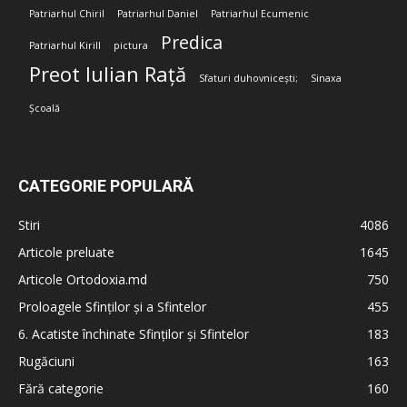
Patriarhul Chiril
Patriarhul Daniel
Patriarhul Ecumenic
Predica
Patriarhul Kirill
pictura
Preot Iulian Rață
Sfaturi duhovnicești;
Sinaxa
Școală
CATEGORIE POPULARĂ
Stiri
4086
Articole preluate
1645
Articole Ortodoxia.md
750
Proloagele Sfinților și a Sfintelor
455
6. Acatiste închinate Sfinților și Sfintelor
183
Rugăciuni
163
Fără categorie
160