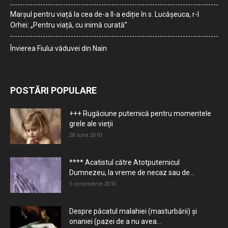
Marșul pentru viață la cea de-a II-a ediție în s. Lucășeuca, r-l
Orhei: „Pentru viață, cu inimă curată”
Învierea Fiului văduvei din Nain
POSTĂRI POPULARE
+++ Rugăciune puternică pentru momentele
grele ale vieţii
28 iulie 2010
**** Acatistul către Atotputernicul
Dumnezeu, la vreme de necaz sau de...
5 octombrie 2010
Despre păcatul malahiei (masturbării) şi
onaniei (pazei de a nu avea...