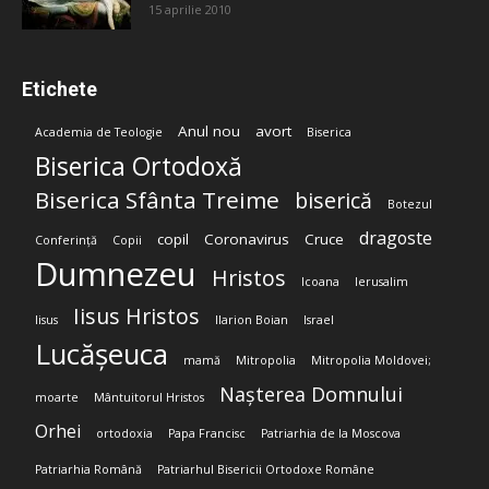
15 aprilie 2010
Etichete
Anul nou
avort
Academia de Teologie
Biserica
Biserica Ortodoxă
Biserica Sfânta Treime
biserică
Botezul
dragoste
copil
Coronavirus
Cruce
Conferință
Copii
Dumnezeu
Hristos
Icoana
Ierusalim
Iisus Hristos
Iisus
Ilarion Boian
Israel
Lucășeuca
mamă
Mitropolia
Mitropolia Moldovei;
Nașterea Domnului
moarte
Mântuitorul Hristos
Orhei
ortodoxia
Papa Francisc
Patriarhia de la Moscova
Patriarhia Română
Patriarhul Bisericii Ortodoxe Române