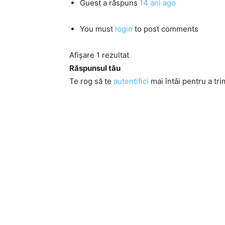
Guest
a răspuns
14 ani ago
You must
login
to post comments
Afișare 1 rezultat
Răspunsul tău
Te rog să te
autentifici
mai întâi pentru a tri