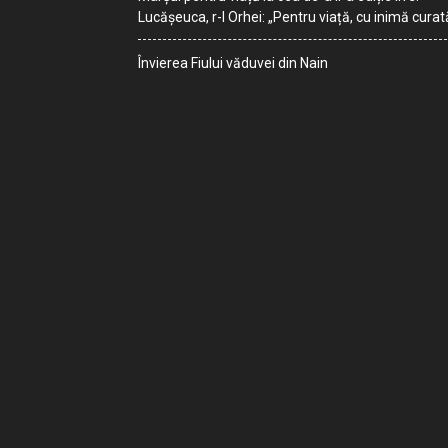
Lucășeuca, r-l Orhei: „Pentru viață, cu inimă curat
Învierea Fiului văduvei din Nain