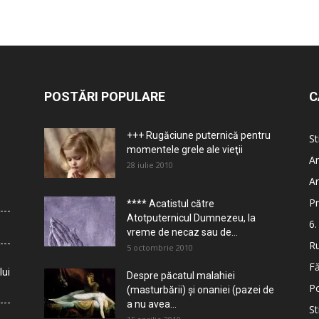
POSTĂRI POPULARE
C
+++ Rugăciune puternică pentru
St
momentele grele ale vieţii
Ar
28 iulie 2010
Ar
Pr
**** Acatistul către
Atotputernicul Dumnezeu, la
6.
vreme de necaz sau de...
Ru
5 octombrie 2010
Fă
lui
Despre păcatul malahiei
Po
(masturbării) şi onaniei (pazei de
a nu avea...
St