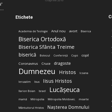
15 aprilie 2010
ă”
C
Etichete
Anul nou
avort
Academia de Teologie
Biserica
Biserica Ortodoxă
Biserica Sfânta Treime
biserică
copil
Botezul
Conferință
Copii
dragoste
Coronavirus
Cruce
Dumnezeu
Hristos
Icoana
Iisus Hristos
Ierusalim
Iisus
Lucășeuca
Ilarion Boian
Israel
mamă
Mitropolia
Mitropolia Moldovei;
moarte
Nașterea Domnului
Mântuitorul Hristos