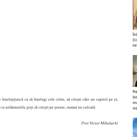
În
Do
Hr
Re
bi
nțelepțiască ca să înțelegi cele citite, să citești câte un capitol pe zi,
ma
 cu nelămuririlr, poți să citești pe șezute, numai nu culcată.
vi
Prot Victor Mihalachi