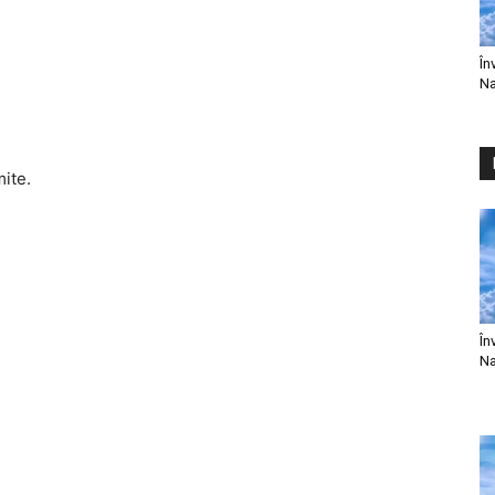
În
Na
mite.
În
Na