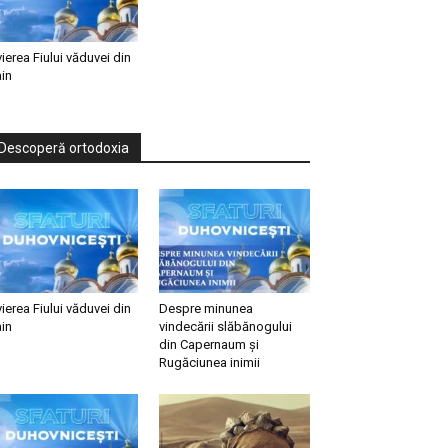
vierea Fiului văduvei din
in
Descoperă ortodoxia
vierea Fiului văduvei din
Despre minunea
in
vindecării slăbănogului
din Capernaum și
Rugăciunea inimii