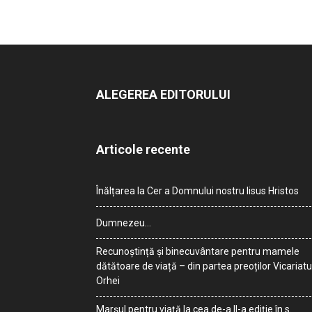
ALEGEREA EDITORULUI
Articole recente
Înălțarea la Cer a Domnului nostru Iisus Hristos
Dumnezeu…
Recunoștință și binecuvântare pentru mamele
dătătoare de viață – din partea preoților Vicariatu
Orhei
Marșul pentru viață la cea de-a II-a ediție în s.