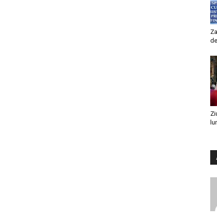
Za
de
Zi
lu