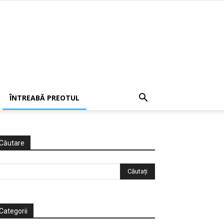
ÎNTREABĂ PREOTUL
Căutare
Categorii