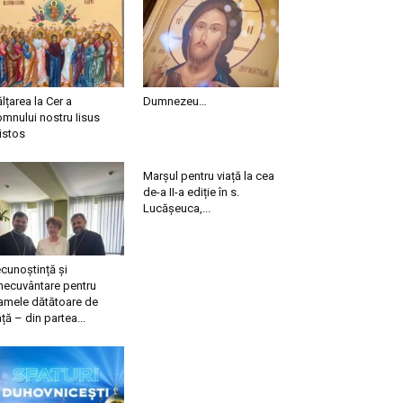
ălțarea la Cer a
Dumnezeu…
mnului nostru Iisus
istos
Marșul pentru viață la cea
de-a II-a ediție în s.
Lucășeuca,...
cunoștință și
necuvântare pentru
mele dătătoare de
ață – din partea...