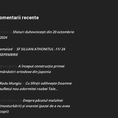
omentarii recente
Sfaturi duhovnicești din 20 octombrie
Doina
la
2024
amalad
SF SILUAN ATHONITUL -11/ 24
la
SEPEMBRIE
A început construcţia primei
gheorghe
la
mănăstiri ortodoxe din Japonia
Radu Mungiu
Cu Sfinții odihnește Doamne
la
sufletul nou adormitei roabei Tale…
Despre păcatul malahiei
Crina Marina
la
(masturbării) şi onaniei (pazei de a nu avea
copii)