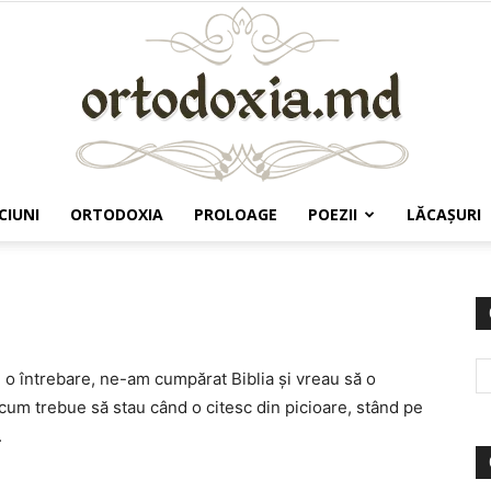
CIUNI
ORTODOXIA
PROLOAGE
POEZII
LĂCAŞURI
Ortodoxia.md
 o întrebare, ne-am cumpărat Biblia şi vreau să o
, cum trebue să stau când o citesc din picioare, stând pe
.