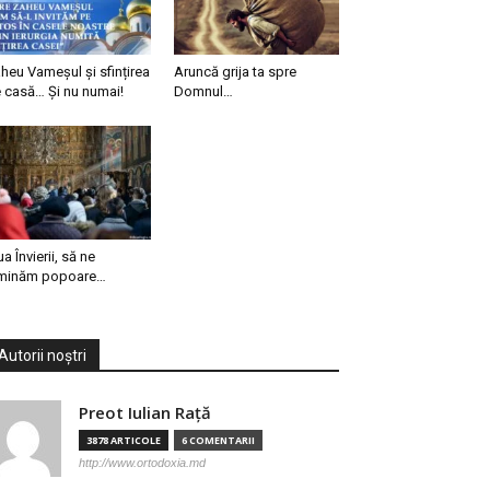
heu Vameșul și sfințirea
Aruncă grija ta spre
 casă… Și nu numai!
Domnul…
ua Învierii, să ne
minăm popoare…
Autorii noștri
Preot Iulian Raţă
3878 ARTICOLE
6 COMENTARII
http://www.ortodoxia.md