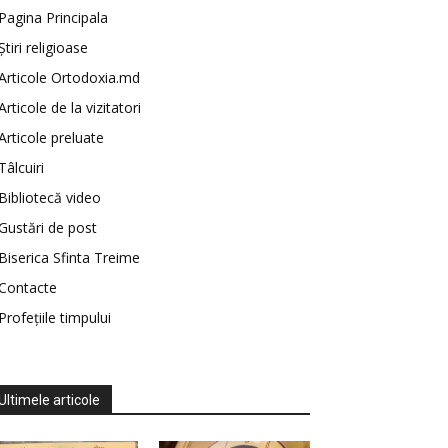
Pagina Principala
Știri religioase
Articole Ortodoxia.md
Articole de la vizitatori
Articole preluate
Tâlcuiri
Bibliotecă video
Gustări de post
Biserica Sfinta Treime
Contacte
Profețiile timpului
Ultimele articole