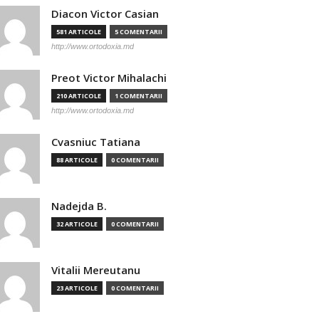
Diacon Victor Casian
581 ARTICOLE
5 COMENTARII
http://www.ortodoxia.md
Preot Victor Mihalachi
210 ARTICOLE
1 COMENTARII
http://www.ortodoxia.md
Cvasniuc Tatiana
88 ARTICOLE
0 COMENTARII
Nadejda B.
32 ARTICOLE
0 COMENTARII
Vitalii Mereutanu
23 ARTICOLE
0 COMENTARII