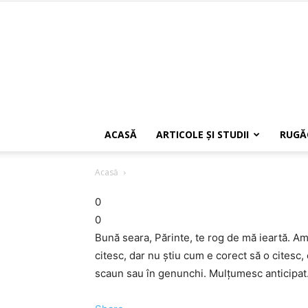
ACASĂ
ARTICOLE ŞI STUDII
RUGĂ
Acasă
0
0
Bună seara, Părinte, te rog de mă ieartă. Am
citesc, dar nu ştiu cum e corect să o citesc
scaun sau în genunchi. Mulţumesc anticipat