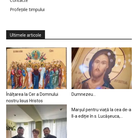
Contacte
Profețiile timpului
Ultimele articole
Înălțarea la Cer a Domnului
Dumnezeu…
nostru Iisus Hristos
Marșul pentru viață la cea de-a
II-a ediție în s. Lucășeuca,...