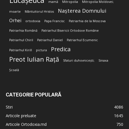
Lucășeuca
mamă
Mitropolia
Mitropolia Moldovei;
Nașterea Domnului
moarte
Mântuitorul Hristos
Orhei
ortodoxia
Papa Francisc
Patriarhia de la Moscova
Patriarhia Română
Patriarhul Bisericii Ortodoxe Române
Patriarhul Chiril
Patriarhul Daniel
Patriarhul Ecumenic
Predica
Patriarhul Kirill
pictura
Preot Iulian Rață
Sfaturi duhovnicești;
Sinaxa
Școală
CATEGORIE POPULARĂ
Stiri
4086
Articole preluate
1645
Articole Ortodoxia.md
750