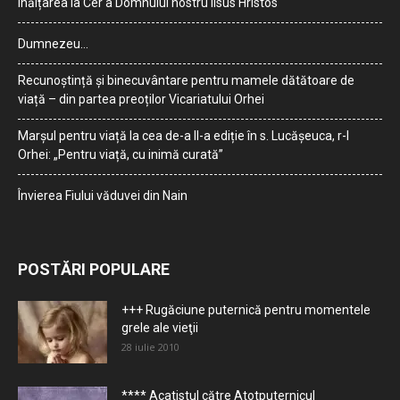
Înălțarea la Cer a Domnului nostru Iisus Hristos
Dumnezeu…
Recunoștință și binecuvântare pentru mamele dătătoare de
viață – din partea preoților Vicariatului Orhei
Marșul pentru viață la cea de-a II-a ediție în s. Lucășeuca, r-l
Orhei: „Pentru viață, cu inimă curată”
Învierea Fiului văduvei din Nain
POSTĂRI POPULARE
+++ Rugăciune puternică pentru momentele
grele ale vieţii
28 iulie 2010
**** Acatistul către Atotputernicul