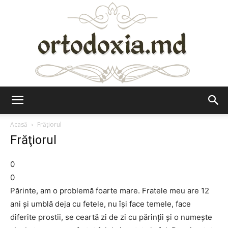
Ortodoxia.md
Acasă
Frăţiorul
Frăţiorul
0
0
Părinte, am o problemă foarte mare. Fratele meu are 12
ani şi umblă deja cu fetele, nu îşi face temele, face
diferite prostii, se ceartă zi de zi cu părinţii şi o numeşte