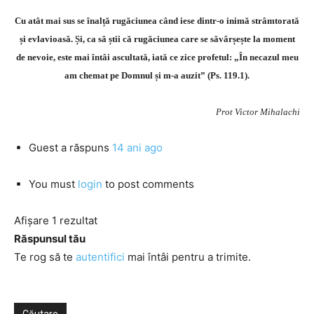
Cu atât mai sus se înalță rugăciunea când iese dintr-o inimă strâmtorată
și evlavioasă. Și, ca să știi că rugăciunea care se săvârșește la moment
de nevoie, este mai întâi ascultată, iată ce zice profetul: „În necazul meu
am chemat pe Domnul și m-a auzit” (Ps. 119.1).
Prot Victor Mihalachi
Guest
a răspuns
14 ani ago
You must
login
to post comments
Afișare 1 rezultat
Răspunsul tău
Te rog să te
autentifici
mai întâi pentru a trimite.