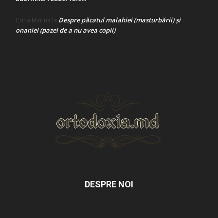
Despre păcatul malahiei (masturbării) şi
Crina Marina
la
onaniei (pazei de a nu avea copii)
DESPRE NOI