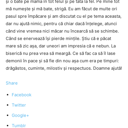
şi o bate pe mama în tot felul şi pe tata la fel. Pe mine tot
mă numeşte şi mă bate, strigă. Eu am făcut de multe ori
pasul spre împăcare şi am discutat cu el pe tema aceasta,
dar nu ajută nimic, pentru că chiar dacă înţelege, atunci
când vine vremea nici măcar nu încearcă să se schimbe.
Când se enervează îşi pierde minţile. Ştiu că e păcat
mare să zic aşa, dar uneori am impresia că e nebun. La
biserică nu prea vrea să meargă. Ce să fac ca să îl lase
demonii în pace şi să fie din nou aşa cum era pe timpuri:
drăgăstos, cuminte, milostiv şi respectuos. Doamne ajută!
Share
Facebook
Twitter
Google+
Tumblr