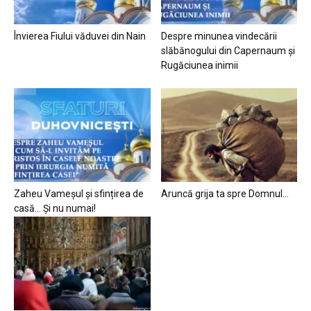
Învierea Fiului văduvei din Nain
Despre minunea vindecării
slăbănogului din Capernaum și
Rugăciunea inimii
Zaheu Vameșul și sfințirea de
Aruncă grija ta spre Domnul…
casă… Și nu numai!