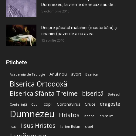
Dumnezeu, la vreme de necaz sau de...
5 octombrie 2010
Despre păcatul malahiei (masturbării) şi
onaniei (pazei de a nu avea...
15 aprilie 2010
Etichete
Anul nou
avort
Academia de Teologie
Biserica
Biserica Ortodoxă
Biserica Sfânta Treime
biserică
Botezul
dragoste
copil
Coronavirus
Cruce
Conferință
Copii
Dumnezeu
Hristos
Icoana
Ierusalim
Iisus Hristos
Iisus
Ilarion Boian
Israel