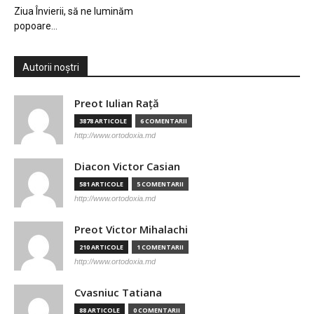
Ziua Învierii, să ne luminăm
popoare…
Autorii noștri
Preot Iulian Raţă
3878 ARTICOLE
6 COMENTARII
http://www.ortodoxia.md
Diacon Victor Casian
581 ARTICOLE
5 COMENTARII
http://www.ortodoxia.md
Preot Victor Mihalachi
210 ARTICOLE
1 COMENTARII
http://www.ortodoxia.md
Cvasniuc Tatiana
88 ARTICOLE
0 COMENTARII