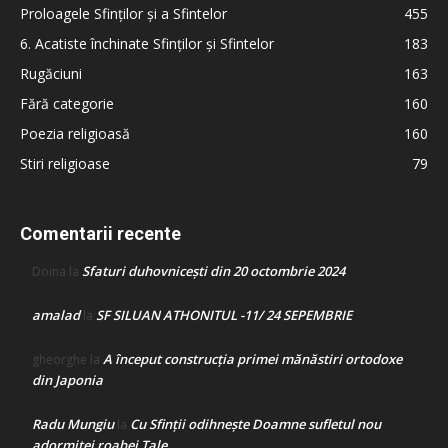
Proloagele Sfinților și a Sfintelor
455
6. Acatiste închinate Sfinților și Sfintelor
183
Rugăciuni
163
Fără categorie
160
Poezia religioasă
160
Stiri religioase
79
Comentarii recente
Sfaturi duhovnicești din 20 octombrie 2024
Doina
la
amalad
SF SILUAN ATHONITUL -11/ 24 SEPEMBRIE
la
A început construcţia primei mănăstiri ortodoxe
gheorghe
la
din Japonia
Radu Mungiu
Cu Sfinții odihnește Doamne sufletul nou
la
adormitei roabei Tale…