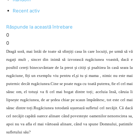
Recent activ
Răspunde la această întrebare
0
0
Dragă soră, mai întâi de toate să sfințiți casa în care locuiți, pe urmă să vă
rugați mult , sincer din inimă să izvorască rugăciunea voastră, dacă e
posibil cereți binecuvântare de la preot și citiți și psaltirea în casă seara la
rugăciune, fiți un exemplu viu pentru el,și tu și mama , nimic nu este mai
puternic decât rugăciunea.Cine se poate ruga cu toată puterea, fie el cel mai
sărac om, el totuși va fi cel mai bogat dintre toți; aceluia însă, căruia îi
lipsește rugăciunea, de ar ședea chiar pe scaun împărătesc, tot este cel mai
sărac dintre toți.Rugăciunea totodată ușurează sufletul cel necăjit. Că dacă
cel necăjit capătă oarece alinare când povestește oamenilor nenorocirea sa,
apoi nu va afla el mai vârtoasă alinare, când va spune Domnului, patimile
sufletului său?