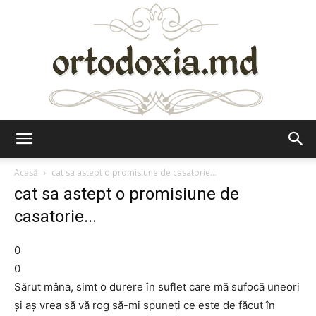
Ortodoxia.md
Acasă
cat sa astept o promisiune de casatorie...
cat sa astept o promisiune de
casatorie...
0
0
Sărut mâna, simt o durere în suflet care mă sufocă uneori
şi aş vrea să vă rog să-mi spuneţi ce este de făcut în