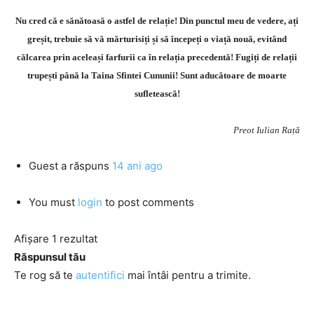
Nu cred că e sănătoasă o astfel de relație! Din punctul meu de vedere, ați
greșit, trebuie să vă mărturisiți și să începeți o viață nouă, evitând
călcarea prin aceleași farfurii ca în relația precedentă! Fugiți de relații
trupești până la Taina Sfintei Cununii! Sunt aducătoare de moarte
sufletească!
Preot Iulian Rață
Guest
a răspuns
14 ani ago
You must
login
to post comments
Afișare 1 rezultat
Răspunsul tău
Te rog să te
autentifici
mai întâi pentru a trimite.