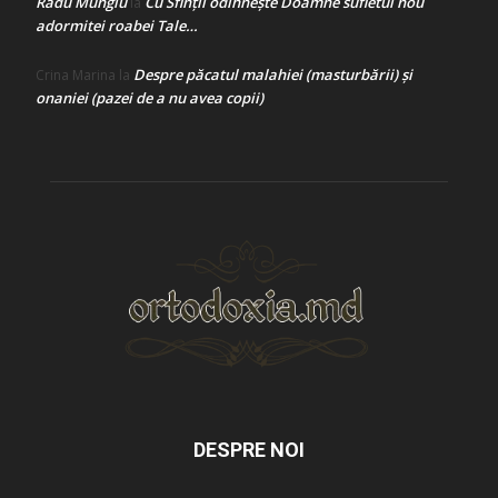
Radu Mungiu
Cu Sfinții odihnește Doamne sufletul nou
la
adormitei roabei Tale…
Despre păcatul malahiei (masturbării) şi
Crina Marina
la
onaniei (pazei de a nu avea copii)
DESPRE NOI