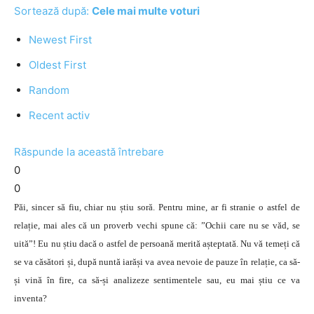
Sortează după:
Cele mai multe voturi
Newest First
Oldest First
Random
Recent activ
Răspunde la această întrebare
0
0
Păi, sincer să fiu, chiar nu știu soră. Pentru mine, ar fi stranie o astfel de
relație, mai ales că un proverb vechi spune că: ”Ochii care nu se văd, se
uită”! Eu nu știu dacă o astfel de persoană merită așteptată. Nu vă temeți că
se va căsători și, după nuntă iarăși va avea nevoie de pauze în relație, ca să-
și vină în fire, ca să-și analizeze sentimentele sau, eu mai știu ce va
inventa?