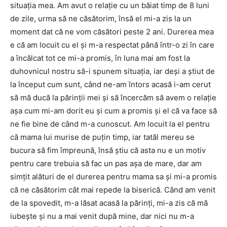
situaţia mea. Am avut o relaţie cu un băiat timp de 8 luni
de zile, urma să ne căsătorim, însă el mi-a zis la un
moment dat că ne vom căsători peste 2 ani. Durerea mea
e că am locuit cu el şi m-a respectat până într-o zi în care
a încălcat tot ce mi-a promis, în luna mai am fost la
duhovnicul nostru să-i spunem situaţia, iar deşi a ştiut de
la început cum sunt, când ne-am întors acasă i-am cerut
să mă ducă la părinţii mei şi să încercăm să avem o relaţie
aşa cum mi-am dorit eu şi cum a promis şi el că va face să
ne fie bine de când m-a cunoscut. Am locuit la el pentru
că mama lui murise de puţin timp, iar tatăl mereu se
bucura să fim împreună, însă ştiu că asta nu e un motiv
pentru care trebuia să fac un pas aşa de mare, dar am
simţit alături de el durerea pentru mama sa şi mi-a promis
că ne căsătorim cât mai repede la biserică. Când am venit
de la spovedit, m-a lăsat acasă la părinţi, mi-a zis că mă
iubeşte şi nu a mai venit după mine, dar nici nu m-a