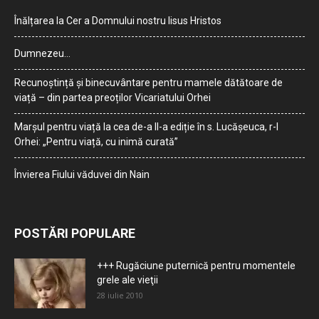
Înălțarea la Cer a Domnului nostru Iisus Hristos
Dumnezeu…
Recunoștință și binecuvântare pentru mamele dătătoare de
viață – din partea preoților Vicariatului Orhei
Marșul pentru viață la cea de-a II-a ediție în s. Lucășeuca, r-l
Orhei: „Pentru viață, cu inimă curată”
Învierea Fiului văduvei din Nain
POSTĂRI POPULARE
+++ Rugăciune puternică pentru momentele
grele ale vieţii
28 iulie 2010