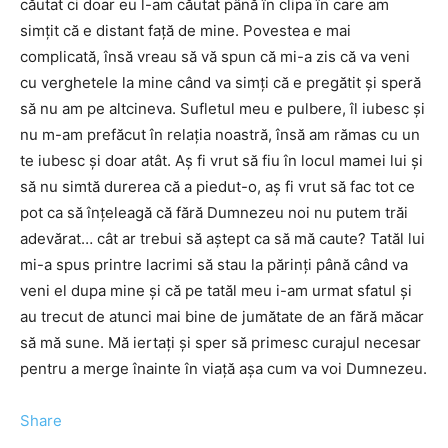
căutat ci doar eu l-am căutat până în clipa în care am
simţit că e distant faţă de mine. Povestea e mai
complicată, însă vreau să vă spun că mi-a zis că va veni
cu verghetele la mine când va simţi că e pregătit şi speră
să nu am pe altcineva. Sufletul meu e pulbere, îl iubesc şi
nu m-am prefăcut în relaţia noastră, însă am rămas cu un
te iubesc şi doar atât. Aş fi vrut să fiu în locul mamei lui şi
să nu simtă durerea că a piedut-o, aş fi vrut să fac tot ce
pot ca să înţeleagă că fără Dumnezeu noi nu putem trăi
adevărat… cât ar trebui să aştept ca să mă caute? Tatăl lui
mi-a spus printre lacrimi să stau la părinţi până când va
veni el dupa mine şi că pe tatăl meu i-am urmat sfatul şi
au trecut de atunci mai bine de jumătate de an fără măcar
să mă sune. Mă iertaţi şi sper să primesc curajul necesar
pentru a merge înainte în viaţă aşa cum va voi Dumnezeu.
Share