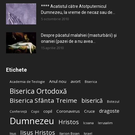
**** Acatistul către Atotputernicul
Dumnezeu, la vreme de necaz sau de...
5 octombrie 2010
Despre păcatul malahiei (masturbării) şi
onaniei (pazei de a nu avea...
15 aprilie 2010
Etichete
Anul nou
avort
Academia de Teologie
Biserica
Biserica Ortodoxă
Biserica Sfânta Treime
biserică
Botezul
dragoste
copil
Coronavirus
Cruce
Conferință
Copii
Dumnezeu
Hristos
Icoana
Ierusalim
Iisus Hristos
Iisus
Ilarion Boian
Israel