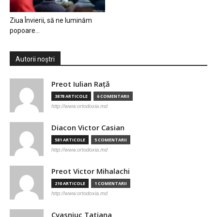
Ziua Învierii, să ne luminăm
popoare…
Autorii noștri
Preot Iulian Raţă
3878 ARTICOLE
6 COMENTARII
http://www.ortodoxia.md
Diacon Victor Casian
581 ARTICOLE
5 COMENTARII
http://www.ortodoxia.md
Preot Victor Mihalachi
210 ARTICOLE
1 COMENTARII
http://www.ortodoxia.md
Cvasniuc Tatiana