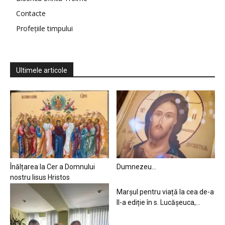
Contacte
Profețiile timpului
Ultimele articole
Înălțarea la Cer a Domnului
Dumnezeu…
nostru Iisus Hristos
Marșul pentru viață la cea de-a
II-a ediție în s. Lucășeuca,...