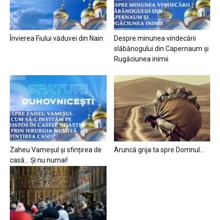
Învierea Fiului văduvei din Nain
Despre minunea vindecării
slăbănogului din Capernaum și
Rugăciunea inimii
Zaheu Vameșul și sfințirea de
Aruncă grija ta spre Domnul…
casă… Și nu numai!