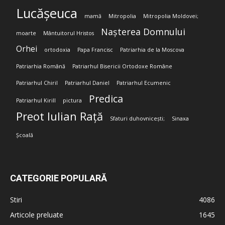
Lucășeuca
mamă
Mitropolia
Mitropolia Moldovei;
Nașterea Domnului
moarte
Mântuitorul Hristos
Orhei
ortodoxia
Papa Francisc
Patriarhia de la Moscova
Patriarhia Română
Patriarhul Bisericii Ortodoxe Române
Patriarhul Chiril
Patriarhul Daniel
Patriarhul Ecumenic
Predica
Patriarhul Kirill
pictura
Preot Iulian Rață
Sfaturi duhovnicești;
Sinaxa
Școală
CATEGORIE POPULARĂ
Stiri
4086
Articole preluate
1645