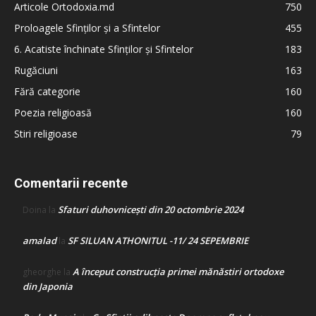
Articole Ortodoxia.md
750
Proloagele Sfinților și a Sfintelor
455
6. Acatiste închinate Sfinților și Sfintelor
183
Rugăciuni
163
Fără categorie
160
Poezia religioasă
160
Stiri religioase
79
Comentarii recente
Sfaturi duhovnicești din 20 octombrie 2024
Doina
la
amalad
SF SILUAN ATHONITUL -11/ 24 SEPEMBRIE
la
A început construcţia primei mănăstiri ortodoxe
gheorghe
la
din Japonia