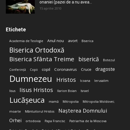
onaniei (pazei de a nu avea...
15 aprilie 2010
Etichete
Anul nou
avort
Academia de Teologie
Biserica
Biserica Ortodoxă
Biserica Sfânta Treime
biserică
Botezul
dragoste
copil
Coronavirus
Cruce
Conferință
Copii
Dumnezeu
Hristos
Icoana
Ierusalim
Iisus Hristos
Iisus
Ilarion Boian
Israel
Lucășeuca
mamă
Mitropolia
Mitropolia Moldovei;
Nașterea Domnului
moarte
Mântuitorul Hristos
Orhei
ortodoxia
Papa Francisc
Patriarhia de la Moscova