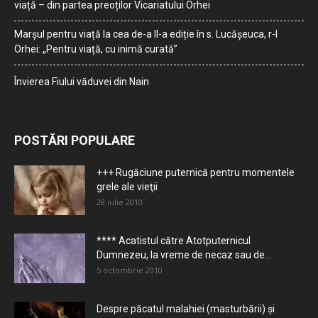
viață – din partea preoților Vicariatului Orhei
Marșul pentru viață la cea de-a II-a ediție în s. Lucășeuca, r-l
Orhei: „Pentru viață, cu inimă curată”
Învierea Fiului văduvei din Nain
POSTĂRI POPULARE
+++ Rugăciune puternică pentru momentele
grele ale vieţii
28 iulie 2010
**** Acatistul către Atotputernicul
Dumnezeu, la vreme de necaz sau de...
5 octombrie 2010
Despre păcatul malahiei (masturbării) şi