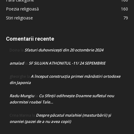
Poezia religioasă
160
Stiri religioase
79
Comentarii recente
Sfaturi duhovnicești din 20 octombrie 2024
Doina
la
amalad
SF SILUAN ATHONITUL -11/ 24 SEPEMBRIE
la
A început construcţia primei mănăstiri ortodoxe
gheorghe
la
din Japonia
Radu Mungiu
Cu Sfinții odihnește Doamne sufletul nou
la
adormitei roabei Tale…
Despre păcatul malahiei (masturbării) şi
Crina Marina
la
onaniei (pazei de a nu avea copii)