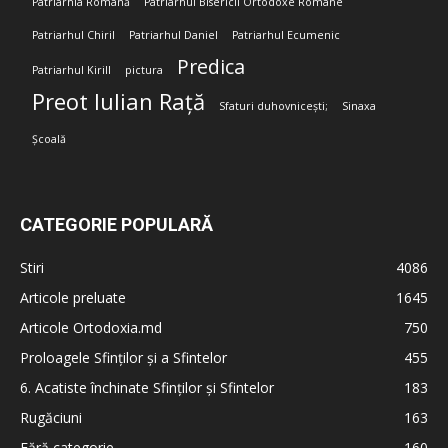
Patriarhia Română
Patriarhul Bisericii Ortodoxe Române
Patriarhul Chiril
Patriarhul Daniel
Patriarhul Ecumenic
Predica
Patriarhul Kirill
pictura
Preot Iulian Rață
Sfaturi duhovnicești;
Sinaxa
Școală
CATEGORIE POPULARĂ
Stiri
4086
Articole preluate
1645
Articole Ortodoxia.md
750
Proloagele Sfinților și a Sfintelor
455
6. Acatiste închinate Sfinților și Sfintelor
183
Rugăciuni
163
Fără categorie
160