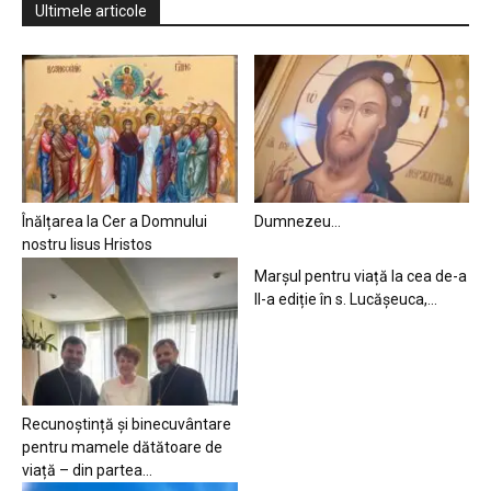
Ultimele articole
Înălțarea la Cer a Domnului
Dumnezeu…
nostru Iisus Hristos
Marșul pentru viață la cea de-a
II-a ediție în s. Lucășeuca,...
Recunoștință și binecuvântare
pentru mamele dătătoare de
viață – din partea...