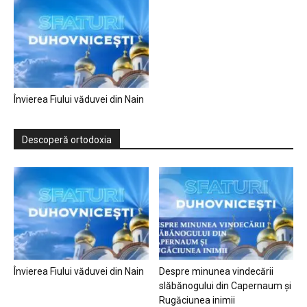
Învierea Fiului văduvei din Nain
Descoperă ortodoxia
Învierea Fiului văduvei din Nain
Despre minunea vindecării
slăbănogului din Capernaum și
Rugăciunea inimii