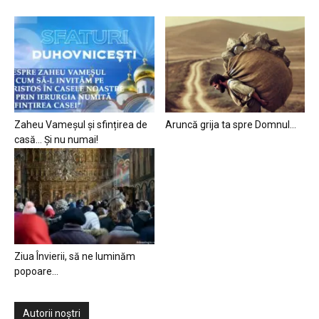
Zaheu Vameșul și sfințirea de
Aruncă grija ta spre Domnul…
casă… Și nu numai!
Ziua Învierii, să ne luminăm
popoare…
Autorii noștri