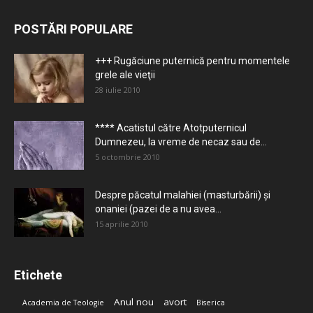
POSTĂRI POPULARE
+++ Rugăciune puternică pentru momentele
grele ale vieţii
28 iulie 2010
**** Acatistul către Atotputernicul
Dumnezeu, la vreme de necaz sau de...
5 octombrie 2010
Despre păcatul malahiei (masturbării) şi
onaniei (pazei de a nu avea...
15 aprilie 2010
Etichete
Anul nou
avort
Academia de Teologie
Biserica