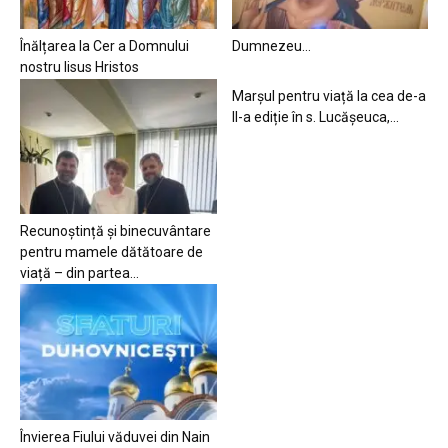
Înălțarea la Cer a Domnului
Dumnezeu…
nostru Iisus Hristos
Marșul pentru viață la cea de-a
II-a ediție în s. Lucășeuca,...
Recunoștință și binecuvântare
pentru mamele dătătoare de
viață – din partea...
Învierea Fiului văduvei din Nain