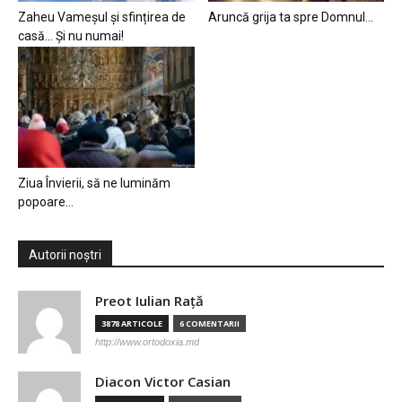
Zaheu Vameșul și sfințirea de
Aruncă grija ta spre Domnul…
casă… Și nu numai!
Ziua Învierii, să ne luminăm
popoare…
Autorii noștri
Preot Iulian Raţă
3878 ARTICOLE
6 COMENTARII
http://www.ortodoxia.md
Diacon Victor Casian