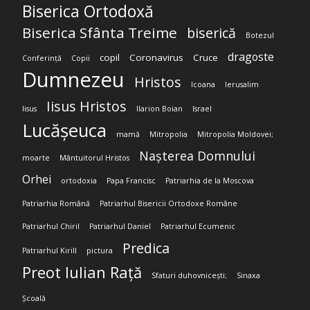
Biserica Ortodoxă
Biserica Sfânta Treime
biserică
Botezul
dragoste
copil
Coronavirus
Cruce
Conferință
Copii
Dumnezeu
Hristos
Icoana
Ierusalim
Iisus Hristos
Iisus
Ilarion Boian
Israel
Lucășeuca
mamă
Mitropolia
Mitropolia Moldovei;
Nașterea Domnului
moarte
Mântuitorul Hristos
Orhei
ortodoxia
Papa Francisc
Patriarhia de la Moscova
Patriarhia Română
Patriarhul Bisericii Ortodoxe Române
Patriarhul Chiril
Patriarhul Daniel
Patriarhul Ecumenic
Predica
Patriarhul Kirill
pictura
Preot Iulian Rață
Sfaturi duhovnicești;
Sinaxa
Școală