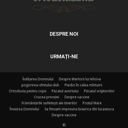
DESPRE NOI
URMAȚI-NE
Înălțarea Domnului
Despre Martorii lui Iehova
pogorirea-sfintului-duh
Piedici în calea mîntuirii
Ortodoxia pentru copii
Păcatul avortului
Păcatul vrăjitoriilor
Crucea preoției
Despre vaccine
Frământările sufletești ale tinerilor
Postul Mare
Învierea Domnului
Sa finisam impreuna biserica din lucaseuca
Despre vaccine
©