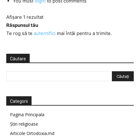
You must
login
to post comments
Afișare 1 rezultat
Răspunsul tău
Te rog să te
autentifici
mai întâi pentru a trimite.
Căutare
Categorii
Pagina Principala
Știri religioase
Articole Ortodoxia.md