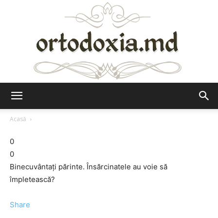
Ortodoxia.md
Acasă
0
0
Binecuvântaţi părinte. Însărcinatele au voie să
împletească?
Share