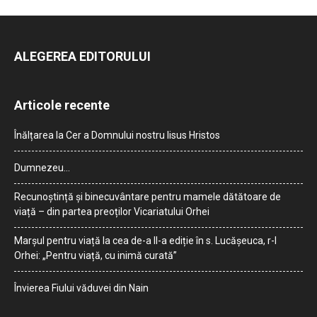
ALEGEREA EDITORULUI
Articole recente
Înălțarea la Cer a Domnului nostru Iisus Hristos
Dumnezeu…
Recunoștință și binecuvântare pentru mamele dătătoare de
viață – din partea preoților Vicariatului Orhei
Marșul pentru viață la cea de-a II-a ediție în s. Lucășeuca, r-l
Orhei: „Pentru viață, cu inimă curată”
Învierea Fiului văduvei din Nain