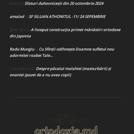
Sfaturi duhovnicești din 20 octombrie 2024
Doina
la
amalad
SF SILUAN ATHONITUL -11/ 24 SEPEMBRIE
la
A început construcţia primei mănăstiri ortodoxe
gheorghe
la
din Japonia
Radu Mungiu
Cu Sfinții odihnește Doamne sufletul nou
la
adormitei roabei Tale…
Despre păcatul malahiei (masturbării) şi
Crina Marina
la
onaniei (pazei de a nu avea copii)