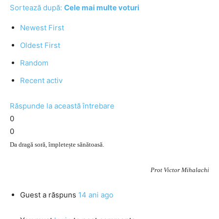
Sortează după:
Cele mai multe voturi
Newest First
Oldest First
Random
Recent activ
Răspunde la această întrebare
0
0
Da dragă soră, împletește sănătoasă.
Prot Victor Mihalachi
Guest
a răspuns
14 ani ago