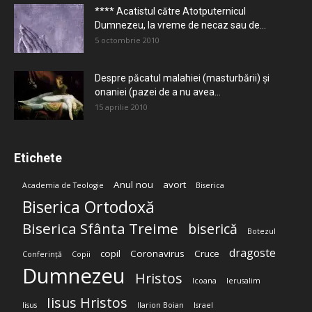
**** Acatistul către Atotputernicul
Dumnezeu, la vreme de necaz sau de...
5 octombrie 2010
Despre păcatul malahiei (masturbării) şi
onaniei (pazei de a nu avea...
15 aprilie 2010
Etichete
Anul nou
avort
Academia de Teologie
Biserica
Biserica Ortodoxă
Biserica Sfânta Treime
biserică
Botezul
dragoste
copil
Coronavirus
Cruce
Conferință
Copii
Dumnezeu
Hristos
Icoana
Ierusalim
Iisus Hristos
Iisus
Ilarion Boian
Israel