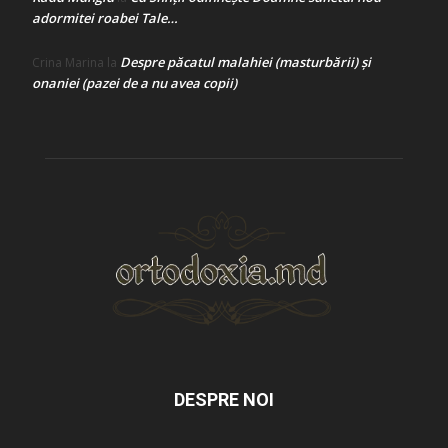
adormitei roabei Tale…
Despre păcatul malahiei (masturbării) şi
Crina Marina
la
onaniei (pazei de a nu avea copii)
DESPRE NOI