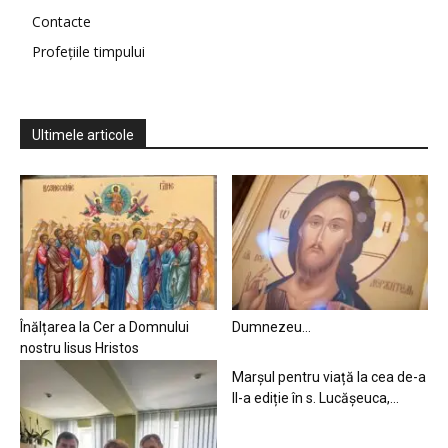
Contacte
Profețiile timpului
Ultimele articole
Înălțarea la Cer a Domnului
Dumnezeu…
nostru Iisus Hristos
Marșul pentru viață la cea de-a
II-a ediție în s. Lucășeuca,...