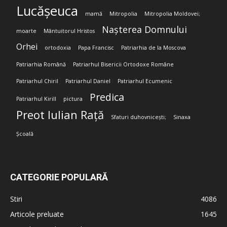
Lucășeuca
mamă
Mitropolia
Mitropolia Moldovei;
Nașterea Domnului
moarte
Mântuitorul Hristos
Orhei
ortodoxia
Papa Francisc
Patriarhia de la Moscova
Patriarhia Română
Patriarhul Bisericii Ortodoxe Române
Patriarhul Chiril
Patriarhul Daniel
Patriarhul Ecumenic
Predica
Patriarhul Kirill
pictura
Preot Iulian Rață
Sfaturi duhovnicești;
Sinaxa
Școală
CATEGORIE POPULARĂ
Stiri
4086
Articole preluate
1645