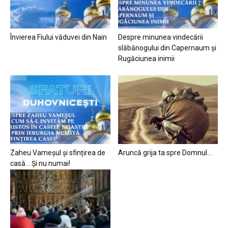
Învierea Fiului văduvei din Nain
Despre minunea vindecării
slăbănogului din Capernaum și
Rugăciunea inimii
Zaheu Vameșul și sfințirea de
Aruncă grija ta spre Domnul…
casă… Și nu numai!