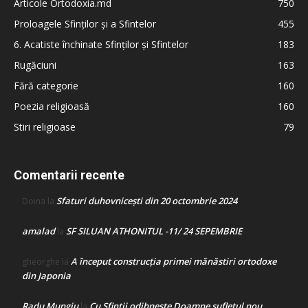
Articole Ortodoxia.md
750
Proloagele Sfinților și a Sfintelor
455
6. Acatiste închinate Sfinților și Sfintelor
183
Rugăciuni
163
Fără categorie
160
Poezia religioasă
160
Stiri religioase
79
Comentarii recente
Sfaturi duhovnicești din 20 octombrie 2024
Doina
la
amalad
SF SILUAN ATHONITUL -11/ 24 SEPEMBRIE
la
A început construcţia primei mănăstiri ortodoxe
gheorghe
la
din Japonia
Radu Mungiu
Cu Sfinții odihnește Doamne sufletul nou
la