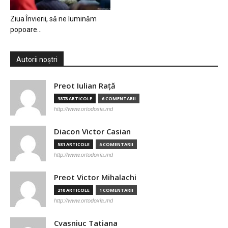
Ziua Învierii, să ne luminăm
popoare…
Autorii noștri
Preot Iulian Raţă
3878 ARTICOLE
6 COMENTARII
http://www.ortodoxia.md
Diacon Victor Casian
581 ARTICOLE
5 COMENTARII
http://www.ortodoxia.md
Preot Victor Mihalachi
210 ARTICOLE
1 COMENTARII
http://www.ortodoxia.md
Cvasniuc Tatiana