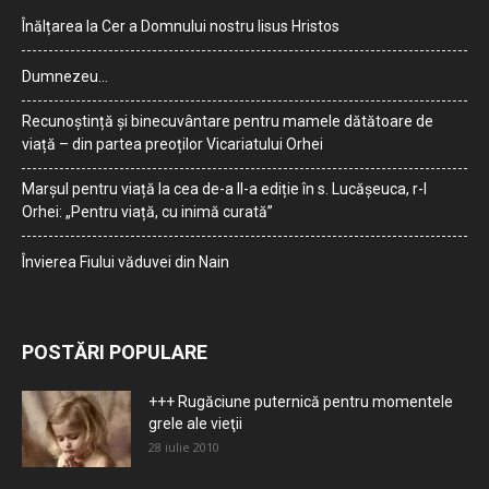
Înălțarea la Cer a Domnului nostru Iisus Hristos
Dumnezeu…
Recunoștință și binecuvântare pentru mamele dătătoare de
viață – din partea preoților Vicariatului Orhei
Marșul pentru viață la cea de-a II-a ediție în s. Lucășeuca, r-l
Orhei: „Pentru viață, cu inimă curată”
Învierea Fiului văduvei din Nain
POSTĂRI POPULARE
+++ Rugăciune puternică pentru momentele
grele ale vieţii
28 iulie 2010