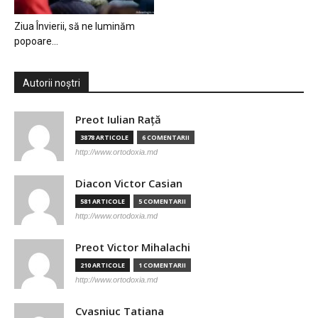
Ziua Învierii, să ne luminăm
popoare…
Autorii noștri
Preot Iulian Raţă
3878 ARTICOLE
6 COMENTARII
http://www.ortodoxia.md
Diacon Victor Casian
581 ARTICOLE
5 COMENTARII
http://www.ortodoxia.md
Preot Victor Mihalachi
210 ARTICOLE
1 COMENTARII
http://www.ortodoxia.md
Cvasniuc Tatiana