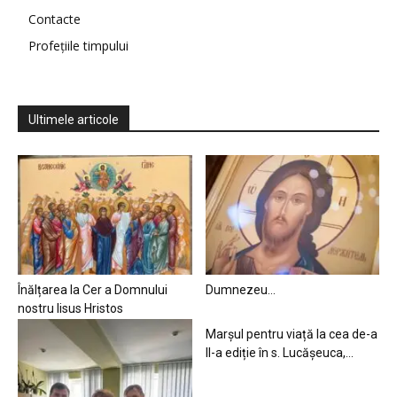
Contacte
Profețiile timpului
Ultimele articole
Înălțarea la Cer a Domnului
Dumnezeu…
nostru Iisus Hristos
Marșul pentru viață la cea de-a
II-a ediție în s. Lucășeuca,...