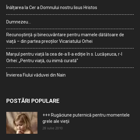
Înălțarea la Cer a Domnului nostru Iisus Hristos
Dumnezeu…
Recunoștință și binecuvântare pentru mamele dătătoare de
viață – din partea preoților Vicariatului Orhei
Marșul pentru viață la cea de-a II-a ediție în s. Lucășeuca, r-l
Orhei: „Pentru viață, cu inimă curată”
Învierea Fiului văduvei din Nain
POSTĂRI POPULARE
+++ Rugăciune puternică pentru momentele
grele ale vieţii
28 iulie 2010