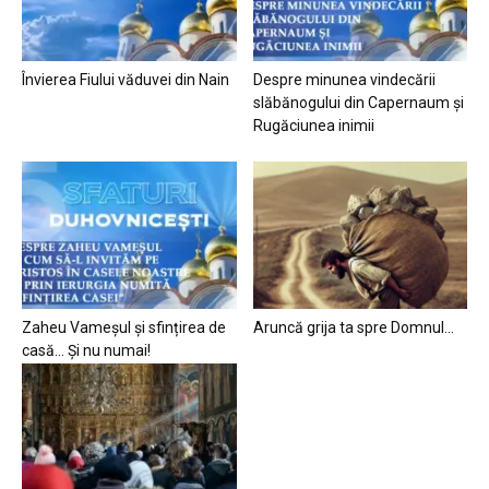
Învierea Fiului văduvei din Nain
Despre minunea vindecării
slăbănogului din Capernaum și
Rugăciunea inimii
Zaheu Vameșul și sfințirea de
Aruncă grija ta spre Domnul…
casă… Și nu numai!