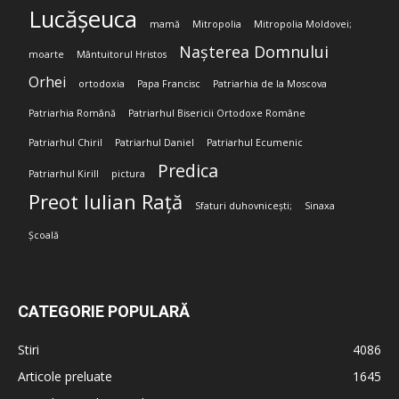
Lucășeuca
mamă
Mitropolia
Mitropolia Moldovei;
Nașterea Domnului
moarte
Mântuitorul Hristos
Orhei
ortodoxia
Papa Francisc
Patriarhia de la Moscova
Patriarhia Română
Patriarhul Bisericii Ortodoxe Române
Patriarhul Chiril
Patriarhul Daniel
Patriarhul Ecumenic
Predica
Patriarhul Kirill
pictura
Preot Iulian Rață
Sfaturi duhovnicești;
Sinaxa
Școală
CATEGORIE POPULARĂ
Stiri
4086
Articole preluate
1645