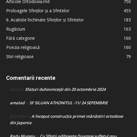
Articole Ortodoxia.md
750
Proloagele Sfinților și a Sfintelor
455
6. Acatiste închinate Sfinților și Sfintelor
183
Rugăciuni
163
Fără categorie
160
Poezia religioasă
160
Stiri religioase
79
Comentarii recente
Sfaturi duhovnicești din 20 octombrie 2024
Doina
la
amalad
SF SILUAN ATHONITUL -11/ 24 SEPEMBRIE
la
A început construcţia primei mănăstiri ortodoxe
gheorghe
la
din Japonia
Radu Mungiu
Cu Sfinții odihnește Doamne sufletul nou
la