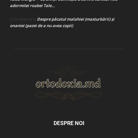
adormitei roabei Tale…
Despre păcatul malahiei (masturbării) şi
Crina Marina
la
onaniei (pazei de a nu avea copii)
DESPRE NOI