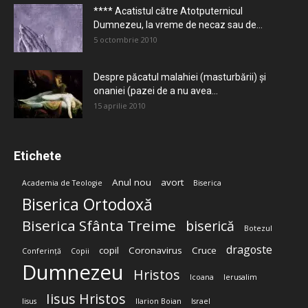
**** Acatistul către Atotputernicul
Dumnezeu, la vreme de necaz sau de...
5 octombrie 2010
Despre păcatul malahiei (masturbării) şi
onaniei (pazei de a nu avea...
15 aprilie 2010
Etichete
Anul nou
avort
Academia de Teologie
Biserica
Biserica Ortodoxă
Biserica Sfânta Treime
biserică
Botezul
dragoste
copil
Coronavirus
Cruce
Conferință
Copii
Dumnezeu
Hristos
Icoana
Ierusalim
Iisus Hristos
Iisus
Ilarion Boian
Israel